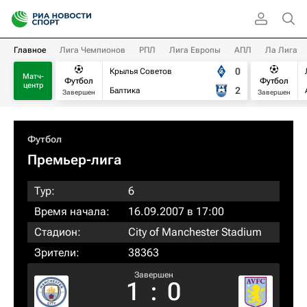
Главное
Лига Чемпионов
РПЛ
Лига Европы
АПЛ
Ла Лига
0
Крылья Советов
Матч-
Футбол
Футбол
центр
2
Балтика
Завершен
Завершен
Футбол
Премьер-лига
Тур:
6
Время начала:
16.09.2007 в 17:00
Стадион:
City of Manchester Stadium
Зрители:
38363
Завершен
1
:
0