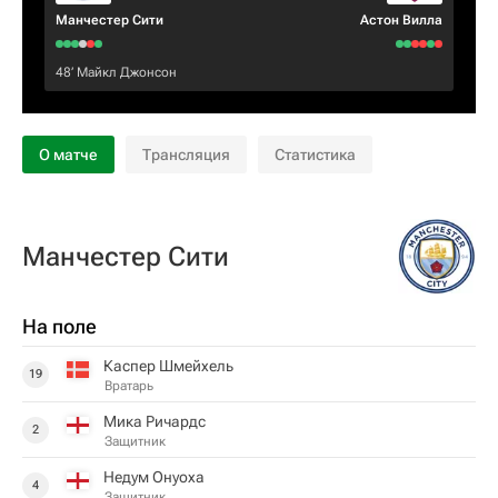
Манчестер Сити
Астон Вилла
48‎’‎
Майкл Джонсон
О матче
Трансляция
Статистика
Манчестер Сити
На поле
Каспер Шмейхель
19
Вратарь
Мика Ричардс
2
Защитник
Недум Онуоха
4
Защитник