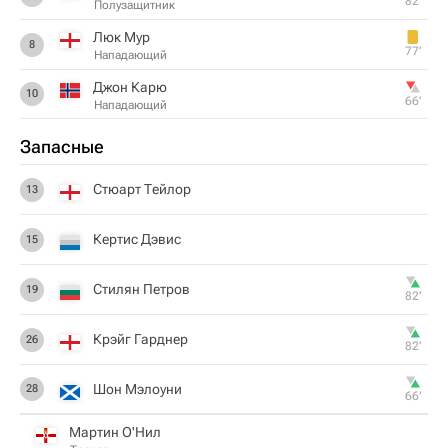
82‎’‎
Полузащитник
Люк Мур
8
77‎’‎
Нападающий
Джон Карю
10
66‎’‎
Нападающий
Запасные
Стюарт Тейлор
13
Кертис Дэвис
15
Стилян Петров
19
82‎’‎
Крэйг Гарднер
26
82‎’‎
Шон Мэлоуни
28
66‎’‎
Мартин О'Нил