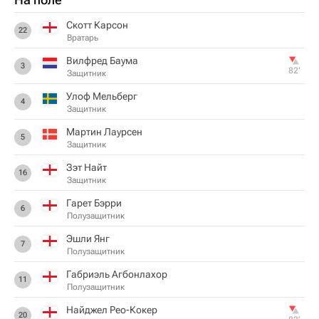
Скотт Карсон
22
Вратарь
Вилфред Баума
3
82‎’‎
Защитник
Улоф Мельберг
4
Защитник
Мартин Лаурсен
5
Защитник
Зэт Найт
16
Защитник
Гарет Бэрри
6
Полузащитник
Эшли Янг
7
Полузащитник
Габриэль Агбонлахор
11
Полузащитник
Найджел Рео-Кокер
20