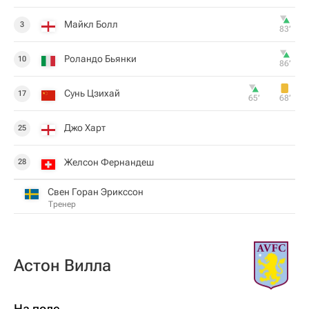
Майкл Болл
3
83‎’‎
Роландо Бьянки
10
86‎’‎
Сунь Цзихай
17
65‎’‎
68‎’‎
Джо Харт
25
Желсон Фернандеш
28
Свен Горан Эрикссон
Тренер
Астон Вилла
На поле