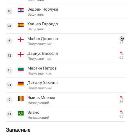
Ведран Чорлука
16
Защитник
Хавьер Гарридо
24
Защитник
Майкл Джонсон
6
48‎’‎
Полузащитник
Дариус Васселл
12
65‎’‎
Полузащитник
Мартин Петров
15
Полузащитник
Дитмар Хаманн
21
Полузащитник
Эмиль Мпенза
9
86‎’‎
Нападающий
Элано
11
83‎’‎
Нападающий
Запасные