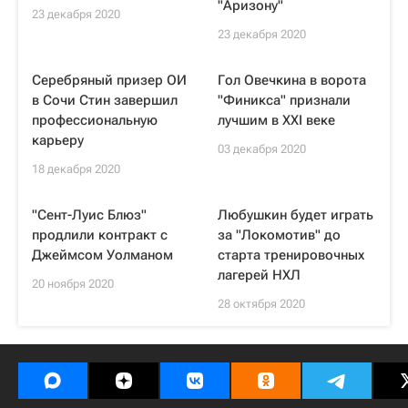
"Аризону"
23 декабря 2020
23 декабря 2020
Серебряный призер ОИ
Гол Овечкина в ворота
в Сочи Стин завершил
"Финикса" признали
профессиональную
лучшим в XXI веке
карьеру
03 декабря 2020
18 декабря 2020
"Сент-Луис Блюз"
Любушкин будет играть
продлили контракт с
за "Локомотив" до
Джеймсом Уолманом
старта тренировочных
лагерей НХЛ
20 ноября 2020
28 октября 2020