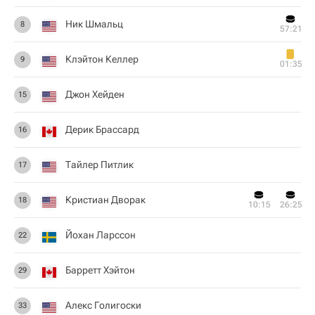
Ник Шмальц
8
57:21
Клэйтон Келлер
9
01:35
Джон Хейден
15
Дерик Брассард
16
Тайлер Питлик
17
Кристиан Дворак
18
10:15
26:25
Йохан Ларссон
22
Барретт Хэйтон
29
Алекс Голигоски
33