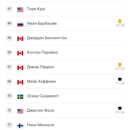
Тори Круг
47
Иван Барбашев
49
24:20
Джордан Биннингтон
50
Колтон Парайко
55
Дэвид Перрон
57
41:25
Майк Хоффман
68
17:25
Оскар Сундквист
70
Джастин Фолк
72
23:54
Нико Миккола
77