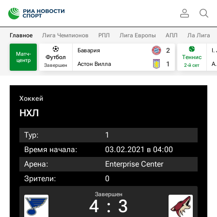
Главное
Лига Чемпионов
РПЛ
Лига Европы
АПЛ
Ла Лига
2
Бавария
I.
Матч-
Футбол
Теннис
центр
1
Астон Вилла
А
Завершен
2-й сет
Хоккей
НХЛ
Тур:
1
Время начала:
03.02.2021 в 04:00
Арена:
Enterprise Center
Зрители:
0
Завершен
4
:
3