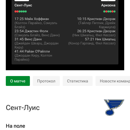
Сент-Луис
Аризона
17:25
Майк Хоффман
10:15
Кристиан Дворак
(
Колтон Парайко
,
Сэмуэль
(
Тайлер Питлик
,
Дрейк
Блэйз
)
Каджиула
)
23:54
Джастин Фолк
26:25
Кристиан Дворак
(
Сэмуэль Блэйз
,
Винс Данн
)
(
Ник Шмальц
,
Фил Кессел
)
31:45
Винс Данн
57:21
Ник Шмальц
(
Джейден Шварц
,
Джордан
(
Конор Гарланд
,
Фил Кессел
)
Киру
)
41:44
Райан О'Райлли
(
Джордан Киру
,
Колтон
Парайко
)
О матче
Протокол
Статистика
Новости коман
Сент-Луис
На поле