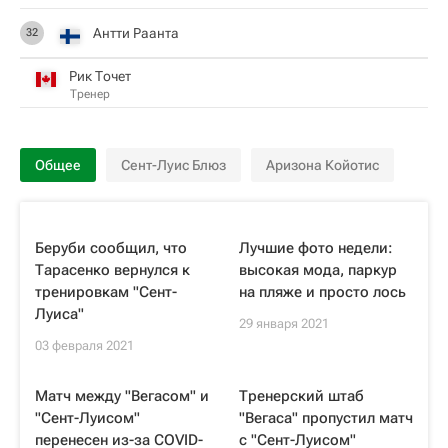
Антти Раанта
32
Рик Точет
Тренер
Общее
Сент-Луис Блюз
Аризона Койотис
Беруби сообщил, что
Лучшие фото недели:
Тарасенко вернулся к
высокая мода, паркур
тренировкам "Сент-
на пляже и просто лось
Луиса"
29 января 2021
03 февраля 2021
Матч между "Вегасом" и
Тренерский штаб
"Сент-Луисом"
"Вегаса" пропустил матч
перенесен из-за COVID-
с "Сент-Луисом"