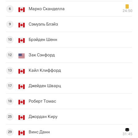
Марко Сканделла
6
24:50
Сэмуэль Блэйз
9
Брэйден Шенн
10
Зак Сэнфорд
12
Кайл Клиффорд
13
Джейден Шварц
17
Роберт Томас
18
Джордан Киру
25
Винс Данн
29
31:45