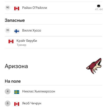
Райан О'Райлли
90
41:44
Запасные
Вилле Хуссо
35
Крэйг Беруби
Тренер
Аризона
На поле
Никлас Хьялмарссон
4
Якоб Чичрун
6