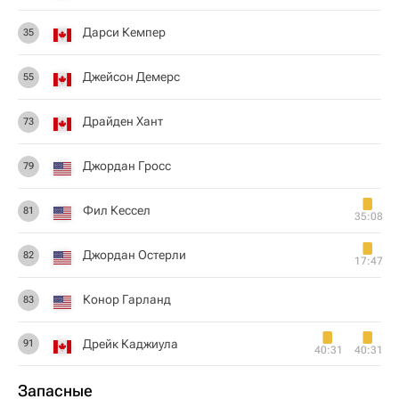
Дарси Кемпер
35
Джейсон Демерс
55
Драйден Хант
73
Джордан Гросс
79
Фил Кессел
81
35:08
Джордан Остерли
82
17:47
Конор Гарланд
83
Дрейк Каджиула
91
40:31
40:31
Запасные