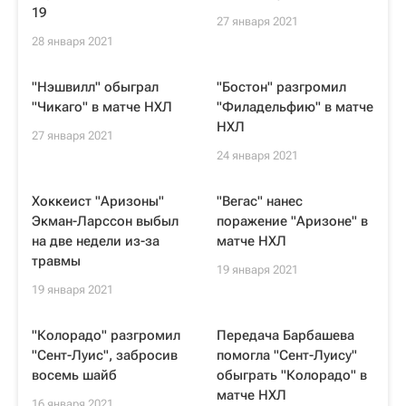
19
27 января 2021
28 января 2021
"Нэшвилл" обыграл
"Бостон" разгромил
"Чикаго" в матче НХЛ
"Филадельфию" в матче
НХЛ
27 января 2021
24 января 2021
Хоккеист "Аризоны"
"Вегас" нанес
Экман-Ларссон выбыл
поражение "Аризоне" в
на две недели из-за
матче НХЛ
травмы
19 января 2021
19 января 2021
"Колорадо" разгромил
Передача Барбашева
"Сент-Луис", забросив
помогла "Сент-Луису"
восемь шайб
обыграть "Колорадо" в
матче НХЛ
16 января 2021