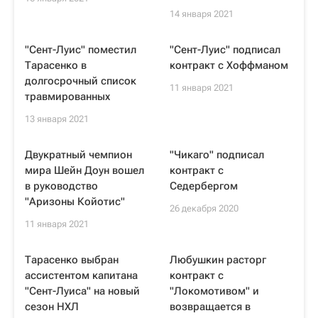
14 января 2021
"Сент-Луис" поместил
"Сент-Луис" подписал
Тарасенко в
контракт с Хоффманом
долгосрочный список
11 января 2021
травмированных
13 января 2021
Двукратный чемпион
"Чикаго" подписал
мира Шейн Доун вошел
контракт с
в руководство
Седербергом
"Аризоны Койотис"
26 декабря 2020
11 января 2021
Тарасенко выбран
Любушкин расторг
ассистентом капитана
контракт с
"Сент-Луиса" на новый
"Локомотивом" и
сезон НХЛ
возвращается в