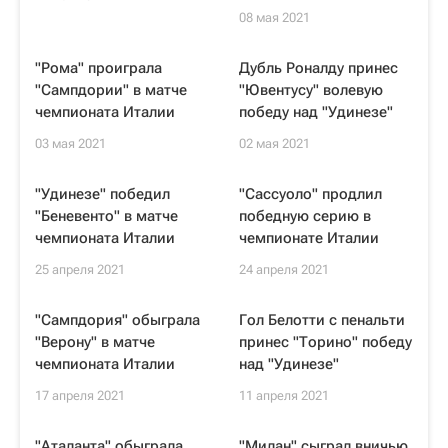
08 мая 2021
"Рома" проиграла
Дубль Роналду принес
"Сампдории" в матче
"Ювентусу" волевую
чемпионата Италии
победу над "Удинезе"
03 мая 2021
02 мая 2021
"Удинезе" победил
"Сассуоло" продлил
"Беневенто" в матче
победную серию в
чемпионата Италии
чемпионате Италии
25 апреля 2021
24 апреля 2021
"Сампдория" обыграла
Гол Белотти с пенальти
"Верону" в матче
принес "Торино" победу
чемпионата Италии
над "Удинезе"
17 апреля 2021
11 апреля 2021
"Аталанта" обыграла
"Милан" сыграл вничью