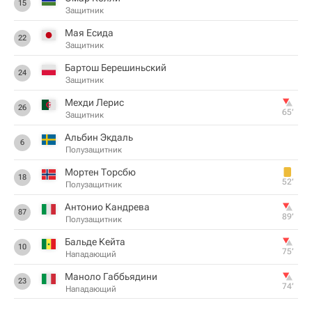
15
Защитник
Мая Есида
22
Защитник
Бартош Берешиньский
24
Защитник
Мехди Лерис
26
65‎’‎
Защитник
Альбин Экдаль
6
Полузащитник
Мортен Торсбю
18
52‎’‎
Полузащитник
Антонио Кандрева
87
89‎’‎
Полузащитник
Бальде Кейта
10
75‎’‎
Нападающий
Маноло Габбьядини
23
74‎’‎
Нападающий