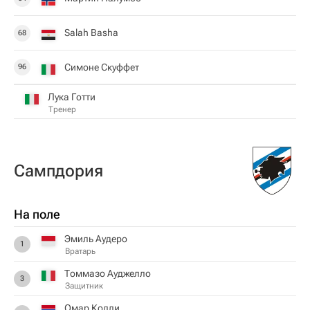
Salah Basha
68
Симоне Скуффет
96
Лука Готти
Тренер
Сампдория
На поле
Эмиль Аудеро
1
Вратарь
Томмазо Ауджелло
3
Защитник
Омар Колли