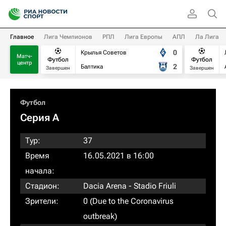
Главное
Лига Чемпионов
РПЛ
Лига Европы
АПЛ
Ла Лига
0
Крылья Советов
Матч-
Футбол
Футбол
центр
2
Балтика
Завершен
Завершен
Футбол
Серия А
Тур:
37
Время
16.05.2021 в 16:00
начала:
Стадион:
Dacia Arena - Stadio Friuli
Зрители:
0 (Due to the Coronavirus
outbreak)