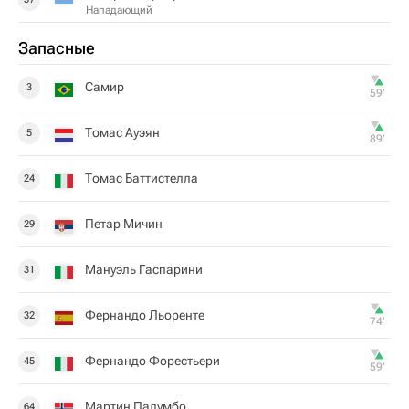
Нападающий
Запасные
Самир
3
59‎’‎
Томас Ауэян
5
89‎’‎
Томас Баттистелла
24
Петар Мичин
29
Мануэль Гаспарини
31
Фернандо Льоренте
32
74‎’‎
Фернандо Форестьери
45
59‎’‎
Мартин Палумбо
64