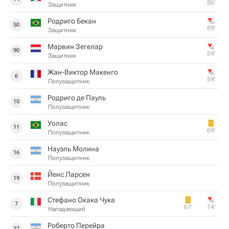
86‎’‎
Защитник
Родриго Бекан
50
89‎’‎
Защитник
Марвин Зегелар
90
59‎’‎
Защитник
Жан-Виктор Макенго
6
59‎’‎
Полузащитник
Родриго де Пауль
10
Полузащитник
Уолас
11
69‎’‎
Полузащитник
Науэль Молина
16
Полузащитник
Йенс Ларсен
19
Полузащитник
Стефано Окака Чука
7
67‎’‎
74‎’‎
Нападающий
Роберто Перейра
37