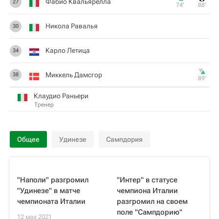
Фабио Квальярелла
27
74‎’‎
88‎’‎
Никола Равалья
30
Карло Летица
34
Миккель Дамсгор
38
89‎’‎
Клаудио Раньери
Тренер
Общее
Удинезе
Сампдория
"Наполи" разгромил
"Интер" в статусе
"Удинезе" в матче
чемпиона Италии
чемпионата Италии
разгромил на своем
поле "Сампдорию"
12 мая 2021