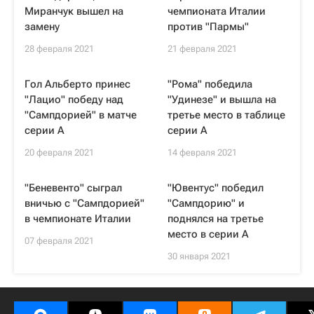
Миранчук вышел на
чемпионата Италии
замену
против "Пармы"
28 февраля 2021
21 февраля 2021
Гол Альберто принес
"Рома" победила
"Лацио" победу над
"Удинезе" и вышла на
"Сампдорией" в матче
третье место в таблице
серии А
серии А
20 февраля 2021
14 февраля 2021
"Беневенто" сыграл
"Ювентус" победил
вничью с "Сампдорией"
"Сампдорию" и
в чемпионате Италии
поднялся на третье
место в серии А
07 февраля 2021
30 января 2021