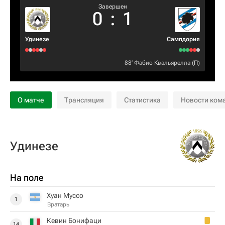
Завершен
0
:
1
Удинезе
Сампдория
88‎’‎
Фабио Квальярелла
(П)
О матче
Трансляция
Статистика
Новости ком
Удинезе
На поле
Хуан Муссо
1
Вратарь
Кевин Бонифаци
14