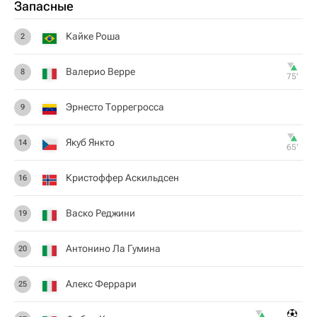
Запасные
Кайке Роша
2
Валерио Верре
8
75‎’‎
Эрнесто Торрегросса
9
Якуб Янкто
14
65‎’‎
Кристоффер Аскильдсен
16
Васко Реджини
19
Антонино Ла Гумина
20
Алекс Феррари
25