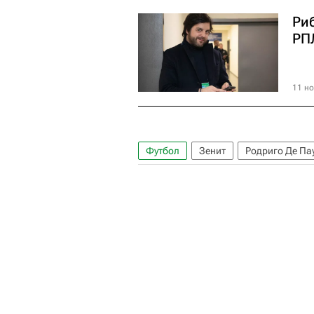
Ри
РП
11 но
Футбол
Зенит
Родриго Де Па