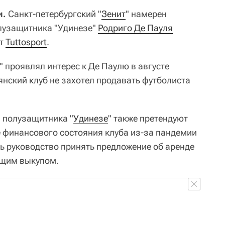
и.
Санкт-петербургский "
Зенит
" намерен
лузащитника "Удинезе"
Родриго Де Пауля
ет
Tuttosport
.
" проявлял интерес к Де Паулю в августе
янский клуб не захотел продавать футболиста
 полузащитника "
Удинезе
" также претендуют
е финансового состояния клуба из-за пандемии
ь руководство принять предложение об аренде
ющим выкупом.