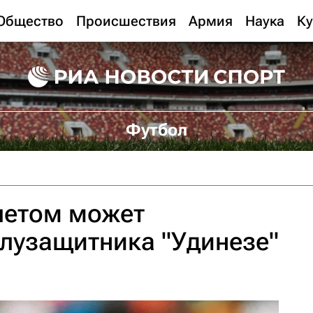
Общество
Происшествия
Армия
Наука
Ку
Футбол
летом может
лузащитника "Удинезе"