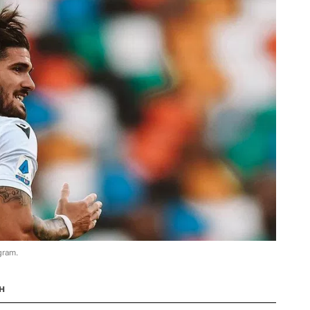
gram.
н