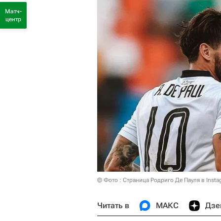
Матч-
центр
© Фото : Страница Родриго Де Пауля в Insta
Читать в
МАКС
Дзе