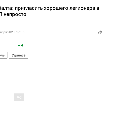
балта: пригласить хорошего легионера в
Л непросто
ября 2020, 17:36
уль
Удинезе