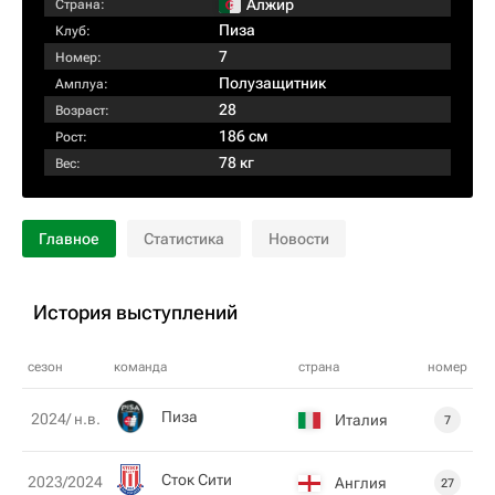
Алжир
Страна:
Пиза
Клуб:
7
Номер:
Полузащитник
Амплуа:
28
Возраст:
186 см
Рост:
78 кг
Вес:
Главное
Статистика
Новости
История выступлений
сезон
команда
страна
номер
Пиза
2024/ н.в.
Италия
7
Сток Сити
2023/2024
Англия
27