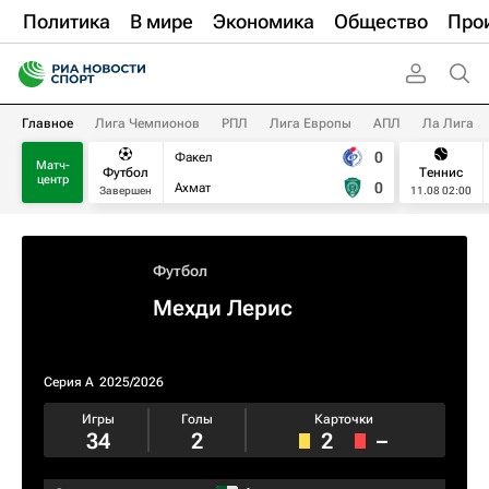
Политика
В мире
Экономика
Общество
Про
Главное
Лига Чемпионов
РПЛ
Лига Европы
АПЛ
Ла Лига
0
Факел
Матч-
Футбол
Теннис
центр
0
Ахмат
Завершен
11.08 02:00
Футбол
Мехди Лерис
Серия А
2025/2026
Игры
Голы
Карточки
34
2
2
–