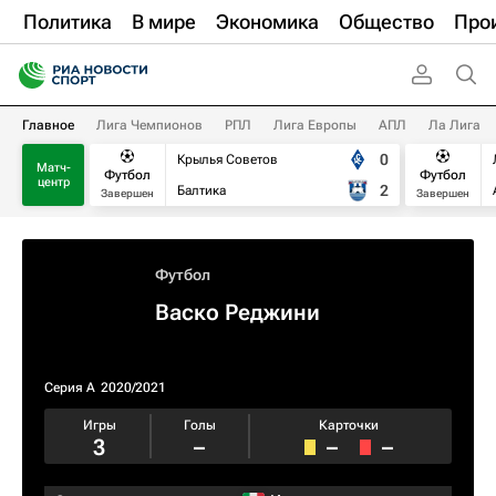
Политика
В мире
Экономика
Общество
Про
Главное
Лига Чемпионов
РПЛ
Лига Европы
АПЛ
Ла Лига
0
Крылья Советов
Матч-
Футбол
Футбол
центр
2
Балтика
Завершен
Завершен
Футбол
Васко Реджини
Серия А
2020/2021
Игры
Голы
Карточки
3
–
–
–