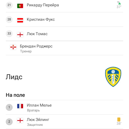
Рикарду Перейра
21
37‎’‎
Кристиан Фукс
28
Люк Томас
33
Брендан Роджерс
Тренер
Лидс
На поле
Иллан Мелье
1
Вратарь
Люк Эйлинг
2
38‎’‎
Защитник