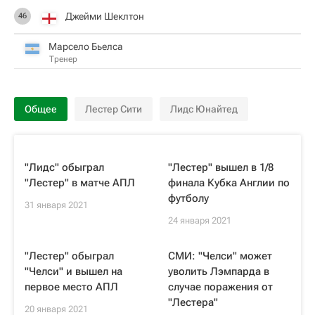
Джейми Шеклтон
46
Марсело Бьелса
Тренер
Общее
Лестер Сити
Лидс Юнайтед
"Лидс" обыграл
"Лестер" вышел в 1/8
"Лестер" в матче АПЛ
финала Кубка Англии по
футболу
31 января 2021
24 января 2021
"Лестер" обыграл
СМИ: "Челси" может
"Челси" и вышел на
уволить Лэмпарда в
первое место АПЛ
случае поражения от
"Лестера"
20 января 2021