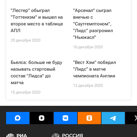
"Лестер" обыграл
"Арсенал" сыграл
"Тоттенхэм" и вышел на
вничью с
второе место в таблице
"Саутгемптоном",
АПЛ
"Лидс" разгромил
"Ньюкасл"
20 декабря 2020
16 декабря 2020
Бьелса: больше не буду
"Вест Хэм" победил
называть стартовый
"Лидс" в матче
состав "Лидса" до
чемпионата Англии
матча
12 декабря 2020
15 декабря 2020