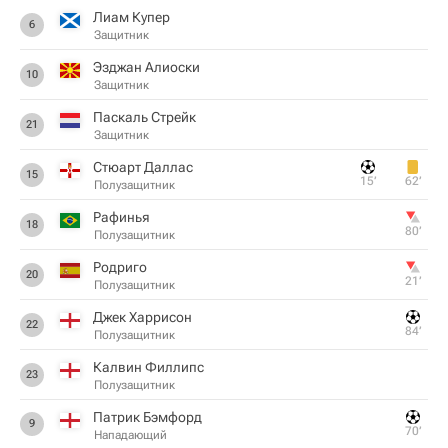
Лиам Купер
6
Защитник
Эзджан Алиоски
10
Защитник
Паскаль Стрейк
21
Защитник
Стюарт Даллас
15
15‎’‎
62‎’‎
Полузащитник
Рафинья
18
80‎’‎
Полузащитник
Родриго
20
21‎’‎
Полузащитник
Джек Харрисон
22
84‎’‎
Полузащитник
Калвин Филлипс
23
Полузащитник
Патрик Бэмфорд
9
70‎’‎
Нападающий