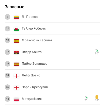
Запасные
Ян Поведа
7
Тайлер Робертс
11
Франсиско Касилья
13
Элдер Кошта
17
80‎’‎
Пабло Эрнандес
19
Лейф Дэвис
24
Чарли Крессуэлл
35
Матеуш Клих
43
21‎’‎
74‎’‎