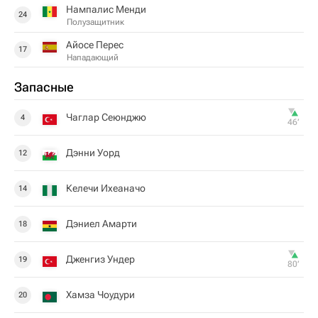
Нампалис Менди
24
Полузащитник
Айосе Перес
17
Нападающий
Запасные
Чаглар Сеюнджю
4
46‎’‎
Дэнни Уорд
12
Келечи Ихеаначо
14
Дэниел Амарти
18
Дженгиз Ундер
19
80‎’‎
Хамза Чоудури
20