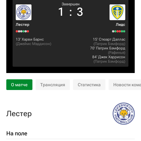
Завершен
1
:
3
Лестер
Лидс
13‎’‎
Харви Барнс
15‎’‎
Стюарт Даллас
(
Джеймс Мэддисон
)
(
Патрик Бэмфорд
)
70‎’‎
Патрик Бэмфорд
(
Рафинья
)
84‎’‎
Джек Харрисон
(
Патрик Бэмфорд
)
О матче
Трансляция
Статистика
Новости ком
Лестер
На поле