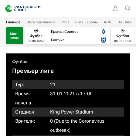
Главное
Лига Чемпионов
РПЛ
Лига Европы
АПЛ
Ла Лига
Крылья Советов
Матч-
Футбол
Футбол
центр
Балтика
08.08 15:30
08.08 18:00
Футбол
Премьер-лига
Тур:
21
Время
31.01.2021 в 17:00
начала:
Стадион:
King Power Stadium
Зрители:
0 (Due to the Coronavirus
outbreak)