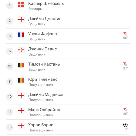
Каспер Шмейхель
1
Вратарь
Джеймс Джастин
2
Защитник
Уэсли Фофана
3
80‎’‎
Защитник
Джонни Эванс
6
Защитник
Тимоти Кастань
27
37‎’‎
Защитник
Юри Тилеманс
8
Полузащитник
Джеймс Мэддисон
10
Полузащитник
Марк Олбрайтон
11
46‎’‎
Полузащитник
Харви Барнс
15
13‎’‎
Полузащитник