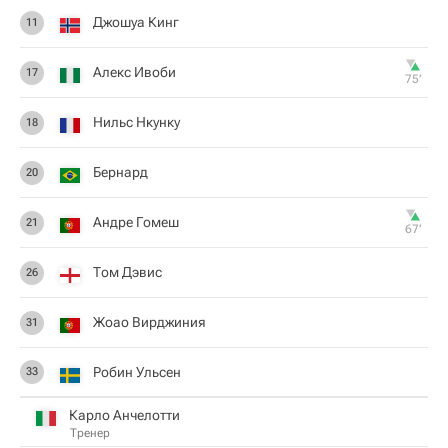
Джошуа Кинг
11
Алекс Ивоби
17
75‎’‎
Нильс Нкунку
18
Бернард
20
Андре Гомеш
21
67‎’‎
Том Дэвис
26
Жоао Вирджиния
31
Робин Ульсен
33
Карло Анчелотти
Тренер