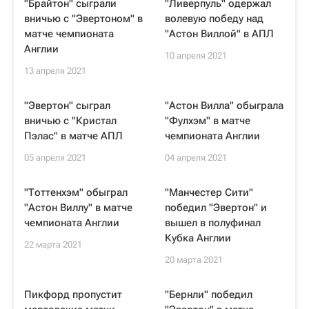
"Брайтон" сыграли
"Ливерпуль" одержал
вничью с "Эвертоном" в
волевую победу над
матче чемпионата
"Астон Виллой" в АПЛ
Англии
10 апреля 2021
13 апреля 2021
"Эвертон" сыграл
"Астон Вилла" обыграла
вничью с "Кристал
"Фулхэм" в матче
Пэлас" в матче АПЛ
чемпионата Англии
05 апреля 2021
04 апреля 2021
"Тоттенхэм" обыграл
"Манчестер Сити"
"Астон Виллу" в матче
победил "Эвертон" и
чемпионата Англии
вышел в полуфинал
Кубка Англии
22 марта 2021
20 марта 2021
Пикфорд пропустит
"Бернли" победил