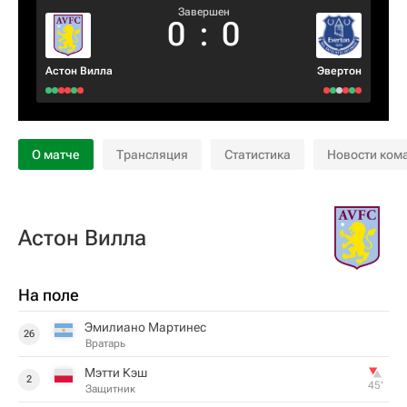
Завершен
0
:
0
Астон Вилла
Эвертон
О матче
Трансляция
Статистика
Новости ком
Астон Вилла
На поле
Эмилиано Мартинес
26
Вратарь
Мэтти Кэш
2
45‎’‎
Защитник