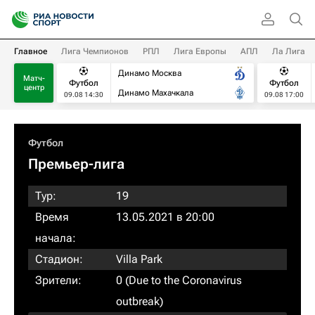
Главное
Лига Чемпионов
РПЛ
Лига Европы
АПЛ
Ла Лига
Динамо Москва
Матч-
Футбол
Футбол
центр
Динамо Махачкала
09.08 14:30
09.08 17:00
Футбол
Премьер-лига
Тур:
19
Время
13.05.2021 в 20:00
начала:
Стадион:
Villa Park
Зрители:
0 (Due to the Coronavirus
outbreak)