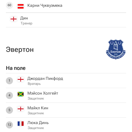
Карни Чуквуэмека
60
Дин
Тренер
Эвертон
На поле
Джордан Пикфорд
1
Вратарь
Мэйсон Холгейт
4
Защитник
Майкл Кин
5
Защитник
Люка Динь
12
Защитник