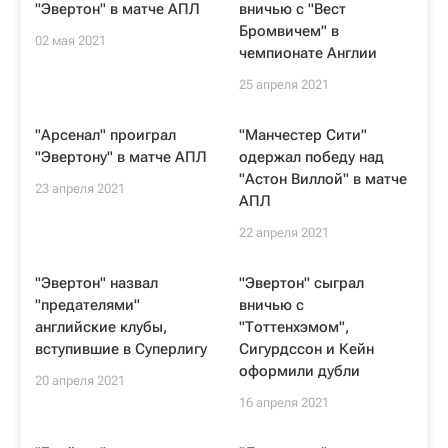
"Эвертон" в матче АПЛ
вничью с "Вест
Бромвичем" в
02 мая 2021
чемпионате Англии
25 апреля 2021
"Арсенал" проиграл
"Манчестер Сити"
"Эвертону" в матче АПЛ
одержал победу над
"Астон Виллой" в матче
23 апреля 2021
АПЛ
22 апреля 2021
"Эвертон" назвал
"Эвертон" сыграл
"предателями"
вничью с
английские клубы,
"Тоттенхэмом",
вступившие в Суперлигу
Сигурдссон и Кейн
оформили дубли
20 апреля 2021
16 апреля 2021