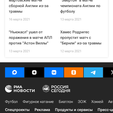
мартовские матчи
"Эвертон" в матче
сборной Англии из-за
чемпионата Англии по
травмы
футболу
16 марта 2021
13 марта 2021
"Ньюкасл" ушел от
Хамес Родригес
поражения в матче АПЛ
пропустит матч с
против "Астон Виллы"
"Бернли" из-за травмы
13 марта 2021
12 марта 2021
Футбол
Фигурное катание
Биатлон
ЗОЖ
Хоккей
Ав
Спецпроекты
Реклама
Продукты и сервисы
Пресс-ц