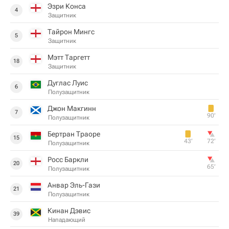
Эзри Конса
4
Защитник
Тайрон Мингс
5
Защитник
Мэтт Таргетт
18
Защитник
Дуглас Луис
6
Полузащитник
Джон Макгинн
7
90‎’‎
Полузащитник
Бертран Траоре
15
43‎’‎
72‎’‎
Полузащитник
Росс Баркли
20
65‎’‎
Полузащитник
Анвар Эль-Гази
21
Полузащитник
Кинан Дэвис
39
Нападающий