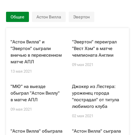
Общее
Астон Вилла
Эвертон
"Астон Вилла" и
"Эвертон" переиграл
"Эвертон" сыграли
"Вест Хэм" в матче
вничью в перенесенном
чемпионата Англии
матче АПЛ
09 мая 2021
13 мая 2021
"МЮ" на выезде
Джокер из Лестера:
обыграл "Астон Виллу"
уроженец города
в матче АПЛ
"пострадал" от титула
любимого клуба
09 мая 2021
02 мая 2021
"Астон Вилла" обыграла
"Астон Вилла" сыграла