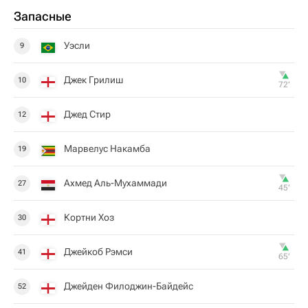
Запасные
Уэсли
9
Джек Грилиш
10
72‎’‎
Джед Стир
12
Марвелус Накамба
19
Ахмед Аль-Мухаммади
27
45‎’‎
Кортни Хоз
30
Джейкоб Рэмси
41
65‎’‎
Джейден Филоджин-Байдейс
52