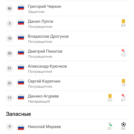
Григорий Чиркин
86
Защитник
Данил Луппа
3
84‎’‎
Полузащитник
Владислав Дрогунов
10
Полузащитник
Дмитрий Пикатов
20
72‎’‎
Полузащитник
Александр Крючков
21
Полузащитник
Сергей Каретник
31
13‎’‎
Полузащитник
Даниил Агуреев
17
25‎’‎
81‎’‎
Нападающий
Запасные
Николай Мараев
9
81‎’‎
86‎’‎