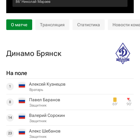
86‎’‎
Николай Мараев
О матче
Трансляция
Статистика
Новости ком
Динамо Брянск
На поле
Алексей Кузнецов
1
Вратарь
Павел Баранов
8
69‎’‎
90‎’‎
Защитник
Валерий Сорокин
14
Защитник
Алекс Шебанов
23
Защитник