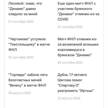
Лесовой: знаю, что
Еще один матч ФНЛ с
"Динамо" давно
участием брянского
следило за мной
"Динамо" отменен из-за
COVID
07 сентября 2020
07 сентября 2020
"Чертаново" уступило
Матч ФНЛ отменен из-
"Текстильщику" в матче
за возможной вспышки
ФНЛ
коронавируса в
брянском "Динамо"
05 сентября 2020
05 сентября 2020
"Торпедо" забило пять
Дубль 17-летнего
безответных мячей
Шитова помог
"Велесу" в матче ФНЛ
"Спартаку-2"
разгромить "Иртыш"
30 августа 2020
22 августа 2020