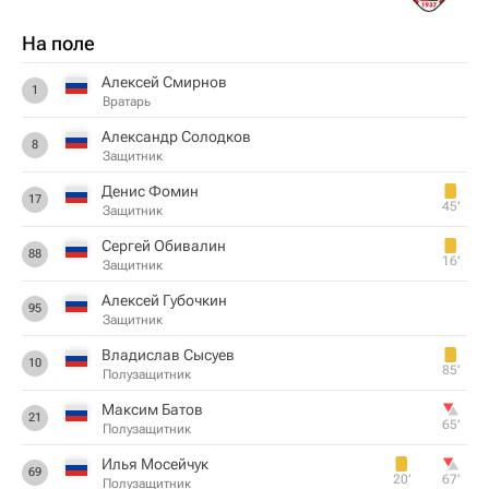
На поле
Алексей Смирнов
1
Вратарь
Александр Солодков
8
Защитник
Денис Фомин
17
45‎’‎
Защитник
Сергей Обивалин
88
16‎’‎
Защитник
Алексей Губочкин
95
Защитник
Владислав Сысуев
10
85‎’‎
Полузащитник
Максим Батов
21
65‎’‎
Полузащитник
Илья Мосейчук
69
20‎’‎
67‎’‎
Полузащитник