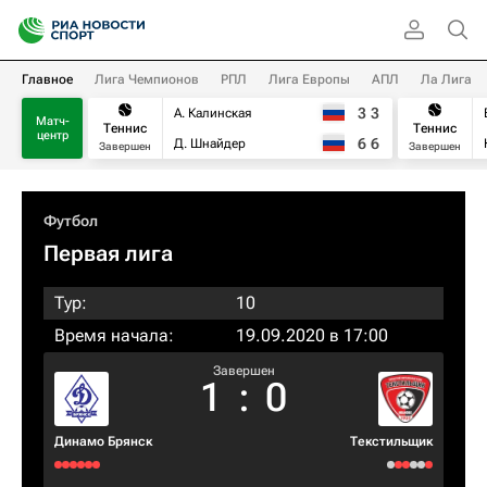
Главное
Лига Чемпионов
РПЛ
Лига Европы
АПЛ
Ла Лига
3
3
А. Калинская
Матч-
Теннис
Теннис
центр
6
6
Д. Шнайдер
Завершен
Завершен
Футбол
Первая лига
Тур:
10
Время начала:
19.09.2020 в 17:00
Завершен
1
:
0
Динамо Брянск
Текстильщик