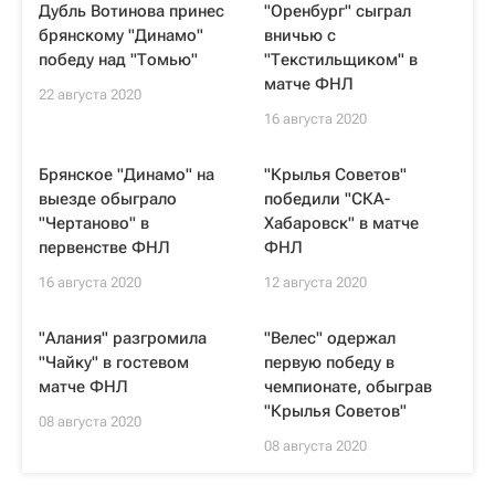
Дубль Вотинова принес
"Оренбург" сыграл
брянскому "Динамо"
вничью с
победу над "Томью"
"Текстильщиком" в
матче ФНЛ
22 августа 2020
16 августа 2020
Брянское "Динамо" на
"Крылья Советов"
выезде обыграло
победили "СКА-
"Чертаново" в
Хабаровск" в матче
первенстве ФНЛ
ФНЛ
16 августа 2020
12 августа 2020
"Алания" разгромила
"Велес" одержал
"Чайку" в гостевом
первую победу в
матче ФНЛ
чемпионате, обыграв
"Крылья Советов"
08 августа 2020
08 августа 2020