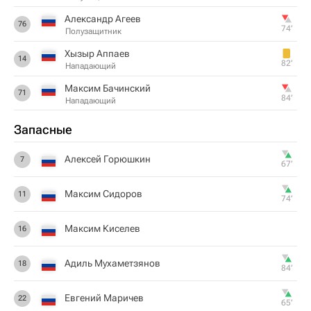
Александр Агеев
76
74‎’‎
Полузащитник
Хызыр Аппаев
14
82‎’‎
Нападающий
Максим Бачинский
71
84‎’‎
Нападающий
Запасные
Алексей Горюшкин
7
67‎’‎
Максим Сидоров
11
74‎’‎
Максим Киселев
16
Адиль Мухаметзянов
18
84‎’‎
Евгений Маричев
22
65‎’‎