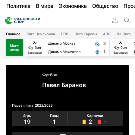
Политика
В мире
Экономика
Общество
Про
Главное
Лига Чемпионов
РПЛ
Лига Европы
АПЛ
Ла Лига
3
Динамо Москва
Матч-
Футбол
Футбол
центр
1
Динамо Махачкала
Завершен
Завершен
Футбол
Павел Баранов
Первая лига
2022/2023
Игры
Голы
Карточки
19
1
2
–