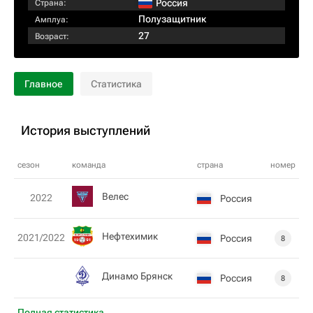
Россия
Страна:
Полузащитник
Амплуа:
27
Возраст:
Главное
Статистика
История выступлений
сезон
команда
страна
номер
Велес
2022
Россия
Нефтехимик
2021/2022
Россия
8
Динамо Брянск
Россия
8
Полная статистика