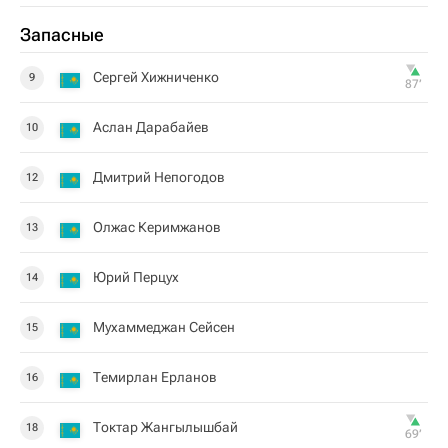
Запасные
Сергей Хижниченко
9
87‎’‎
Аслан Дарабайев
10
Дмитрий Непогодов
12
Олжас Керимжанов
13
Юрий Перцух
14
Мухаммеджан Сейсен
15
Темирлан Ерланов
16
Токтар Жангылышбай
18
69‎’‎