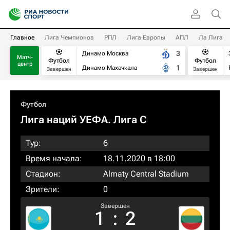
Главное
Лига Чемпионов
РПЛ
Лига Европы
АПЛ
Ла Лига
3
Динамо Москва
Матч-
Футбол
Футбол
центр
1
Динамо Махачкала
Завершен
Завершен
Футбол
Лига наций УЕФА. Лига C
Тур:
6
Время начала:
18.11.2020 в 18:00
Стадион:
Almaty Central Stadium
Зрители:
0
Завершен
1
:
2