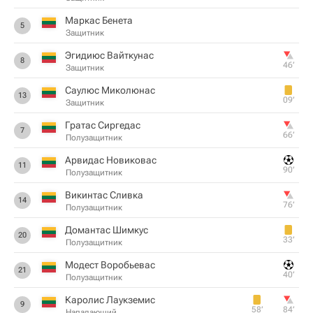
Маркас Бенета
5
Защитник
Эгидиюс Вайткунас
8
46‎’‎
Защитник
Саулюс Миколюнас
13
09‎’‎
Защитник
Гратас Сиргедас
7
66‎’‎
Полузащитник
Арвидас Новиковас
11
90‎’‎
Полузащитник
Викинтас Сливка
14
76‎’‎
Полузащитник
Домантас Шимкус
20
33‎’‎
Полузащитник
Модест Воробьевас
21
40‎’‎
Полузащитник
Каролис Лаукземис
9
58‎’‎
84‎’‎
Нападающий