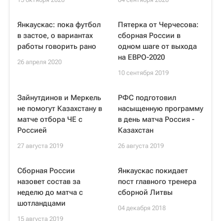
Янкаускас: пока футбол
Пятерка от Черчесова:
в застое, о вариантах
сборная России в
работы говорить рано
одном шаге от выхода
на ЕВРО-2020
26 апреля 2020
10 сентября 2019
Зайнутдинов и Меркель
РФС подготовил
не помогут Казахстану в
насыщенную программу
матче отбора ЧЕ с
в день матча Россия -
Россией
Казахстан
27 августа 2019
26 августа 2019
Сборная России
Янкаускас покидает
назовет состав за
пост главного тренера
неделю до матча с
сборной Литвы
шотландцами
04 декабря 2018
15 августа 2019