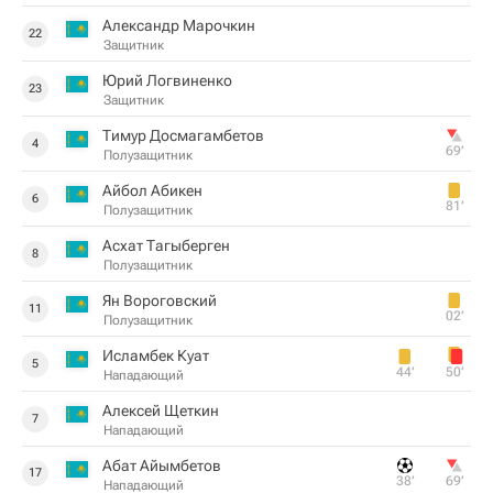
Александр Марочкин
22
Защитник
Юрий Логвиненко
23
Защитник
Тимур Досмагамбетов
4
69‎’‎
Полузащитник
Айбол Абикен
6
81‎’‎
Полузащитник
Асхат Тагыберген
8
Полузащитник
Ян Вороговский
11
02‎’‎
Полузащитник
Исламбек Куат
5
44‎’‎
50‎’‎
Нападающий
Алексей Щеткин
7
Нападающий
Абат Айымбетов
17
38‎’‎
69‎’‎
Нападающий