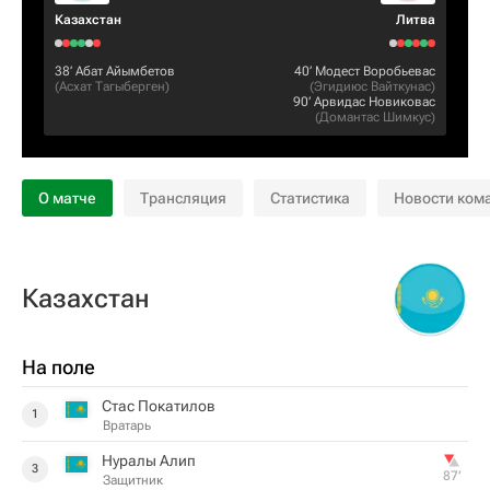
Казахстан
Литва
38‎’‎
Абат Айымбетов
40‎’‎
Модест Воробьевас
(
Асхат Тагыберген
)
(
Эгидиюс Вайткунас
)
90‎’‎
Арвидас Новиковас
(
Домантас Шимкус
)
О матче
Трансляция
Статистика
Новости ком
Казахстан
На поле
Стас Покатилов
1
Вратарь
Нуралы Алип
3
87‎’‎
Защитник