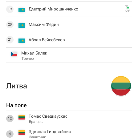
Дмитрий Мирошниченко
19
69‎’‎
Максим Федин
20
Абзал Бейсебеков
21
Михал Билек
Тренер
Литва
На поле
Томас Сведкаускас
12
Вратарь
Эдвинас Гирдвайнис
4
Защитник