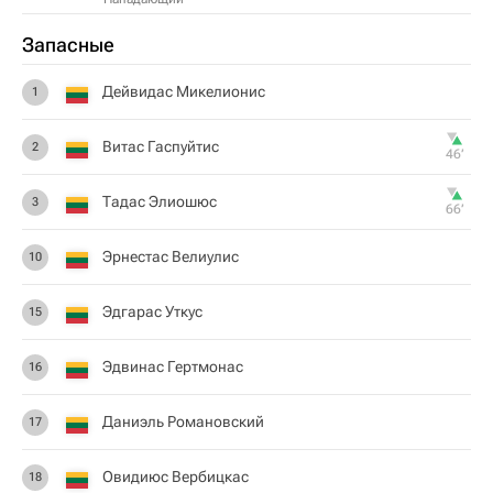
Запасные
Дейвидас Микелионис
1
Витас Гаспуйтис
2
46‎’‎
Тадас Элиошюс
3
66‎’‎
Эрнестас Велиулис
10
Эдгарас Уткус
15
Эдвинас Гертмонас
16
Даниэль Романовский
17
Овидиюс Вербицкас
18