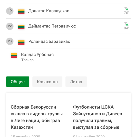
Донатас Казлаускас
19
76‎’‎
Деймантас Петравичюс
22
84‎’‎
Роландас Баравикас
23
Валдас Урбонас
Тренер
Общее
Казахстан
Литва
Сборная Белоруссии
Футболисты ЦСКА
вышла в лидеры группы
Зайнутдинов и Дивеев
в Лиге наций, обыграв
получили травмы,
Казахстан
выступая за сборные
15 октября 2020
04 сентября 2020