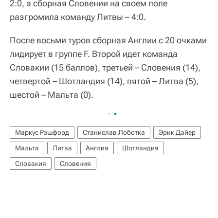
2:0, а сборная Словении на своем поле
разгромила команду Литвы – 4:0.
После восьми туров сборная Англии с 20 очками
лидирует в группе F. Второй идет команда
Словакии (15 баллов), третьей – Словения (14),
четвертой – Шотландия (14), пятой – Литва (5),
шестой – Мальта (0).
Маркус Рэшфорд
Станислав Лоботка
Эрик Дайер
Мальта
Литва
Англия
Шотландия
Словакия
Словения