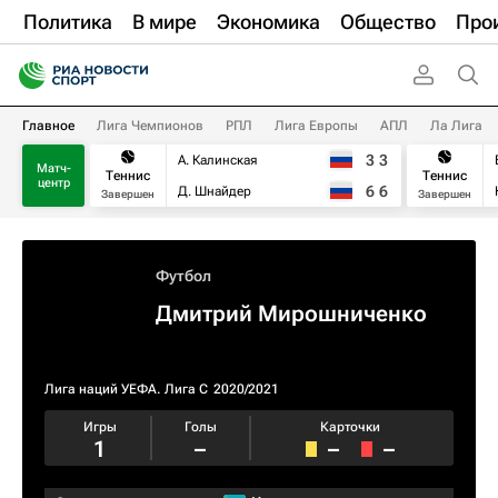
Политика
В мире
Экономика
Общество
Про
Главное
Лига Чемпионов
РПЛ
Лига Европы
АПЛ
Ла Лига
3
3
А. Калинская
Матч-
Теннис
Теннис
центр
6
6
Д. Шнайдер
Завершен
Завершен
Футбол
Дмитрий Мирошниченко
Лига наций УЕФА. Лига C
2020/2021
Игры
Голы
Карточки
1
–
–
–