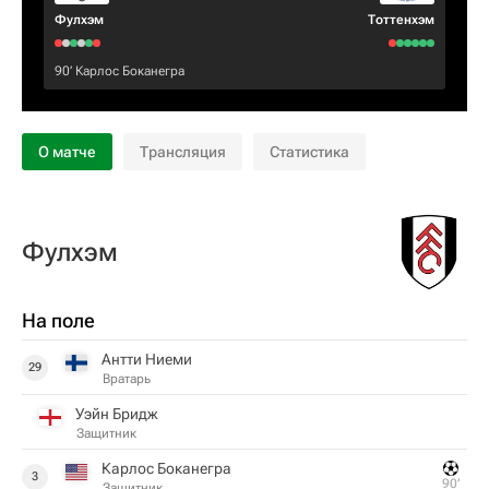
Фулхэм
Тоттенхэм
90‎’‎
Карлос Боканегра
О матче
Трансляция
Статистика
Фулхэм
На поле
Антти Ниеми
29
Вратарь
Уэйн Бридж
Защитник
Карлос Боканегра
3
90‎’‎
Защитник