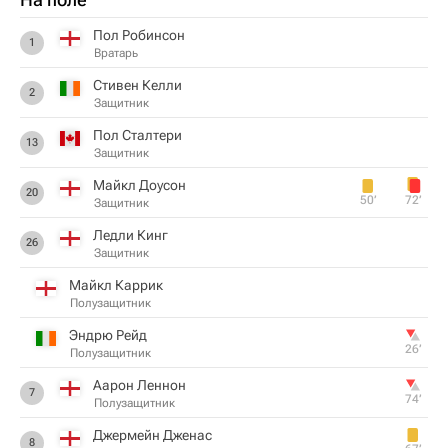
Пол Робинсон
1
Вратарь
Стивен Келли
2
Защитник
Пол Сталтери
13
Защитник
Майкл Доусон
20
50‎’‎
72‎’‎
Защитник
Ледли Кинг
26
Защитник
Майкл Каррик
Полузащитник
Эндрю Рейд
26‎’‎
Полузащитник
Аарон Леннон
7
74‎’‎
Полузащитник
Джермейн Дженас
8