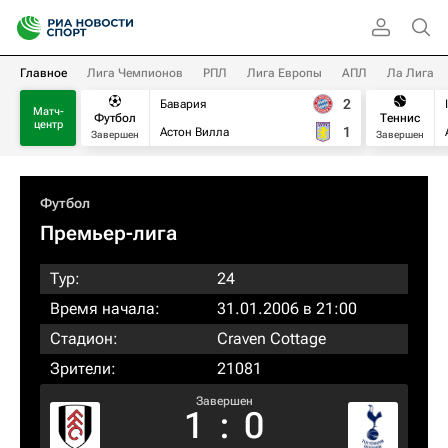
Главное
Лига Чемпионов
РПЛ
Лига Европы
АПЛ
Ла Лига
2
Бавария
Матч-
Футбол
Теннис
центр
1
Астон Вилла
Завершен
Завершен
Футбол
Премьер-лига
Тур:
24
Время начала:
31.01.2006 в 21:00
Стадион:
Craven Cottage
Зрители:
21081
Завершен
1
:
0