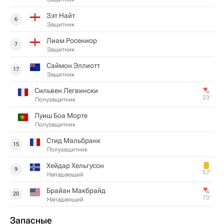
Зэт Найт
6
Защитник
Лиам Росениор
7
Защитник
Саймон Эллиотт
17
Защитник
Сильвен Легвински
23‎’‎
Полузащитник
Луиш Боа Морте
Полузащитник
Стид Мальбранк
15
Полузащитник
Хейдар Хельгусон
9
57‎’‎
Нападающий
Брайан Макбрайд
20
73‎’‎
Нападающий
Запасные