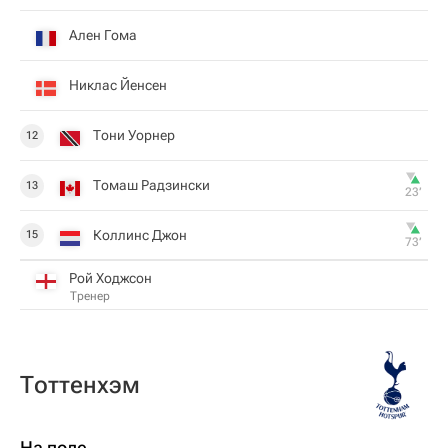
Ален Гома
Никлас Йенсен
Тони Уорнер
12
Томаш Радзински
13
23‎’‎
Коллинс Джон
15
73‎’‎
Рой Ходжсон
Тренер
Тоттенхэм
На поле