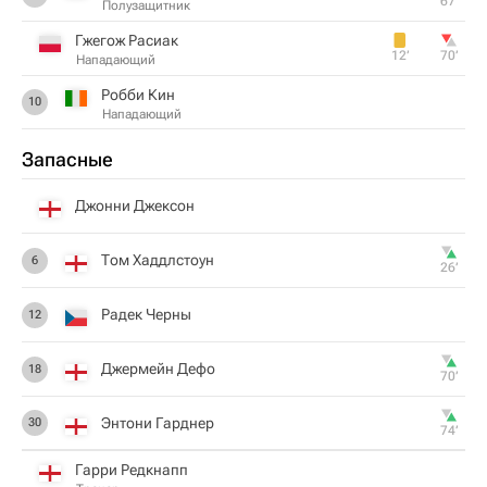
67‎’‎
Полузащитник
Гжегож Расиак
12‎’‎
70‎’‎
Нападающий
Робби Кин
10
Нападающий
Запасные
Джонни Джексон
Том Хаддлстоун
6
26‎’‎
Радек Черны
12
Джермейн Дефо
18
70‎’‎
Энтони Гарднер
30
74‎’‎
Гарри Редкнапп