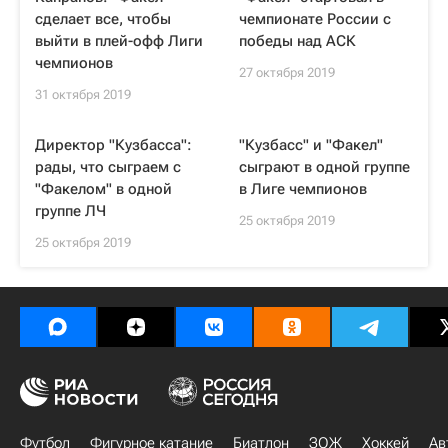
сделает все, чтобы
чемпионате России с
выйти в плей-офф Лиги
победы над АСК
чемпионов
27 октября 2019
31 октября 2019
Директор "Кузбасса":
"Кузбасс" и "Факел"
рады, что сыграем с
сыграют в одной группе
"Факелом" в одной
в Лиге чемпионов
группе ЛЧ
25 октября 2019
25 октября 2019
Футбол
Фигурное катание
Биатлон
ЗОЖ
Хоккей
Ав