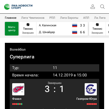
Главное
Лига Чемпионов
РПЛ
Лига Европы
АПЛ
Ла Лига
3
3
А. Калинская
Матч-
Теннис
Теннис
центр
6
6
Д. Шнайдер
Завершен
Завершен
Волейбол
Суперлига
Тур:
11
Время начала:
14.12.2019 в 15:00
Завершен
3
:
1
Факел
Газпром-Югра