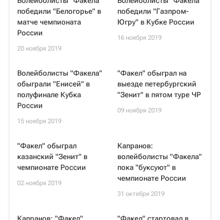
Волейболисты "Факела"
Волейболисты "Факела"
победили "Белогорье" в
победили "Газпром-
матче чемпионата
Югру" в Кубке России
России
16 ноября 2019
20 ноября 2019
Волейболисты "Факела"
"Факел" обыграл на
обыграли "Енисей" в
выезде петербургский
полуфинале Кубка
"Зенит" в пятом туре ЧР
России
09 ноября 2019
15 ноября 2019
"Факел" обыграл
Капранов:
казанский "Зенит" в
волейболисты "Факела"
чемпионате России
пока "буксуют" в
чемпионате России
02 ноября 2019
31 октября 2019
Капранов: "Факел"
"Факел" стартовал в