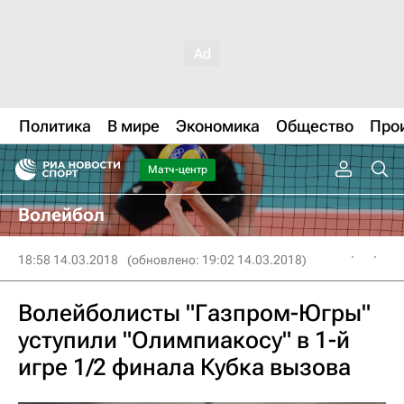
Политика
В мире
Экономика
Общество
Про
Матч-центр
Волейбол
18:58 14.03.2018
(обновлено: 19:02 14.03.2018)
Волейболисты "Газпром-Югры"
уступили "Олимпиакосу" в 1-й
игре 1/2 финала Кубка вызова