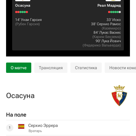
Осасуна
Реал Мадрид
14‎’‎
Унаи Гарсия
33‎’‎
Иcкo
(
Рубен Гарсия
)
38‎’‎
Серхио Рамос
(
Каземиро
)
84‎’‎
Лукас Васкес
(
Карим Бензема
)
90‎’‎
Лука Йович
(
Федерико Вальверде
)
О матче
Трансляция
Статистика
Новости ком
Осасуна
На поле
Серхио Эррера
1
Вратарь