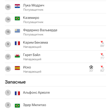
Лука Модрич
10
Полузащитник
Каземиро
14
Полузащитник
Федерико Вальверде
15
Полузащитник
Карим Бензема
9
88‎’‎
Нападающий
Гарет Бэйл
11
71‎’‎
Нападающий
Иcкo
22
33‎’‎
82‎’‎
Нападающий
Запасные
Альфонс Ареоля
1
Эдер Милитао
3