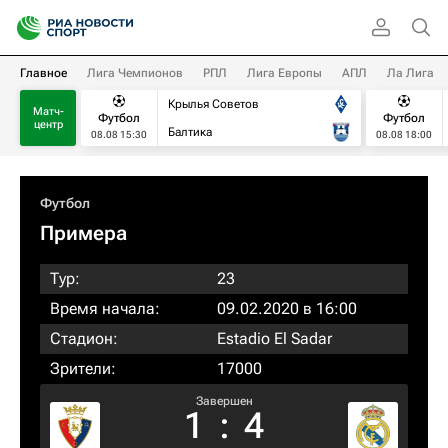
Главное
Лига Чемпионов
РПЛ
Лига Европы
АПЛ
Ла Лига
Крылья Советов
Матч-
Футбол
Футбол
центр
Балтика
08.08 15:30
08.08 18:00
Футбол
Примера
Тур:
23
Время начала:
09.02.2020 в 16:00
Стадион:
Estadio El Sadar
Зрители:
17000
Завершен
1
:
4