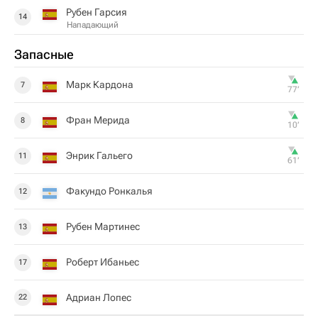
Рубен Гарсия
14
Нападающий
Запасные
Марк Кардона
7
77‎’‎
Фран Мерида
8
10‎’‎
Энрик Гальего
11
61‎’‎
Факундо Ронкалья
12
Рубен Мартинес
13
Роберт Ибаньес
17
Адриан Лопес
22