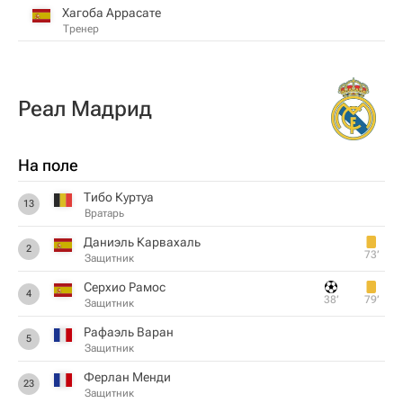
Хагоба Аррасате
Тренер
Реал Мадрид
На поле
Тибо Куртуа
13
Вратарь
Даниэль Карвахаль
2
73‎’‎
Защитник
Серхио Рамос
4
38‎’‎
79‎’‎
Защитник
Рафаэль Варан
5
Защитник
Ферлан Менди
23
Защитник