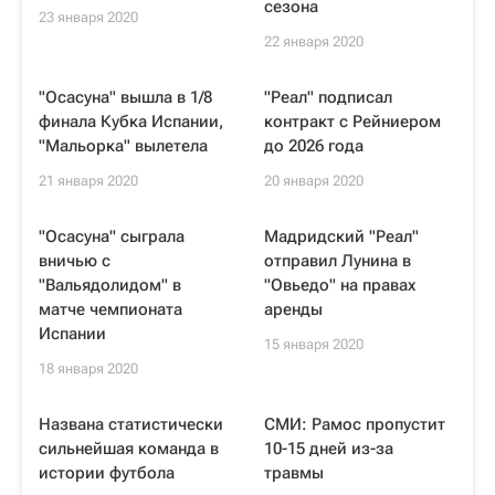
сезона
23 января 2020
22 января 2020
"Осасуна" вышла в 1/8
"Реал" подписал
финала Кубка Испании,
контракт с Рейниером
"Мальорка" вылетела
до 2026 года
21 января 2020
20 января 2020
"Осасуна" сыграла
Мадридский "Реал"
вничью с
отправил Лунина в
"Вальядолидом" в
"Овьедо" на правах
матче чемпионата
аренды
Испании
15 января 2020
18 января 2020
Названа статистически
СМИ: Рамос пропустит
сильнейшая команда в
10-15 дней из-за
истории футбола
травмы