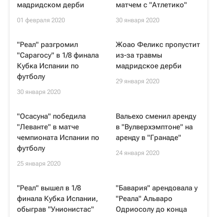
мадридском дерби
матчем с "Атлетико"
01 февраля 2020
30 января 2020
"Реал" разгромил
Жоао Феликс пропустит
"Сарагосу" в 1/8 финала
из-за травмы
Кубка Испании по
мадридское дерби
футболу
29 января 2020
30 января 2020
"Осасуна" победила
Вальехо сменил аренду
"Леванте" в матче
в "Вулверхэмптоне" на
чемпионата Испании по
аренду в "Гранаде"
футболу
24 января 2020
25 января 2020
"Реал" вышел в 1/8
"Бавария" арендовала у
финала Кубка Испании,
"Реала" Альваро
обыграв "Унионистас"
Одриосолу до конца