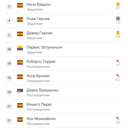
Начо Видаль
2
57‎’‎
Защитник
Унаи Гарсия
4
14‎’‎
Защитник
Давид Гарсия
5
69‎’‎
Защитник
Первис Эступиньян
30
Защитник
Роберто Торрес
10
77‎’‎
Полузащитник
Хосе Арнаис
16
61‎’‎
Полузащитник
Дарко Брашанац
20
Полузащитник
Иньиго Перес
21
Полузащитник
Хон Монкайола
27
10‎’‎
Полузащитник