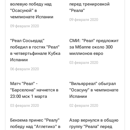
волевую победу над
перед тренировкой
"Осасуной" в
"Реала"
чемпионате Испании
09 февраля 2020
09 февраля 2020
"Реал Сосьедад"
СМИ: "Реал" предложит
победил в гостях "Реал"
за Мбаппе около 300
в четвертьфинале Кубка
миллионов евро
Испании
03 февраля 2020
06 февраля 2020
Матч "Реал" -
"Вильярреал" обыграл
"Барселона" начнется в
"Осасуну" в чемпионате
23:00 мск 1 марта
Испании
03 февраля 2020
02 февраля 2020
Бензема принес "Реалу"
Азар вернулся в общую
победу над "Атлетико" в
группу "Реала" перед