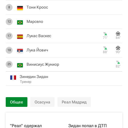
Тони Кроос
8
Марсело
12
Лукас Васкес
17
71‎’‎
84‎’‎
Лука Йович
18
88‎’‎
90‎’‎
Винисиус Жуниор
25
82‎’‎
Зинедин Зидан
Тренер
Общее
Осасуна
Реал Мадрид
"Реал" одержал
Зидан попал в ДТП