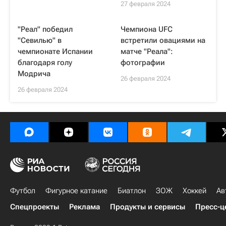
27 февраля 2024
"Реал" победил
Чемпиона UFC
"Севилью" в
встретили овациями на
чемпионате Испании
матче "Реала":
благодаря голу
фотографии
Модрича
26 февраля 2024
26 февраля 2024
Футбол
Фигурное катание
Биатлон
ЗОЖ
Хоккей
Ав
Спецпроекты
Реклама
Продукты и сервисы
Пресс-ц