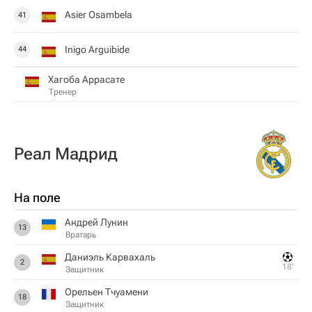
Asier Osambela
41
Inigo Arguibide
44
Хагоба Аррасате
Тренер
Реал Мадрид
На поле
Андрей Лунин
13
Вратарь
Даниэль Карвахаль
2
18‎’‎
Защитник
Орельен Тчуамени
18
Защитник