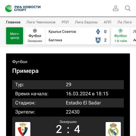
Главное
Лига Чемпионов
РПЛ
Лига Европы
АПЛ
Ла Лига
0
Крылья Советов
Л
Матч-
Футбол
Футбол
центр
2
Балтика
А
Завершен
1-й тайм
Футбол
Примера
Тур:
29
Время начала:
16.03.2024 в 18:15
Стадион:
Estadio El Sadar
Зрители:
22430
Завершен
2
:
4