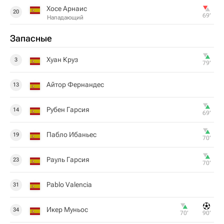
Хосе Арнаис
20
69‎’‎
Нападающий
Запасные
Хуан Круз
3
79‎’‎
Айтор Фернандес
13
Рубен Гарсия
14
69‎’‎
Пабло Ибаньес
19
70‎’‎
Рауль Гарсия
23
70‎’‎
Pablo Valencia
31
Икер Муньос
34
70‎’‎
90‎’‎