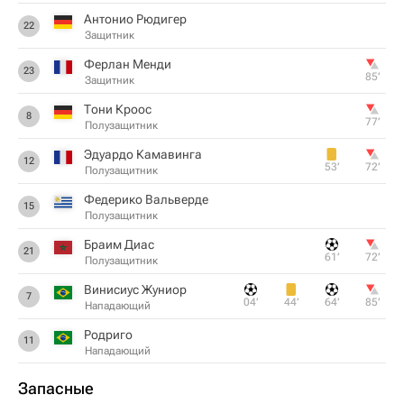
Антонио Рюдигер
22
Защитник
Ферлан Менди
23
85‎’‎
Защитник
Тони Кроос
8
77‎’‎
Полузащитник
Эдуардо Камавинга
12
53‎’‎
72‎’‎
Полузащитник
Федерико Вальверде
15
Полузащитник
Браим Диас
21
61‎’‎
72‎’‎
Полузащитник
Винисиус Жуниор
7
04‎’‎
44‎’‎
64‎’‎
85‎’‎
Нападающий
Родриго
11
Нападающий
Запасные