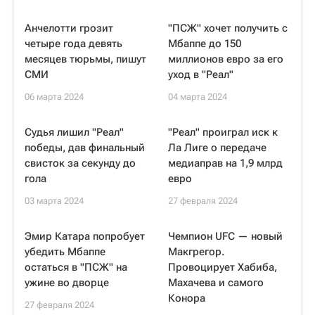
Анчелотти грозит
"ПСЖ" хочет получить с
четыре года девять
Мбаппе до 150
месяцев тюрьмы, пишут
миллионов евро за его
СМИ
уход в "Реал"
06 марта 2024
04 марта 2024
Судья лишил "Реал"
"Реал" проиграл иск к
победы, дав финальный
Ла Лиге о передаче
свисток за секунду до
медиаправ на 1,9 млрд
гола
евро
03 марта 2024
27 февраля 2024
Эмир Катара попробует
Чемпион UFC — новый
убедить Мбаппе
Макгрегор.
остаться в "ПСЖ" на
Провоцирует Хабиба,
ужине во дворце
Махачева и самого
Конора
27 февраля 2024