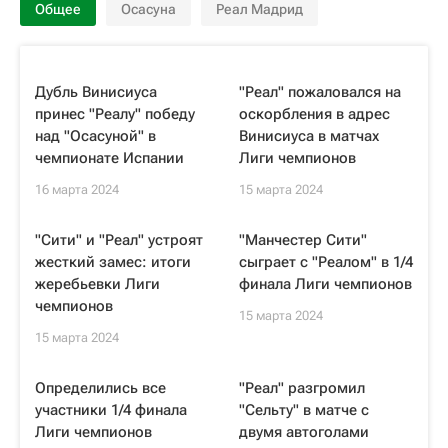
Общее
Осасуна
Реал Мадрид
Дубль Винисиуса
"Реал" пожаловался на
принес "Реалу" победу
оскорбления в адрес
над "Осасуной" в
Винисиуса в матчах
чемпионате Испании
Лиги чемпионов
16 марта 2024
15 марта 2024
"Сити" и "Реал" устроят
"Манчестер Сити"
жесткий замес: итоги
сыграет с "Реалом" в 1/4
жеребьевки Лиги
финала Лиги чемпионов
чемпионов
15 марта 2024
15 марта 2024
Определились все
"Реал" разгромил
участники 1/4 финала
"Сельту" в матче с
Лиги чемпионов
двумя автоголами