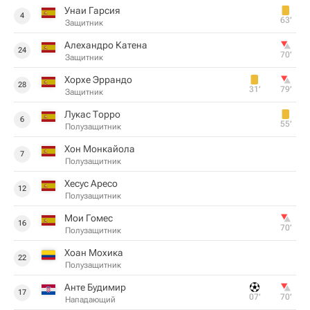
Унаи Гарсия
4
63‎’‎
Защитник
Алехандро Катена
24
70‎’‎
Защитник
Хорхе Эррандо
28
31‎’‎
79‎’‎
Защитник
Лукас Торро
6
55‎’‎
Полузащитник
Хон Монкайола
7
Полузащитник
Хесус Аресо
12
Полузащитник
Мои Гомес
16
70‎’‎
Полузащитник
Хоан Мохика
22
Полузащитник
Анте Будимир
17
07‎’‎
70‎’‎
Нападающий