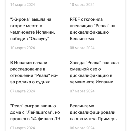
14 марта 2024
10 марта 2024
"Жирона" вышла на
RFEF отклонила
второе место в
апелляцию "Реала" на
чемпионате Испании,
дисквалификацию
победив "Осасуну"
Беллингема
10 марта 2024
08 марта 2024
В Испании начали
Звезда "Реала" назвала
расследование в
смешной свою
отношении "Реала" из-
дисквалификацию в
за ролика о судьях
чемпионате Испании
07 марта 2024
07 марта 2024
"Реал" сыграл вничью
Беллингема
дома с "Лейпцигом", но
дисквалифицировали
прошел в 1/4 финала ЛЧ
на два матча Примеры
07 марта 2024
06 марта 2024