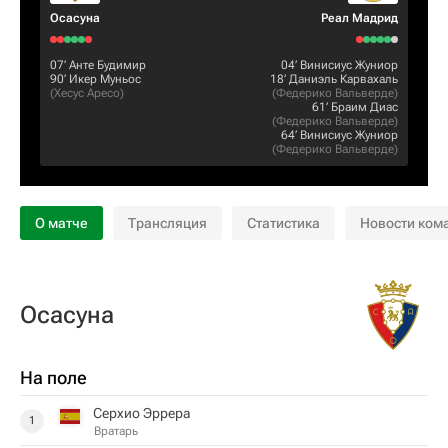
Осасуна
Реал Мадрид
07‎’‎
Анте Будимир
04‎’‎
Винисиус Жуниор
90‎’‎
Икер Муньос
18‎’‎
Даниэль Карвахаль
(
Хесус Аресо
)
(
Федерико Вальверде
)
61‎’‎
Браим Диас
(
Федерико Вальверде
)
64‎’‎
Винисиус Жуниор
(
Федерико Вальверде
)
О матче
Трансляция
Статистика
Новости ком
Осасуна
На поле
Серхио Эррера
1
Вратарь