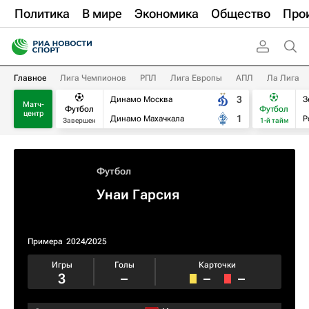
Политика
В мире
Экономика
Общество
Про
Главное
Лига Чемпионов
РПЛ
Лига Европы
АПЛ
Ла Лига
3
Динамо Москва
З
Матч-
Футбол
Футбол
центр
1
Динамо Махачкала
Р
Завершен
1-й тайм
Футбол
Унаи Гарсия
Примера
2024/2025
Игры
Голы
Карточки
3
–
–
–