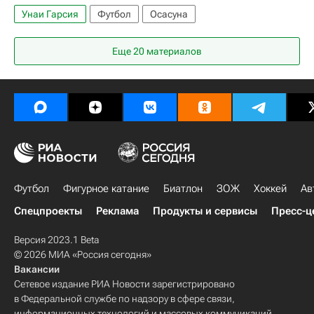
Унаи Гарсия
Футбол
Осасуна
Еще 20 материалов
Футбол
Фигурное катание
Биатлон
ЗОЖ
Хоккей
Ав
Спецпроекты
Реклама
Продукты и сервисы
Пресс-ц
Версия 2023.1 Beta
© 2026 МИА «Россия сегодня»
Вакансии
Сетевое издание РИА Новости зарегистрировано
в Федеральной службе по надзору в сфере связи,
информационных технологий и массовых коммуникаций