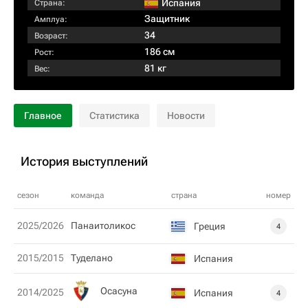
Испания
Страна:
Защитник
Амплуа:
34
Возраст:
186 см
Рост:
81 кг
Вес:
Главное
Статистика
Новости
История выступлений
сезон
команда
страна
номер
2025/2026
Панаитоликос
Греция
4
2015/2015
Туделано
Испания
Осасуна
2014/2025
Испания
4