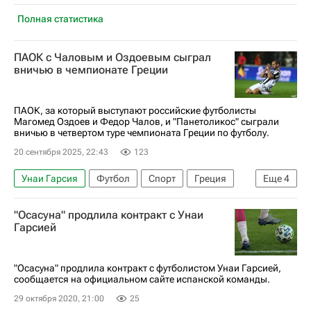
Полная статистика
ПАОК с Чаловым и Оздоевым сыграл
вничью в чемпионате Греции
ПАОК, за который выступают российские футболисты
Магомед Оздоев и Федор Чалов, и "Панетоликос" сыграли
вничью в четвертом туре чемпионата Греции по футболу.
20 сентября 2025, 22:43
123
Унаи Гарсия
Футбол
Спорт
Греция
Еще
4
Салоники
Магомед Оздоев
ПАОК
"Осасуна" продлила контракт с Унаи
Федор Чалов
Гарсией
"Осасуна" продлила контракт с футболистом Унаи Гарсией,
сообщается на официальном сайте испанской команды.
29 октября 2020, 21:00
25