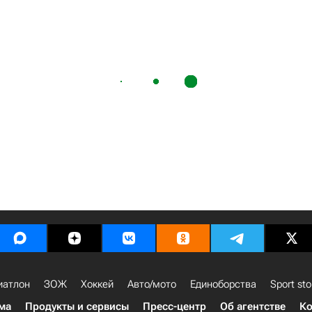
иатлон
ЗОЖ
Хоккей
Авто/мото
Единоборства
Sport sto
ма
Продукты и сервисы
Пресс-центр
Об агентстве
Ко