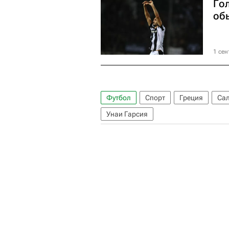
Го
об
1 сен
Футбол
Спорт
Греция
Са
Унаи Гарсия