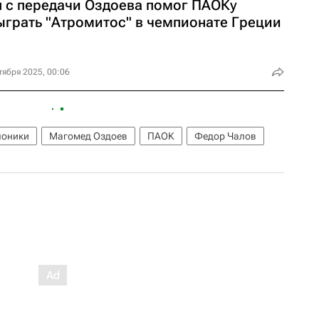
л с передачи Оздоева помог ПАОКу
ыграть "Атромитос" в чемпионате Греции
тября 2025, 00:06
лоники
Магомед Оздоев
ПАОК
Федор Чалов