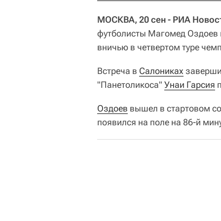
МОСКВА, 20 сен - РИА Новос
футболисты Магомед Оздоев и
вничью в четвертом туре чемп
Встреча в
Салониках
завершил
"Панетоликоса"
Унаи Гарсия
п
Оздоев
вышел в стартовом со
появился на поле на 86-й мин