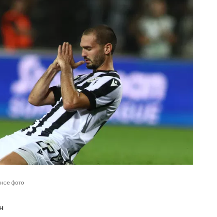
ное фото
н