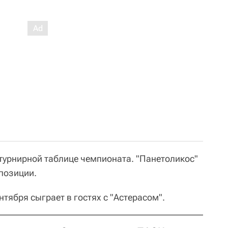
 турнирной таблице чемпионата. "Панетоликос"
 позиции.
тября сыграет в гостях с "Астерасом".