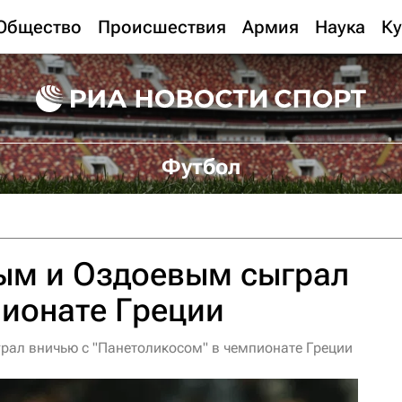
Общество
Происшествия
Армия
Наука
Ку
Футбол
ым и Оздоевым сыграл
ионате Греции
ал вничью с "Панетоликосом" в чемпионате Греции