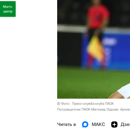
Матч-
центр
© Фото : Пресс-служба клуба ПАОК
Полузащитник ПАОК Магомед Оздоев. Архив
Читать в
МАКС
Дзе