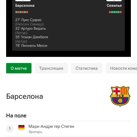
Барселона
Севилья
27‎’‎
Луис Суарес
(
Нелсон Семеду
)
32‎’‎
Артуро Видаль
(
Артур
)
35‎’‎
Усман Дембеле
(
Артур
)
78‎’‎
Лионель Месси
О матче
Трансляция
Статистика
Новости ком
Барселона
На поле
Марк-Андре тер Стеген
1
Вратарь