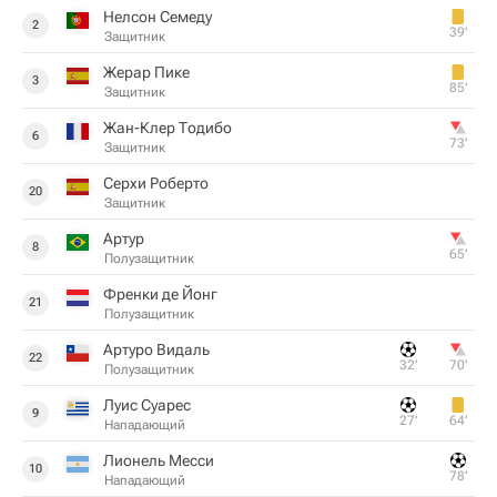
Нелсон Семеду
2
39‎’‎
Защитник
Жерар Пике
3
85‎’‎
Защитник
Жан-Клер Тодибо
6
73‎’‎
Защитник
Серхи Роберто
20
Защитник
Артур
8
65‎’‎
Полузащитник
Френки де Йонг
21
Полузащитник
Артуро Видаль
22
32‎’‎
70‎’‎
Полузащитник
Луис Суарес
9
27‎’‎
64‎’‎
Нападающий
Лионель Месси
10
78‎’‎
Нападающий