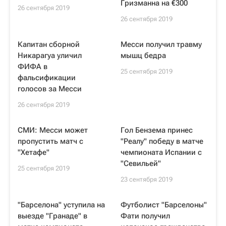
Гризманна на €300
26 сентября 2019
26 сентября 2019
Капитан сборной
Месси получил травму
Никарагуа уличил
мышц бедра
ФИФА в
25 сентября 2019
фальсификации
голосов за Месси
26 сентября 2019
СМИ: Месси может
Гол Бензема принес
пропустить матч с
"Реалу" победу в матче
"Хетафе"
чемпионата Испании с
"Севильей"
25 сентября 2019
23 сентября 2019
"Барселона" уступила на
Футболист "Барселоны"
выезде "Гранаде" в
Фати получил