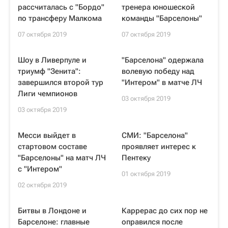
рассчиталась с "Бордо"
тренера юношеской
по трансферу Малкома
команды "Барселоны"
07 октября 2019
07 октября 2019
Шоу в Ливерпуле и
"Барселона" одержала
триумф "Зенита":
волевую победу над
завершился второй тур
"Интером" в матче ЛЧ
Лиги чемпионов
03 октября 2019
03 октября 2019
Месси выйдет в
СМИ: "Барселона"
стартовом составе
проявляет интерес к
"Барселоны" на матч ЛЧ
Пентеку
с "Интером"
01 октября 2019
02 октября 2019
Битвы в Лондоне и
Каррерас до сих пор не
Барселоне: главные
оправился после