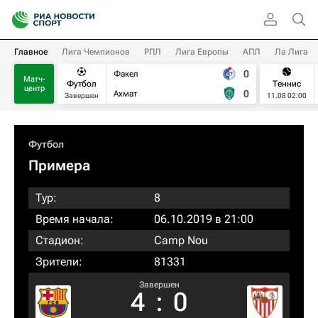
Главное
Лига Чемпионов
РПЛ
Лига Европы
АПЛ
Ла Лига
0
Факел
Матч-
Футбол
Теннис
центр
0
Ахмат
Завершен
11.08 02:00
Футбол
Примера
Тур:
8
Время начала:
06.10.2019 в 21:00
Стадион:
Camp Nou
Зрители:
81331
Завершен
4
:
0