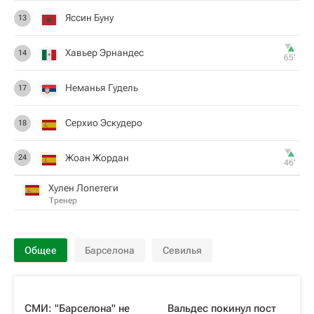
Яссин Буну
13
Хавьер Эрнандес
14
65‎’‎
Неманья Гудель
17
Серхио Эскудеро
18
Жоан Жордан
24
46‎’‎
Хулен Лопетеги
Тренер
Общее
Барселона
Севилья
СМИ: "Барселона" не
Вальдес покинул пост