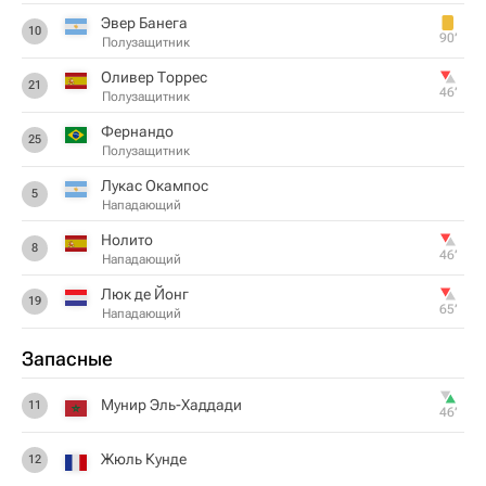
Эвер Банега
10
90‎’‎
Полузащитник
Оливер Торрес
21
46‎’‎
Полузащитник
Фернандо
25
Полузащитник
Лукас Окампос
5
Нападающий
Hoлитo
8
46‎’‎
Нападающий
Люк де Йонг
19
65‎’‎
Нападающий
Запасные
Мунир Эль-Хаддади
11
46‎’‎
Жюль Кунде
12