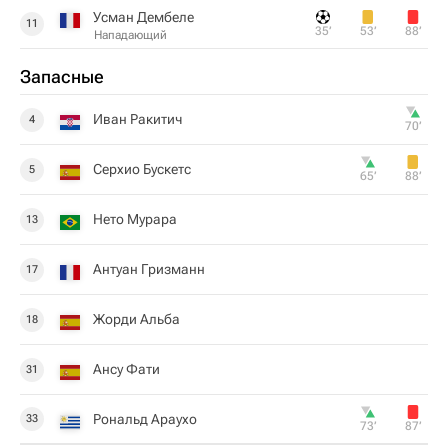
Усман Дембеле
11
35‎’‎
53‎’‎
88‎’‎
Нападающий
Запасные
Иван Ракитич
4
70‎’‎
Серхио Бускетс
5
65‎’‎
88‎’‎
Нето Мурара
13
Антуан Гризманн
17
Жорди Альба
18
Ансу Фати
31
Рональд Араухо
33
73‎’‎
87‎’‎