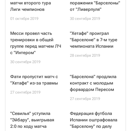
матчи второго тура
поражения "Барселоны"
Лиги чемпионов
от "Ливерпуля"
01 октября 2019
30 сентября 2019
Месси провел часть
"Хетафе" проиграл
тренировки в общей
"Барселоне" в 7-м туре
группе перед матчем ЛЧ
чемпионата Испании
с "Интером"
28 сентября 2019
30 сентября 2019
Фати пропустит матч с
"Барселона" продлила
"Хетафе" из-за травмы
контракт с молодым
форвардом Пересом
27 сентября 2019
27 сентября 2019
"Севилья" уступила
Федерация футбола
"Эйбару", выигрывая
Испании оштрафовала
2:0 по ходу матча
"Барселону" по делу