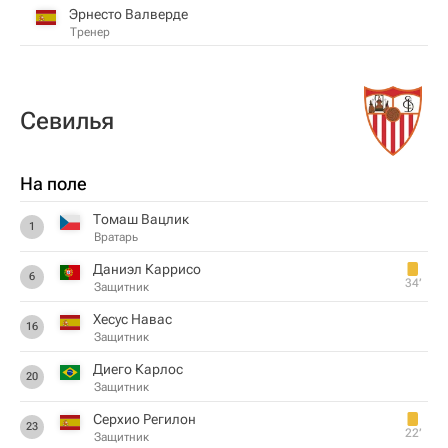
Эрнесто Валверде
Тренер
Севилья
На поле
Томаш Вацлик
1
Вратарь
Даниэл Каррисо
6
34‎’‎
Защитник
Хесус Навас
16
Защитник
Диего Карлос
20
Защитник
Серхио Регилон
23
22‎’‎
Защитник