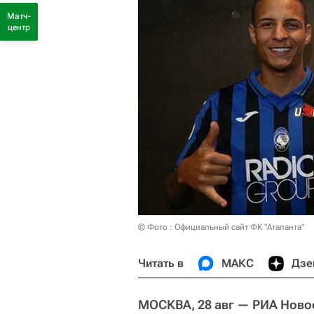
Матч-
центр
© Фото : Официальный сайт ФК "Аталанта"
Читать в
МАКС
Дзе
МОСКВА, 28 авг — РИА Ново