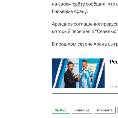
на своем
сайте
сообщил, что 
Гильерме Арану.
Арендное соглашение предусм
который перешел в "Севилью" 
В прошлом сезоне Арана сыгра
Ре
28 ав
Футбол
Севилья
Аталанта