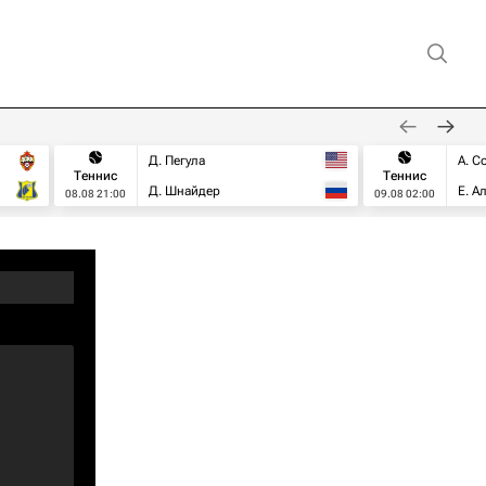
Д. Пегула
А. С
Теннис
Теннис
Д. Шнайдер
Е. А
08.08 21:00
09.08 02:00