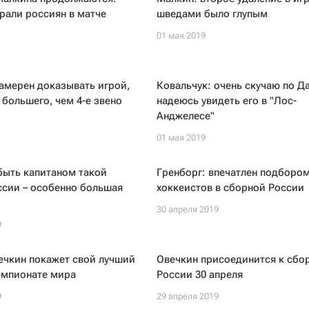
рали россиян в матче
шведами было глупым
01 мая 2019
амерен доказывать игрой,
Ковальчук: очень скучаю по Д
 большего, чем 4-е звено
надеюсь увидеть его в "Лос-
Анджелесе"
01 мая 2019
быть капитаном такой
Гренборг: впечатлен подборо
ссии – особенно большая
хоккеистов в сборной России
30 апреля 2019
9
ечкин покажет свой лучший
Овечкин присоединится к сбо
емпионате мира
России 30 апреля
9
29 апреля 2019