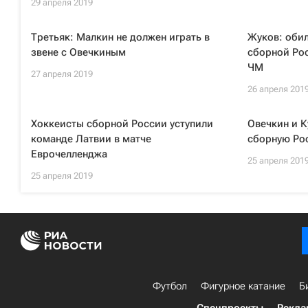
29 апреля 2019
Третьяк: Малкин не должен играть в
Жуков: обил
звене с Овечкиным
сборной Рос
ЧМ
27 апреля 2019
26 апреля 201
Хоккеисты сборной России уступили
Овечкин и К
команде Латвии в матче
сборную Ро
Еврочелленджа
25 апреля 201
25 апреля 2019
Футбол
Фигурное катание
Б