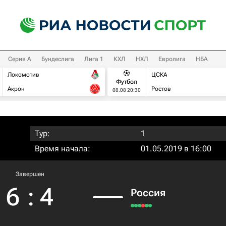
Серия А
Бундеслига
Лига 1
КХЛ
НХЛ
Евролига
НБА
Локомотив
ЦСКА
Футбол
Акрон
Ростов
08.08 20:30
Тур:
1
Время начала:
01.05.2019 в 16:00
Завершен
6
:
4
Россия