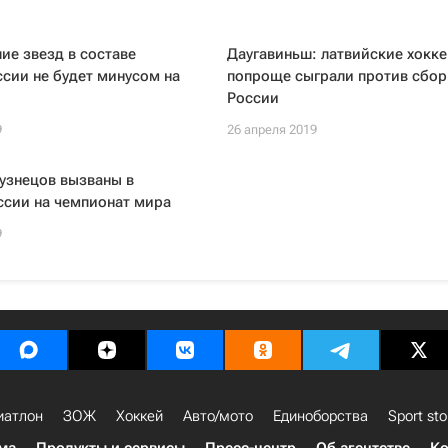
ие звезд в составе
Даугавиньш: латвийские хокк
сии не будет минусом на
попроще сыграли против сбо
России
9
26 апреля 2019
узнецов вызваны в
ссии на чемпионат мира
9
иатлон
ЗОЖ
Хоккей
Авто/мото
Единоборства
Sport sto