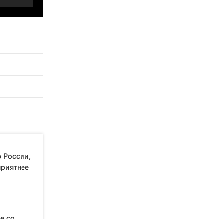
ю России,
приятнее
е со