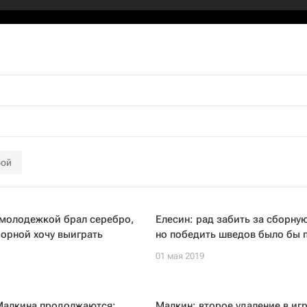
бой
 молодежкой брал серебро,
Елесин: рад забить за сборну
борной хочу выиграть
но победить шведов было бы 
01 мая 2019
алкина продолжаются:
Малкин: второе удаление в игр