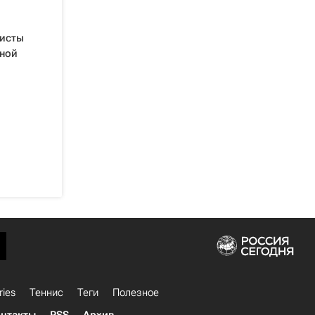
еисты
рной
ries
Теннис
Теги
Полезное