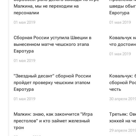
Малкина, мы не переходим на
шведы обыг
персоналии
Евротура
01 мая 2019
01 мая 2019
Сборная России уступила Швеции в
Ковальчук н
вынесенном матче чешского этапа
что достоин
Евротура
01 мая 2019
01 мая 2019
"Звездный десант" сборной России
Ковальчук: 
пройдет проверку чешским этапом
сборной Ро
Евротура
честь
01 мая 2019
30 апреля 201
Малкин: знаю, как закончится "Игра
Третьяк: Ов
престолов" и кто займет железный
хоккей на ч
трон
29 апреля 201