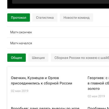
Протокол
Статистика
Новости команд
Матч окончен
Матч начался
Общее
Швеция
Сборная России по хоккею с шай
Овечкин, Кузнецов и Орлов
Георгиев: с
присоединились к сборной России
в главной с
золото
02 мая 2019
02 мая 2019
Воробьев: рано делать выводы по игре
Проблемы М