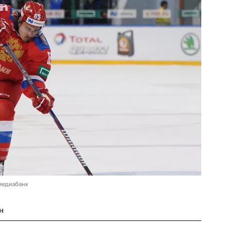
медиабанк
н