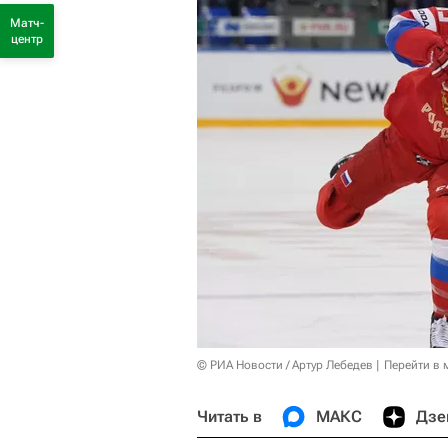
Матч-
центр
© РИА Новости / Артур Лебедев
Перейти в 
Читать в
МАКС
Дзе