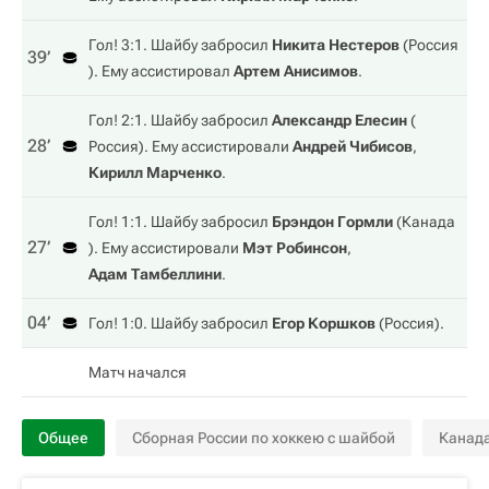
Гол! 3:1. Шайбу забросил
Никита Нестеров
(
Россия
39‎’‎
). Ему ассистировал
Артем Анисимов
.
Гол! 2:1. Шайбу забросил
Александр Елесин
(
28‎’‎
Россия
). Ему ассистировали
Андрей Чибисов
,
Кирилл Марченко
.
Гол! 1:1. Шайбу забросил
Брэндон Гормли
(
Канада
27‎’‎
). Ему ассистировали
Мэт Робинсон
,
Адам Тамбеллини
.
04‎’‎
Гол! 1:0. Шайбу забросил
Егор Коршков
(
Россия
).
Матч начался
Общее
Сборная России по хоккею с шайбой
Канад