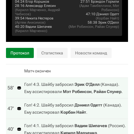
04:24
Егор Коршков
27:51
Брэндон Гормли
28:16
Александр Елесин
(
Адам Тамбеллини
,
Мэт
(
Кирилл Марченко
,
Андрей
Робинсон
)
Чибисов
)
47:10
Дэниел Одетт
39:54
Никита Нестеров
(
Корбан Найт
)
(
Артем Анисимов
)
58:38
Эрик О'Делл
40:20
Вадим Шипачев
(
Мэт Робинсон
,
Райан Спунер
)
(
Кирилл Марченко
)
Протокол
Статистика
Новости команд
Матч окончен
Гол! 4:3. Шайбу забросил
Эрик О'Делл
(
Канада
).
58‎’‎
Ему ассистировали
Мэт Робинсон
,
Райан Спунер
.
Гол! 4:2. Шайбу забросил
Дэниел Одетт
(
Канада
).
47‎’‎
Ему ассистировал
Корбан Найт
.
Гол! 4:1. Шайбу забросил
Вадим Шипачев
(
Россия
).
40‎’‎
Ему ассистировал
Кирилл Марченко
.