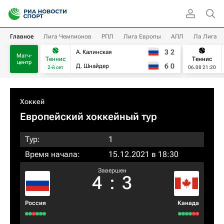
Главное
Лига Чемпионов
РПЛ
Лига Европы
АПЛ
Ла Лига
3
2
А. Калинская
Матч-
Теннис
Теннис
центр
6
0
Д. Шнайдер
2-й сет
06.08 21:20
Хоккей
Европейский хоккейный тур
Тур:
1
Время начала:
15.12.2021 в 18:30
Завершен
4
:
3
Россия
Канада