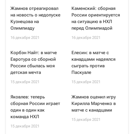
Жамнов отреагировал
Каменский: сборная
на новость о недопуске
России ориентируется
Кузнецова на
на ситуацию в НХЛ
Олимпиаду
перед Олимпиадой
16 декабря 2021
16 декабря 2021
Корбэн Найт: в матче
Елесин: в матче с
Евротура со сборной
канадцами надеялся
России сбылась моя
сыграть против
детская мечта
Паскуале
15 декабря 2021
15 декабря 2021
Яковлев: теперь
Жамнов оценил игру
сборная России играет
Кирилла Марченко в
один в один как
матче с канадцами
команда НХЛ
15 декабря 2021
15 декабря 2021