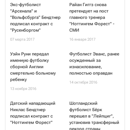
Экс-футболист
Райан Гиггз снова
"Арсенала" и
претендует на пост
"Вольфсбурга" Бендтнер
главного тренера
подписал контракт с
"Ноттингем Форест" -
"Русенборгом"
СМИ
07 марта 2017
16 января 2017
Уэйн Руни передал
Футболист Эванс, ранее
именную футболку
осужденный за
сборной Англии
изнасилование,
смертельно больному
полностью оправдан
ребенку
14 октября 2016
13 ноября 2016
Датский нападающий
Шотландский
Никлас Бендтнер
футболист Бёрк
подписал контракт с
перешел в "Лейпциг",
"Ноттингем Форест"
установив трансферный
рекорд страны