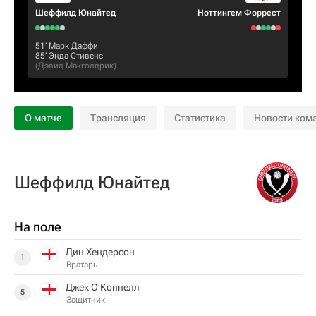
Шеффилд Юнайтед
Ноттингем Форрест
51‎’‎
Марк Даффи
85‎’‎
Энда Стивенс
(
Дэвид Макголдрик
)
О матче
Трансляция
Статистика
Новости ком
Шеффилд Юнайтед
На поле
Дин Хендерсон
1
Вратарь
Джек О'Коннелл
5
Защитник