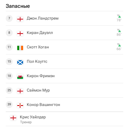
Запасные
Джон Ландстрем
7
78‎’‎
Киран Дауэлл
8
86‎’‎
Скотт Хоган
11
66‎’‎
Пол Коуттс
15
Кирон Фримэн
18
Саймон Мур
25
Конор Вашингтон
39
Крис Уайлдер
Тренер