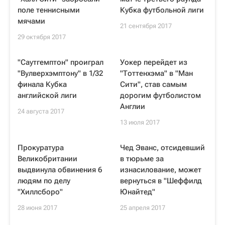
поле теннисными
Кубка футбольной лиги
мячами
21 сентября 2017
29 октября 2017
"Саутгемптон" проиграл
Уокер перейдет из
"Вулверхэмптону" в 1/32
"Тоттенхэма" в "Ман
финала Кубка
Сити", став самым
английской лиги
дорогим футболистом
Англии
24 августа 2017
13 июля 2017
Прокуратура
Чед Эванс, отсидевший
Великобритании
в тюрьме за
выдвинула обвинения 6
изнасилование, может
людям по делу
вернуться в "Шеффилд
"Хиллсборо"
Юнайтед"
28 июня 2017
25 апреля 2017