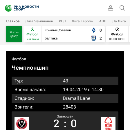
Главное
Лига Чемпионов
РПЛ
Лига Европы
АПЛ
Ла Лига
0
Крылья Советов
Матч-
Футбол
Футбол
центр
2
Балтика
2-й тайм
08.08 18:00
Футбол
Чемпионшип
Тур:
43
Время начала:
19.04.2019 в 14:30
Стадион:
Bramall Lane
Зрители:
28403
Завершен
2
:
0