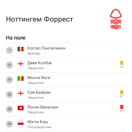
Ноттингем Форрест
На поле
Костел Пантилимон
1
Вратарь
Джек Колбэк
6
18‎’‎
Защитник
Молла Ваге
13
Защитник
Сэм Байрэм
25
43‎’‎
Защитник
Йохан Беналуан
29
47‎’‎
Защитник
Мэтти Кэш
14
Полузащитник