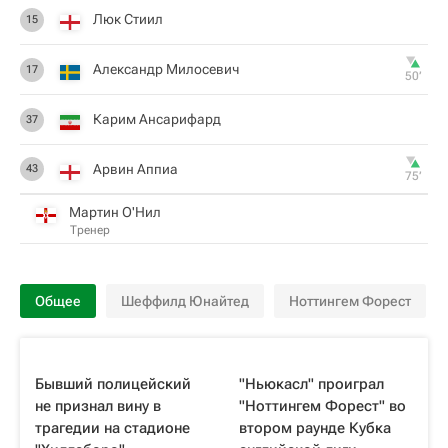
Люк Стиил
15
Александр Милосевич
17
50‎’‎
Карим Ансарифард
37
Арвин Аппиа
43
75‎’‎
Мартин О'Нил
Тренер
Общее
Шеффилд Юнайтед
Ноттингем Форест
Бывший полицейский
"Ньюкасл" проиграл
не признал вину в
"Ноттингем Форест" во
трагедии на стадионе
втором раунде Кубка