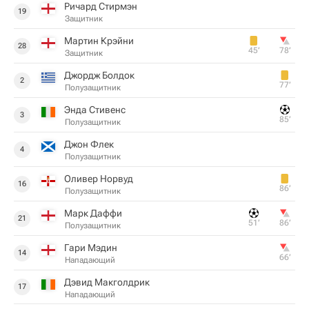
Ричард Стирмэн
19
Защитник
Мартин Крэйни
28
45‎’‎
78‎’‎
Защитник
Джордж Болдок
2
77‎’‎
Полузащитник
Энда Стивенс
3
85‎’‎
Полузащитник
Джон Флек
4
Полузащитник
Оливер Норвуд
16
86‎’‎
Полузащитник
Марк Даффи
21
51‎’‎
86‎’‎
Полузащитник
Гари Мэдин
14
66‎’‎
Нападающий
Дэвид Макголдрик
17
Нападающий