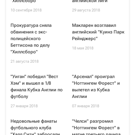
"Хиллсборо"
английской лиги
10 сентября 2018
29 августа 2018
Прокуратура сняла
Макларен возглавил
обвинения с экс-
английский "Куинз Парк
полицейского
Рейнджерс"
Беттисона по делу
18 мая 2018
"Хиллсборо"
21 августа 2018
"Уиган" победил "Вест
"Арсенал" проиграл
Хэм" и вышел в 1/8
"Ноттингем Форест" и
финала Кубка Англии по
вылетел из Кубка
футболу
Англии
27 января 2018
07 января 2018
Недовольные фанаты
"Челси" разгромил
футбольного клуба
"Ноттингем Форест" в
"Халл Сити" забросали
матче третьего раунда