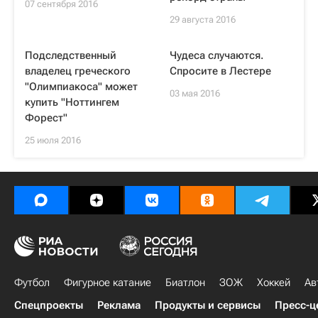
07 сентября 2016
29 августа 2016
Подследственный
Чудеса случаются.
владелец греческого
Спросите в Лестере
"Олимпиакоса" может
03 мая 2016
купить "Ноттингем
Форест"
25 июля 2016
Футбол
Фигурное катание
Биатлон
ЗОЖ
Хоккей
Ав
Спецпроекты
Реклама
Продукты и сервисы
Пресс-ц