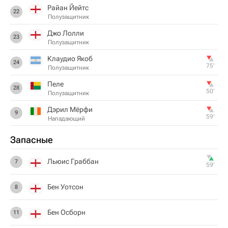
Райан Йейтс
22
Полузащитник
Джо Лолли
23
Полузащитник
Клаудио Якоб
24
75‎’‎
Полузащитник
Пеле
28
50‎’‎
Полузащитник
Дэрил Мёрфи
9
59‎’‎
Нападающий
Запасные
Льюис Граббан
7
59‎’‎
Бен Уотсон
8
Бен Осборн
11