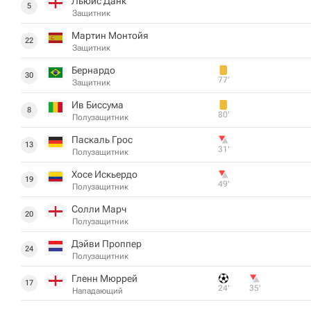
Льюис Данк
5
Защитник
Мартин Монтойя
22
Защитник
Бернардо
30
77‎’‎
Защитник
Ив Биссума
8
80‎’‎
Полузащитник
Паскаль Грос
13
31‎’‎
Полузащитник
Хосе Искьердо
19
49‎’‎
Полузащитник
Солли Марч
20
Полузащитник
Дэйви Проппер
24
Полузащитник
Гленн Мюррей
17
24‎’‎
35‎’‎
Нападающий