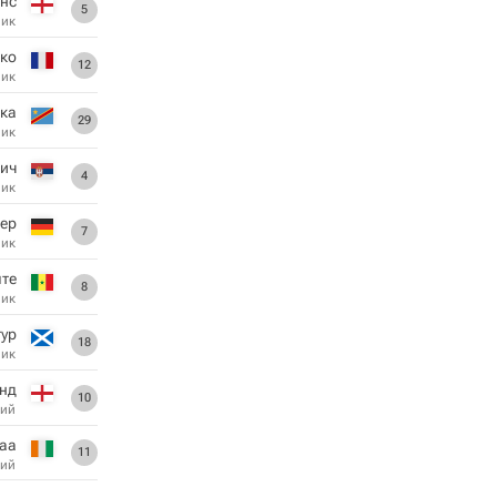
нс
5
ник
ко
12
ник
ака
29
ник
ич
4
ник
ер
7
ник
яте
8
ник
ур
18
ник
енд
10
ий
аа
11
ий