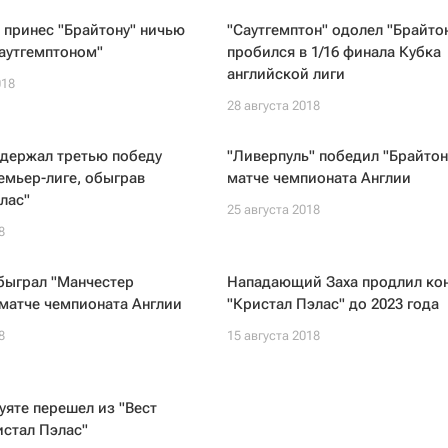
 принес "Брайтону" ничью
"Саутгемптон" одолел "Брайтон
Саутгемптоном"
пробился в 1/16 финала Кубка
английской лиги
018
28 августа 2018
одержал третью победу
"Ливерпуль" победил "Брайтон
емьер-лиге, обыграв
матче чемпионата Англии
лас"
25 августа 2018
8
быграл "Манчестер
Нападающий Заха продлил кон
матче чемпионата Англии
"Кристал Пэлас" до 2023 года
8
15 августа 2018
уяте перешел из "Вест
истал Пэлас"