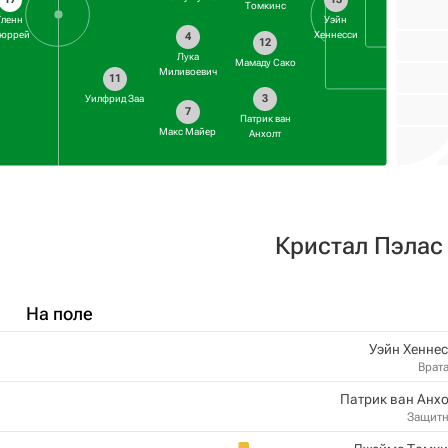
Томкинс
Гленн
Уэйн
юррей
Хеннесси
4
12
Лука
Мамаду Сако
Миливоевич
11
3
Уилфрид Заа
7
Патрик ван
Макс Майер
Анхолт
Кристал Пэлас
На поле
Уэйн Хенне
Врат
Патрик ван Анх
Защит