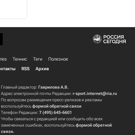
ries
Теннис
Теги
Полезное
нтакты
RSS
Архив
Главный редактор:
Гаврилова А.В.
Адрес электронной почты Редакции:
r-sport.internet@ria.ru
По вопросам размещения пресс-релизов и рекламы
воспользуйтесь
формой обратной связи
Телефон Редакции:
7 (495) 645-6601
Чтобы связаться с редакцией или сообщить обо всех
замеченных ошибках, воспользуйтесь
формой обратной
связи
.