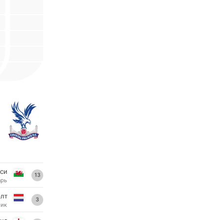
сси
13
арь
олт
3
ник