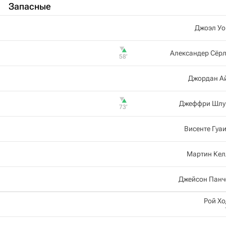
Запасные
Джоэл Уо
Александер Сёр
58‎’‎
Джордан А
Джеффри Шлу
73‎’‎
Висенте Гуа
Мартин Кел
Джейсон Панч
Рой Х