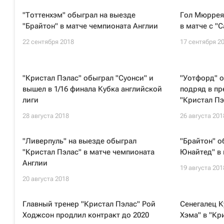
"Тоттенхэм" обыграл на выезде
Гол Мюррея
"Брайтон" в матче чемпионата Англии
в матче с "
22 сентября 2018
17 сентября 2
"Кристал Пэлас" обыграл "Суонси" и
"Уотфорд" 
вышел в 1/16 финала Кубка английской
подряд в пр
лиги
"Кристал Пэ
28 августа 2018
26 августа 201
"Ливерпуль" на выезде обыграл
"Брайтон" о
"Кристал Пэлас" в матче чемпионата
Юнайтед" в 
Англии
19 августа 201
20 августа 2018
Главный тренер "Кристал Пэлас" Рой
Сенегалец К
Ходжсон продлил контракт до 2020
Хэма" в "Кр