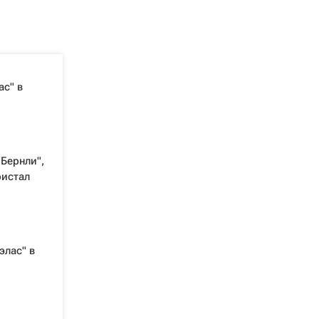
ас" в
"Бернли",
ристал
элас" в