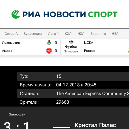
Серия А
Бундеслига
Лига 1
КХЛ
НХЛ
Евролига
НБА
0
Локомотив
ЦСКА
Футбол
0
Акрон
Ростов
Завершен
Тур:
15
Время начала:
04.12.2018 в 20:45
Стадион:
The American Express Community 
Зрители:
29663
Завершен
3
:
1
Кристал Пэлас