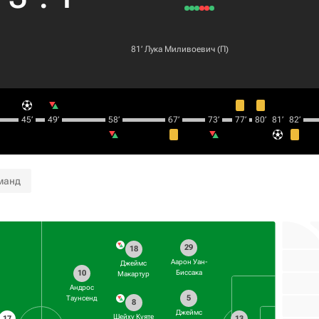
81‎’‎
Лука Миливоевич
(П)
45‎’‎
49‎’‎
58‎’‎
67‎’‎
73‎’‎
77‎’‎
80‎’‎
81‎’‎
82‎’‎
манд
29
18
Аарон Уан-
Джеймс
10
Биссака
Макартур
Андрос
5
Таунсенд
8
Джеймс
Шейху Куяте
17
13