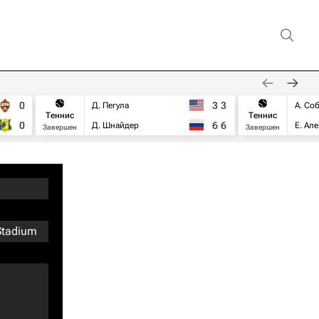
0
3
3
Д. Пегула
А. Со
Теннис
Теннис
0
6
6
Д. Шнайдер
Е. Ал
Завершен
Завершен
Stadium