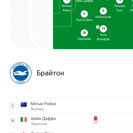
Шейн Даффи
Мэтью
Паскаль
Райан
Грос
М
8
5
Ив Биссума
Льюис Данк
19
30
Хосе
Бернардо
Искьердо
Брайтон
Мэтью Райан
1
Вратарь
Шейн Даффи
4
28‎’‎
Защитник