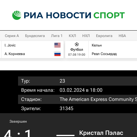
Серия А
Бундеслига
Лига 1
КХЛ
НХЛ
Евролига
НБА
I. Jovic
Кельн
Футбол
А. Корнеева
Реал Сосьедад
07.08 19:00
Тур:
23
Время начала:
03.02.2024 в 18:00
Стадион:
The American Express Community 
Зрители:
31345
Завершен
4
:
1
Кристал Пэлас