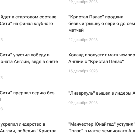
29 декабря 2023
йдет в стартовом составе
"Кристал Пэлас" продлил
Сити" на финал клубного
безвыигрышную серию до се
матчей
23
22 декабря 2023
Сити" упустил победу в
Холанд пропустит матч чемпио
оната Англии, ведя в счете
Англии с "Кристал Пэлас"
15 декабря 2023
23
Сити" прервал серию без
"Ливерпуль" вышел в лидеры 
Л
09 декабря 2023
23
 укрепил лидерство в
"Манчестер Юнайтед" уступил 
Англии, победив "Кристал
Пэлас" в матче чемпионата Ан