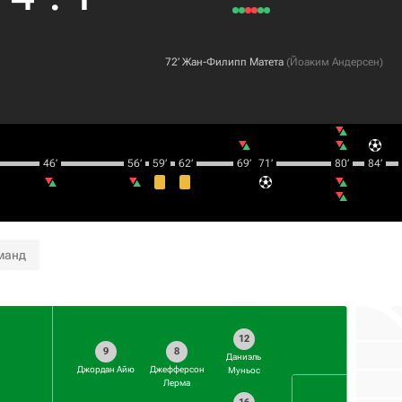
72‎’‎
Жан-Филипп Матета
(
Йоаким Андерсен
)
46‎’‎
56‎’‎
59‎’‎
62‎’‎
69‎’‎
71‎’‎
80‎’‎
84‎’‎
манд
12
9
8
Даниэль
Джордан Айю
Джефферсон
Муньос
Лерма