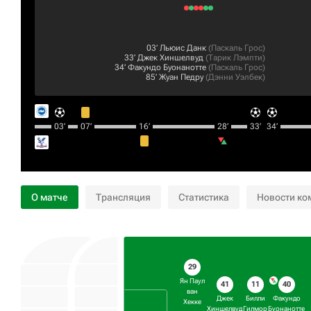
03‎’‎
Льюис Данк
(
Паскаль Грос
)
33‎’‎
Джек Хиншелвуд
(
Тарик Лэмпти
)
34‎’‎
Факундо Буонанотте
(
Паскаль Грос
)
85‎’‎
Жуан Педру
(
Дэнни Уэлбек
)
03‎’‎
07‎’‎
16‎’‎
28‎’‎
33‎’‎
34‎’‎
О матче
Трансляция
Статистика
Новости ко
29
Ян Паул
41
11
40
ван
Джек
Билли
Факундо
Хекке
Хиншелвуд
Гилмор
Буонанотте