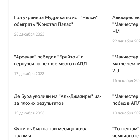
Гол украинца Мудрика помог "Челси"
Альварес вы
обыграть "Кристал Пэлас"
"Манчестер 
ЧМ
28 декабря 2023
22 декабря 20
"Арсенал" победил "Брайтон" и
"Манчестер 
вернулся на первое место в АПЛ
матче чемпи
2:0
17 декабря 2023
16 декабря 20
Де Бура уволили из "Аль-Джазиры" из-
"Манчестер 
за плохих результатов
побед в АП
12 декабря 2023
10 декабря 20
Фати выбыл на три месяца из-за
"Тоттенхэм"
травмы
чемпионате 