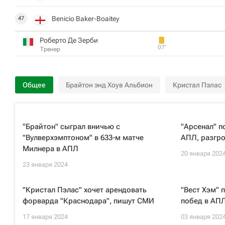
Benicio Baker-Boaitey
47
Роберто Де Зерби
07‎’‎
Тренер
Общее
Брайтон энд Хоув Альбион
Кристал Пэлас
"Брайтон" сыграл вничью с
"Арсенал" п
"Вулверхэмптоном" в 633-м матче
АПЛ, разгро
Милнера в АПЛ
20 января 202
23 января 2024
"Кристал Пэлас" хочет арендовать
"Вест Хэм" 
форварда "Краснодара", пишут СМИ
побед в АП
17 января 2024
03 января 202