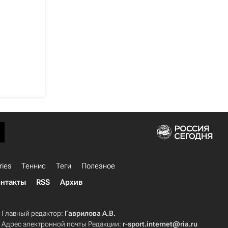
ries
Теннис
Теги
Полезное
нтакты
RSS
Архив
Главный редактор:
Гаврилова А.В.
Адрес электронной почты Редакции:
r-sport.internet@ria.ru