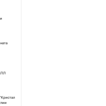
ми
ната
АПЛ
"Кристал
глии