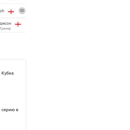
zoh
52
оджсон
Тренер
а Кубка
 серию в