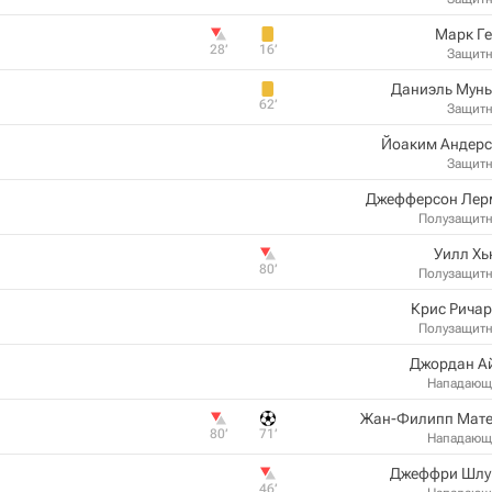
Марк Г
28‎’‎
16‎’‎
Защит
Даниэль Мунь
62‎’‎
Защит
Йоаким Андерс
Защит
Джефферсон Лер
Полузащит
Уилл Хь
80‎’‎
Полузащит
Крис Рича
Полузащит
Джордан А
Нападающ
Жан-Филипп Мате
80‎’‎
71‎’‎
Нападающ
Джеффри Шлу
46‎’‎