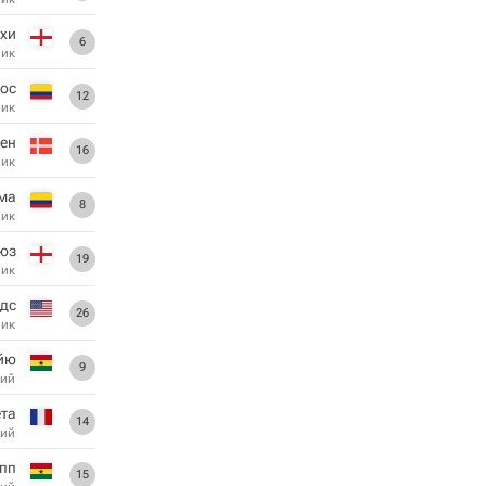
ехи
6
ник
ос
12
ник
ен
16
ник
ма
8
ник
юз
19
ник
рдс
26
ник
йю
9
ий
та
14
ий
пп
15