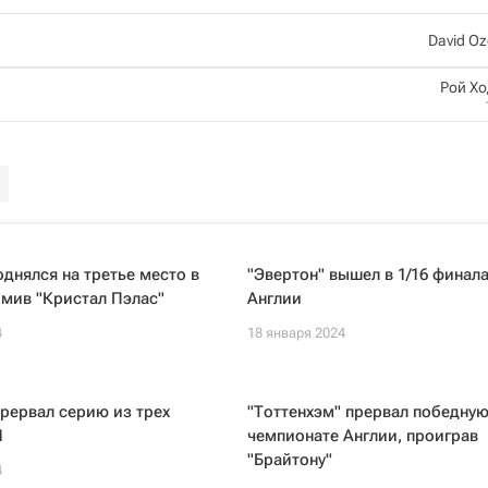
David O
Рой Х
однялся на третье место в
"Эвертон" вышел в 1/16 финал
мив "Кристал Пэлас"
Англии
4
18 января 2024
прервал серию из трех
"Тоттенхэм" прервал победную
Л
чемпионате Англии, проиграв
"Брайтону"
4