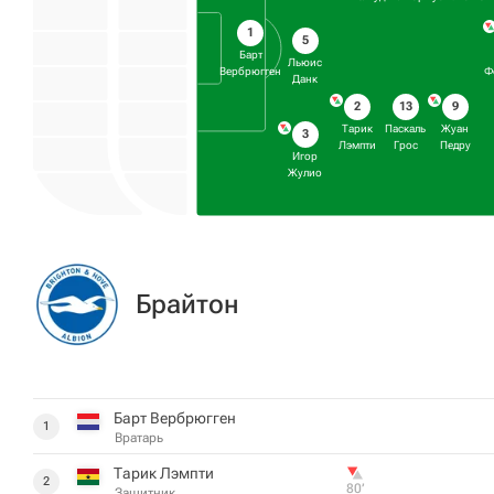
1
5
Барт
Льюис
Вербрюгген
Ф
Данк
2
13
9
Тарик
Паскаль
Жуан
3
Лэмпти
Грос
Педру
Игор
Жулио
Брайтон
Барт Вербрюгген
1
Вратарь
Тарик Лэмпти
2
80‎’‎
Защитник