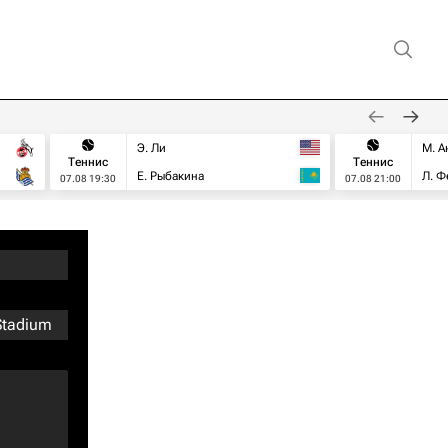
Э. Ли
М. А
Теннис
Теннис
Е. Рыбакина
Л. Ф
07.08 19:30
07.08 21:00
Stadium