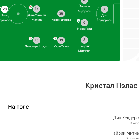
16
Йоаким
14
28
30
Андерсен
26
Жан-Филипп
Эван
Дин
Матета
Крис Ричардс
ергюсон
Хендерсон
6
Марк Гехи
3
15
19
Тайрик
Джеффри Шлупп
Уилл Хьюз
Митчелл
Кристал Пэлас
На поле
Дин Хендерс
Врат
Тайрик Митче
Защит