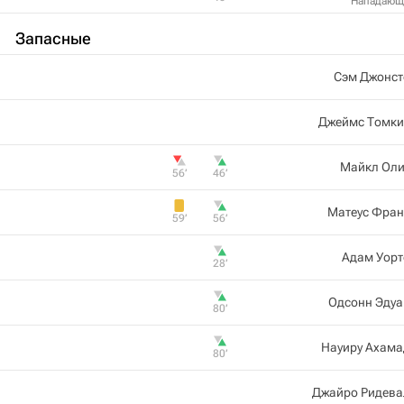
Нападающ
Запасные
Сэм Джонст
Джеймс Томки
Майкл Оли
56‎’‎
46‎’‎
Матеус Фран
59‎’‎
56‎’‎
Адам Уорт
28‎’‎
Одсонн Эдуа
80‎’‎
Науиру Ахама
80‎’‎
Джайро Ридева