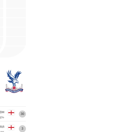
он
30
арь
лл
3
ник