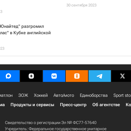
30 сентября 2023
23
 Юнайтед" разгромил
лас" в Кубке английской
023
иатлон
ЗОЖ
Хоккей
Авто/мото
Единоборства
Sport sto
ма
Продукты и сервисы
Пресс-центр
Об агентстве
Ко
Свидетельство о регистрации Эл № ФС77-57640
Учредитель: Федеральное государственное унитарное