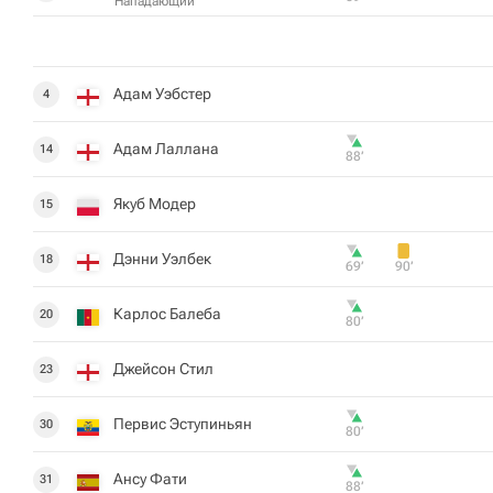
Нападающий
Адам Уэбстер
4
Адам Лаллана
14
88‎’‎
Якуб Модер
15
Дэнни Уэлбек
18
69‎’‎
90‎’‎
Карлос Балеба
20
80‎’‎
Джейсон Стил
23
Первис Эступиньян
30
80‎’‎
Ансу Фати
31
88‎’‎