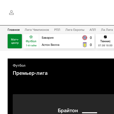
Главное
Лига Чемпионов
РПЛ
Лига Европы
АПЛ
Ла Лига
0
Бавария
Матч-
Футбол
Теннис
центр
0
Астон Вилла
1-й тайм
07.08 18:00
Футбол
Премьер-лига
Брайтон