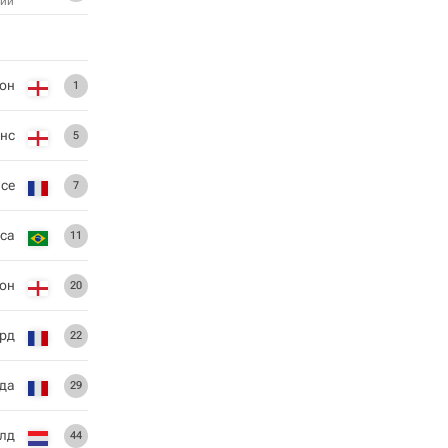
ий
он
1
нс
5
се
7
са
11
он
20
рд
22
да
29
лд
44