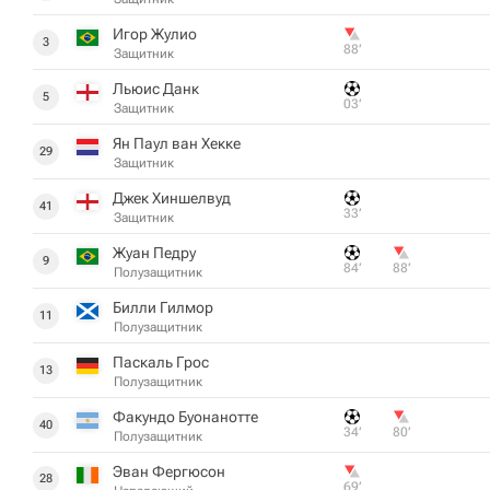
Игор Жулио
3
88‎’‎
Защитник
Льюис Данк
5
03‎’‎
Защитник
Ян Паул ван Хекке
29
Защитник
Джек Хиншелвуд
41
33‎’‎
Защитник
Жуан Педру
9
84‎’‎
88‎’‎
Полузащитник
Билли Гилмор
11
Полузащитник
Паскаль Грос
13
Полузащитник
Факундо Буонанотте
40
34‎’‎
80‎’‎
Полузащитник
Эван Фергюсон
28
69‎’‎