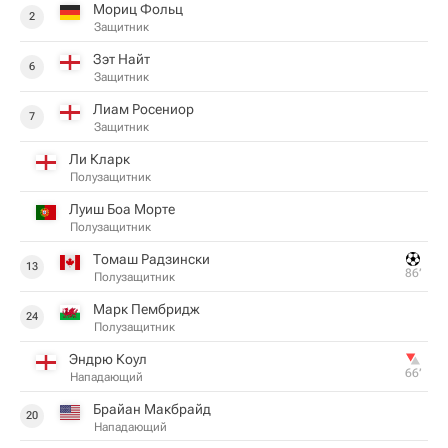
Мориц Фольц
2
Защитник
Зэт Найт
6
Защитник
Лиам Росениор
7
Защитник
Ли Кларк
Полузащитник
Луиш Боа Морте
Полузащитник
Томаш Радзински
13
86‎’‎
Полузащитник
Марк Пембридж
24
Полузащитник
Эндрю Коул
66‎’‎
Нападающий
Брайан Макбрайд
20
Нападающий