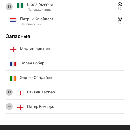
Шола Амеоби
23
75‎’‎
Полузащитник
Патрик Клюйверт
62‎’‎
Нападающий
Запасные
Мартин Бриттен
Лоран Робер
Эндрю О`Брайен
Стивен Харпер
13
Питер Рэмидж
26