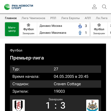
Главное
Лига Чемпионов
РПЛ
Лига Европы
АПЛ
Ла Лига
3
Динамо Москва
Матч-
Футбол
Футбол
центр
1
Динамо Махачкала
Завершен
Завершен
Футбол
Премьер-лига
Тур:
27
Время начала:
04.05.2005 в 20:45
Стадион:
Craven Cottage
Зрители:
19003
Завершен
1
:
3