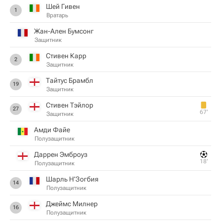
Шей Гивен
1
Вратарь
Жан-Ален Бумсонг
Защитник
Стивен Карр
2
Защитник
Тайтус Брамбл
19
Защитник
Стивен Тэйлор
27
67‎’‎
Защитник
Aмди Файе
Полузащитник
Дaррен Эмброуз
18‎’‎
Полузащитник
Шарль Н’Зогбия
14
Полузащитник
Джеймс Милнер
16
Полузащитник