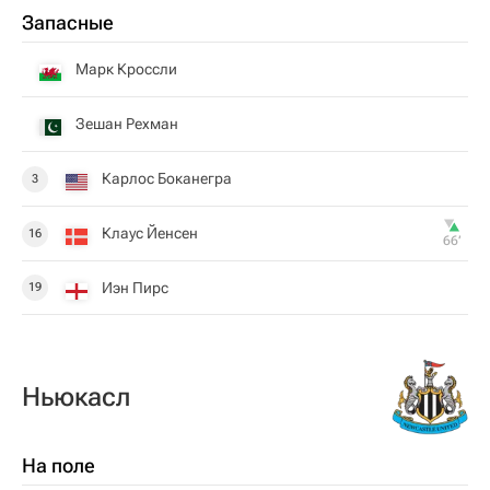
Запасные
Марк Кроссли
Зешан Рехман
Карлос Боканегра
3
Клаус Йенсен
16
66‎’‎
Иэн Пирс
19
Ньюкасл
На поле