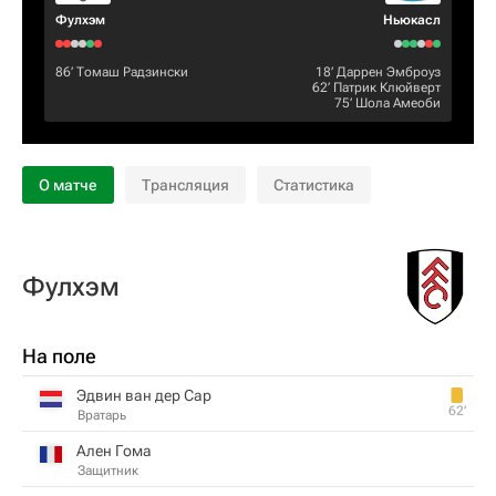
Фулхэм
Ньюкасл
86‎’‎
Томаш Радзински
18‎’‎
Дaррен Эмброуз
62‎’‎
Патрик Клюйверт
75‎’‎
Шола Амеоби
О матче
Трансляция
Статистика
Фулхэм
На поле
Эдвин ван дер Сар
62‎’‎
Вратарь
Ален Гома
Защитник