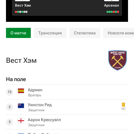
Вест Хэм
Арсенал
О матче
Трансляция
Статистика
Новости ком
Вест Хэм
На поле
Адриан
13
Вратарь
Уинстон Рид
2
90‎’‎
Защитник
Аарон Крессуэлл
3
Защитник