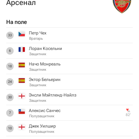
Арсенал
На поле
Петр Чех
33
Вратарь
Лоран Косельни
6
Защитник
Начо Монреаль
18
Защитник
Эктор Бельерин
24
Защитник
Энсли Мэйтленд-Найлз
30
Защитник
Алексис Санчес
7
82‎’‎
Полузащитник
Джек Уилшир
10
Полузащитник