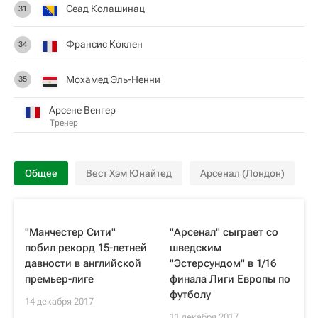
Сеад Колашинац
31
Франсис Коклен
34
Мохамед Эль-Ненни
35
Арсене Венгер
Тренер
Общее
Вест Хэм Юнайтед
Арсенал (Лондон)
"Манчестер Сити"
"Арсенал" сыграет со
побил рекорд 15-летней
шведским
давности в английской
"Эстерсундом" в 1/16
премьер-лиге
финала Лиги Европы по
футболу
14 декабря 2017
11 декабря 2017