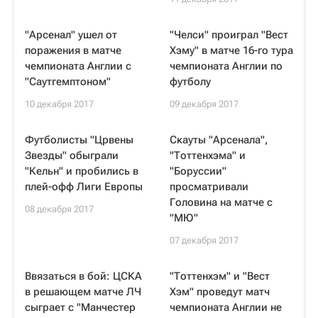
"Арсенал" ушел от
"Челси" проиграл "Вест
поражения в матче
Хэму" в матче 16-го тура
чемпионата Англии с
чемпионата Англии по
"Саутгемптоном"
футболу
10 декабря 2017
09 декабря 2017
Футболисты "Црвены
Скауты "Арсенала",
Звезды" обыграли
"Тоттенхэма" и
"Кельн" и пробились в
"Боруссии"
плей-офф Лиги Европы
просматривали
Головина на матче с
08 декабря 2017
"МЮ"
07 декабря 2017
Ввязаться в бой: ЦСКА
"Тоттенхэм" и "Вест
в решающем матче ЛЧ
Хэм" проведут матч
сыграет с "Манчестер
чемпионата Англии не