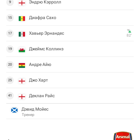
Эндрю Кэрролл
9
Диафра Сахо
15
Хавьер Эрнандес
17
82‎’‎
Джеймс Коллинз
19
Андре Айю
20
Джо Харт
25
Деклан Райс
41
Дэвид Мойес
Тренер