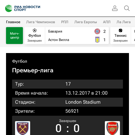
Главное
Лига Чемпионов
РПЛ
Лига Европы
АПЛ
Ла Лига
2
Бавария
Матч-
Футбол
Теннис
центр
1
Астон Вилла
Завершен
Завершен
Футбол
Премьер-лига
Тур:
17
Время начала:
13.12.2017 в 21:00
Стадион:
London Stadium
Зрители:
56921
Завершен
0
:
0