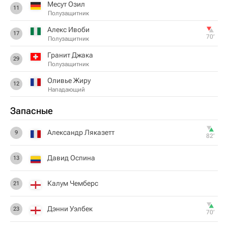
Месут Озил
11
Полузащитник
Алекс Ивоби
17
70‎’‎
Полузащитник
Гранит Джака
29
Полузащитник
Оливье Жиру
12
Нападающий
Запасные
Александр Ляказетт
9
82‎’‎
Давид Оспина
13
Калум Чемберс
21
Дэнни Уэлбек
23
70‎’‎