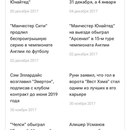
Юнайтед"
31 декабря, а 4 января
05 декабря 2017
04 декабря 2017
"Манчестер Сити"
"Манчестер Юнайтед"
продлил
на выезде обыграл
беспроигрышную
"Арсенал" в 15-м туре
серию в чемпионате
чемпионата Англии
Англии по футболу
02 декабря 2017
03 декабря 2017
Сэм Эллардайс
Руни заявил, что гол в
возглавил "Эвертон",
ворота "Вест Хэма" стал
подписав с клубом
одним из лучших в его
контракт до июня 2019
карьере
года
30 ноября 2017
30 ноября 2017
"Челси" обыграл
Алишер Усманов