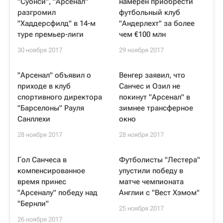
"Суонси", "Арсенал"
намерен приобрести
разгромил
футбольный клуб
"Хаддерсфилд" в 14-м
"Андерлехт" за более
туре премьер-лиги
чем €100 млн
30 ноября 2017
29 ноября 2017
"Арсенал" объявил о
Венгер заявил, что
приходе в клуб
Санчес и Озил не
спортивного директора
покинут "Арсенал" в
"Барселоны" Рауля
зимнее трансферное
Санллехи
окно
28 ноября 2017
28 ноября 2017
Гол Санчеса в
Футболисты "Лестера"
компенсированное
упустили победу в
время принес
матче чемпионата
"Арсеналу" победу над
Англии с "Вест Хэмом"
"Бернли"
25 ноября 2017
26 ноября 2017