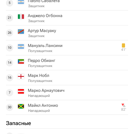
Пабло Сабалета
5
Защитник
Анджело Огбонна
21
Защитник
Артур Масуаку
26
Защитник
Мануэль Лансини
10
41‎’‎
Полузащитник
Педро Обианг
14
Полузащитник
Марк Нобл
16
Полузащитник
Марко Арнаутович
7
Нападающий
Майкл Антонио
30
82‎’‎
Нападающий
Запасные