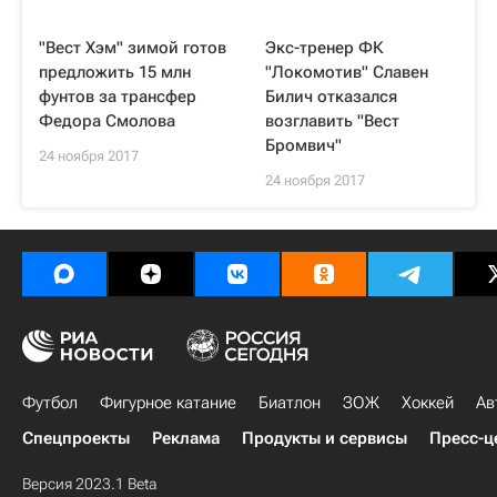
"Вест Хэм" зимой готов
Экс-тренер ФК
предложить 15 млн
"Локомотив" Славен
фунтов за трансфер
Билич отказался
Федора Смолова
возглавить "Вест
Бромвич"
24 ноября 2017
24 ноября 2017
Футбол
Фигурное катание
Биатлон
ЗОЖ
Хоккей
Ав
Спецпроекты
Реклама
Продукты и сервисы
Пресс-ц
Версия 2023.1 Beta