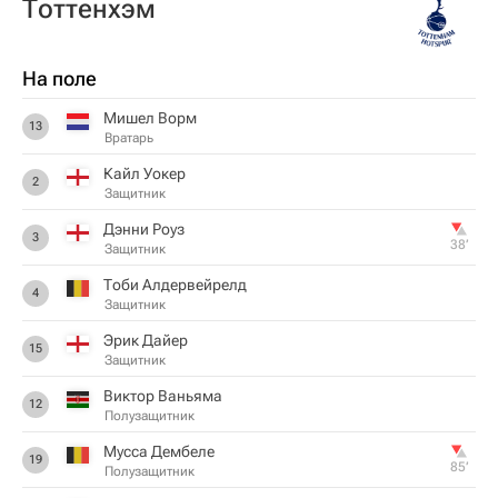
Тоттенхэм
На поле
Мишел Ворм
13
Вратарь
Кайл Уокер
2
Защитник
Дэнни Роуз
3
38‎’‎
Защитник
Тоби Алдервейрелд
4
Защитник
Эрик Дайер
15
Защитник
Виктор Ваньяма
12
Полузащитник
Мусса Дембеле
19
85‎’‎
Полузащитник