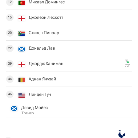
Микаэл Домингес
12
Джолеон Лескотт
15
Стивен Пинаар
20
Дональд Лав
22
Джордж Ханиман
39
72‎’‎
Аднан Янузай
44
Линден Гуч
46
Дэвид Мойес
Тренер