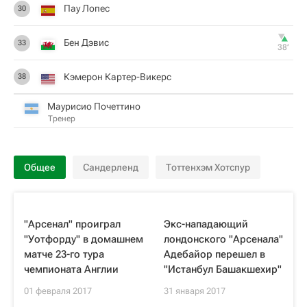
Пау Лопес
30
Бен Дэвис
33
38‎’‎
Кэмерон Картер-Викерс
38
Маурисио Почеттино
Тренер
Общее
Сандерленд
Тоттенхэм Хотспур
"Арсенал" проиграл
Экс-нападающий
"Уотфорду" в домашнем
лондонского "Арсенала"
матче 23-го тура
Адебайор перешел в
чемпионата Англии
"Истанбул Башакшехир"
01 февраля 2017
31 января 2017