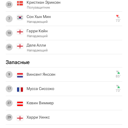
Кристиан Эриксен
23
Полузащитник
Сон Хын Мин
7
73‎’‎
Нападающий
Гарри Кейн
10
Нападающий
Деле Алли
20
Нападающий
Запасные
Винсент Янссен
9
85‎’‎
Мусса Сиссоко
17
73‎’‎
Кевин Виммер
27
Харри Уинкс
29