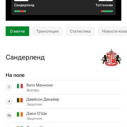
Сандерленд
Тоттенхэм
О матче
Трансляция
Статистика
Новости ком
Сандерленд
На поле
Вито Манноне
1
Вратарь
Джейсон Денайер
4
Защитник
Джон О'Ши
16
Защитник