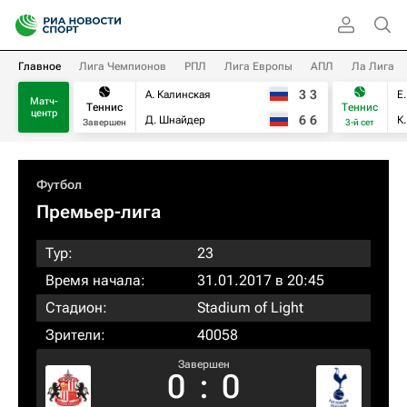
Главное
Лига Чемпионов
РПЛ
Лига Европы
АПЛ
Ла Лига
3
3
А. Калинская
Е
Матч-
Теннис
Теннис
центр
6
6
Д. Шнайдер
К
Завершен
3-й сет
Футбол
Премьер-лига
Тур:
23
Время начала:
31.01.2017 в 20:45
Стадион:
Stadium of Light
Зрители:
40058
Завершен
0
:
0