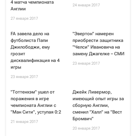
4 матча чемпионата
24 января 2017
Англии
27 января 2017
FA завела дело на
"Эвертон" намерен
футболиста Папи
приобрести защитника
Джилободжи, ему
"Челси" Ивановича на
грозит
замену Джагелке – СМИ
дисквалификация на 4
23 января 2017
игры
23 января 2017
"Тоттенхэм" ушел от
Джейк Ливермор,
поражения в игре
имеющий опыт игры за
чемпионата Англии с
сборную Англии,
"Ман Сити", уступая 0:2
сменил "Халл" на "Вест
Бромвич"
21 января 2017
20 января 2017