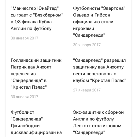
"Манчестер Юнайтед"
Футболисты "Эвертона"
сыграет с "Блэкберном"
Овьедо и Гибсон
в 1/8 финала Кубка
официально стали
Англии по футболу
игроками
"Сандерленда"
30 января 2017
30 января 2017
Голландский защитник
"Сандерленд" разрешил
Патрик ван Анхолт
защитнику ван Анхолту
перешел из
вести переговоры с
"Сандерленда" в
клубом "Кристал Пэлас"
"Кристал Пэлас"
27 января 2017
30 января 2017
Футболист
Экс-защитник сборной
"Сандерленда"
Англии по футболу
Джилободжи
Лескотт стал игроком
дисквалифицирован на
"Сандерленда"