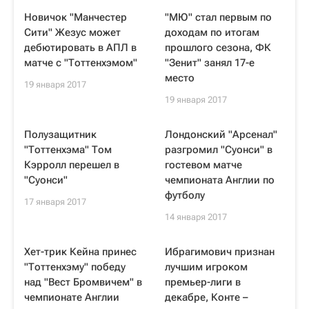
Новичок "Манчестер
"МЮ" стал первым по
Сити" Жезус может
доходам по итогам
дебютировать в АПЛ в
прошлого сезона, ФК
матче с "Тоттенхэмом"
"Зенит" занял 17-е
место
19 января 2017
19 января 2017
Полузащитник
Лондонский "Арсенал"
"Тоттенхэма" Том
разгромил "Суонси" в
Кэрролл перешел в
гостевом матче
"Суонси"
чемпионата Англии по
футболу
17 января 2017
14 января 2017
Хет-трик Кейна принес
Ибрагимович признан
"Тоттенхэму" победу
лучшим игроком
над "Вест Бромвичем" в
премьер-лиги в
чемпионате Англии
декабре, Конте –