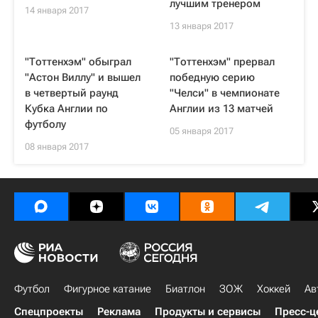
лучшим тренером
14 января 2017
13 января 2017
"Тоттенхэм" обыграл
"Тоттенхэм" прервал
"Астон Виллу" и вышел
победную серию
в четвертый раунд
"Челси" в чемпионате
Кубка Англии по
Англии из 13 матчей
футболу
05 января 2017
08 января 2017
Футбол
Фигурное катание
Биатлон
ЗОЖ
Хоккей
Ав
Спецпроекты
Реклама
Продукты и сервисы
Пресс-ц