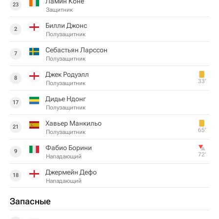
Ламин Коне
23
Защитник
Билли Джонс
2
Полузащитник
Себастьян Ларссон
7
Полузащитник
Джек Родуэлл
8
33‎’‎
Полузащитник
Дидье Ндонг
17
Полузащитник
Хавьер Манкильо
21
65‎’‎
Полузащитник
Фабио Борини
9
72‎’‎
Нападающий
Джермейн Дефо
18
Нападающий
Запасные