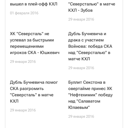
вышел в плей-офф КХЛ
"Северсталью" в матче
КХЛ - Зубов
01 февраля 2016
29 января 2016
ХК "Северсталь" не
Дубль Бучневича и
успевал за быстрыми
драка с участием
перемещениями
Войнова: победа СКА
игроков СКА - Юшкевич
над "Северсталью" в
матче КХЛ
29 января 2016
29 января 2016
Дубль Бучневича помог
Буллит Секстона в
СКА разгромить
овертайме принес ХК
"Северсталь" в матче
"Нефтехимик" победу
КХЛ
над "Салаватом
Юлаевым"
29 января 2016
29 января 2016