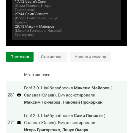
17:12
Сергей Соин
(
Сами Леписте
,
Игорь
Григоренко
)
27:44
Сами Леписте
(
Игорь Григоренко
,
Линус
Омарк
)
28:18
Максим Майоров
(
Максим Гончаров
,
Николай
Прохоркин
)
Протокол
Статистика
Новости команд
Матч окончен
Гол! 3:0. Шайбу забросил
Максим Майоров
(
28‎’‎
Салават Юлаев
). Ему ассистировали
Максим Гончаров
,
Николай Прохоркин
.
Гол! 2:0. Шайбу забросил
Сами Леписте
(
27‎’‎
Салават Юлаев
). Ему ассистировали
Игорь Григоренко
,
Линус Омарк
.