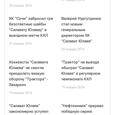
24 января 2016
ХК "Сочи" забросил три
Валерий Нургутдинов
безответные шайбы
стал новым
"Салавату Юлаеву" в
генеральным
выездном матче КХЛ
директором ХК
"Салават Юлаев"
21 января 2016
20 января 2016
Хоккеисты "Салавата
"Трактор" на выезде
Юлаева" не смогли
обыграл "Салават
преодолеть вязкую
Юлаев" в регулярном
оборону "Трактора" -
чемпионате КХЛ
Захаркин
19 января 2016
19 января 2016
"Салават Юлаев"
"Нефтехимик" прервал
закономерно уступил
победную серию