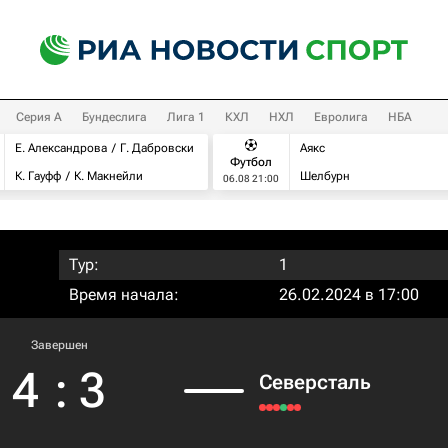
Серия А
Бундеслига
Лига 1
КХЛ
НХЛ
Евролига
НБА
Е. Александрова
Г. Дабровски
Аякс
Футбол
К. Гауфф
К. Макнейли
Шелбурн
06.08 21:00
Тур:
1
Время начала:
26.02.2024 в 17:00
Завершен
4
:
3
Северсталь