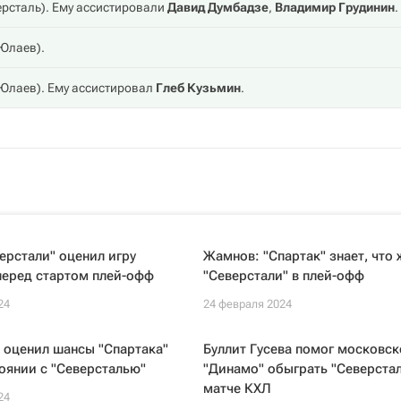
ерсталь
). Ему ассистировали
Давид Думбадзе
,
Владимир Грудинин
.
 Юлаев
).
 Юлаев
). Ему ассистировал
Глеб Кузьмин
.
ерстали" оценил игру
Жамнов: "Спартак" знает, что 
перед стартом плей-офф
"Северстали" в плей-офф
24
24 февраля 2024
 оценил шансы "Спартака"
Буллит Гусева помог московс
оянии с "Северсталью"
"Динамо" обыграть "Северстал
матче КХЛ
24