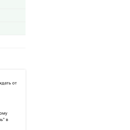
ждать от
кому
ь" в