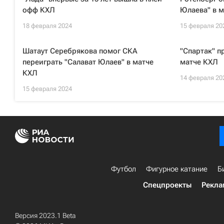
офф КХЛ
Юлаева" в м
18 февраля 2024
15 февраля 20
Шатаут Серебрякова помог СКА
"Спартак" п
переиграть "Салават Юлаев" в матче
матче КХЛ
КХЛ
14 февраля 20
15 февраля 2024
Футбол
Фигурное катание
Б
Спецпроекты
Рекла
Версия 2023.1 Beta