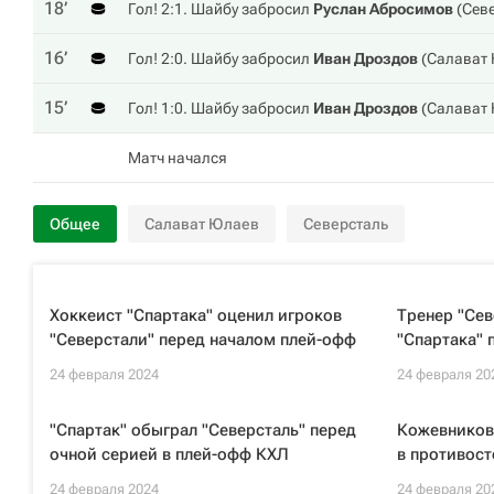
18‎’‎
Гол! 2:1. Шайбу забросил
Руслан Абросимов
(
Сев
16‎’‎
Гол! 2:0. Шайбу забросил
Иван Дроздов
(
Салават
15‎’‎
Гол! 1:0. Шайбу забросил
Иван Дроздов
(
Салават
Матч начался
Общее
Салават Юлаев
Северсталь
Хоккеист "Спартака" оценил игроков
Тренер "Сев
"Северстали" перед началом плей-офф
"Спартака" 
24 февраля 2024
24 февраля 20
"Спартак" обыграл "Северсталь" перед
Кожевников
очной серией в плей-офф КХЛ
в противост
24 февраля 2024
24 февраля 20