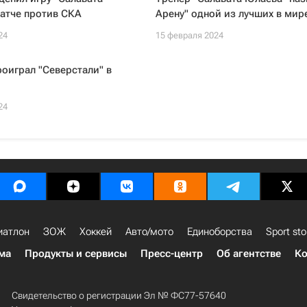
атче против СКА
Арену" одной из лучших в мир
24
15 февраля 2024
роиграл "Северстали" в
24
иатлон
ЗОЖ
Хоккей
Авто/мото
Единоборства
Sport sto
ма
Продукты и сервисы
Пресс-центр
Об агентстве
Ко
Свидетельство о регистрации Эл № ФС77-57640