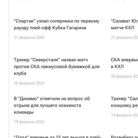
"Спартак" узнал соперника по первому
"Салават Юл
раунду плей-офф Кубка Гагарина
матче КХЛ
21 февраля 2024
21 февраля 20
Тренер "Северстали" назвал матч
СКА впервые
против СКА лакмусовой бумажкой для
в КХЛ
клуба
20 февраля 20
20 февраля 2024
В "Динамо" ответили на вопрос об
Тренер "Сал
отдыхе для лучшего хоккеиста
концовку ре
команды
19 февраля 20
19 февраля 2024
"Лада" впервые за 15 лет вышла в плей-
Ротенберг о