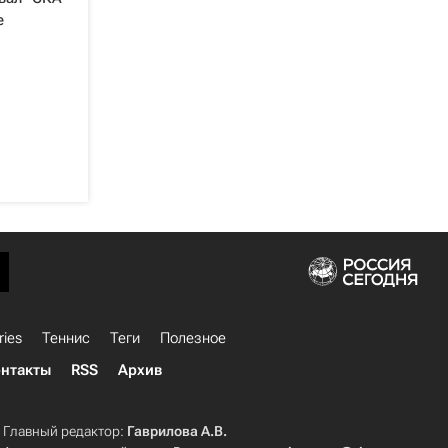
е
ries
Теннис
Теги
Полезное
нтакты
RSS
Архив
Главный редактор:
Гаврилова А.В.