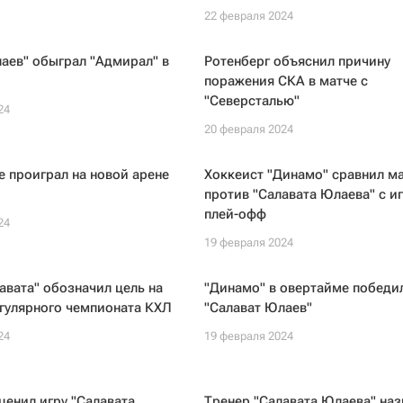
22 февраля 2024
аев" обыграл "Адмирал" в
Ротенберг объяснил причину
поражения СКА в матче с
"Северсталью"
24
20 февраля 2024
 проиграл на новой арене
Хоккеист "Динамо" сравнил м
против "Салавата Юлаева" с и
плей-офф
24
19 февраля 2024
авата" обозначил цель на
"Динамо" в овертайме победи
гулярного чемпионата КХЛ
"Салават Юлаев"
24
19 февраля 2024
ценил игру "Салавата
Тренер "Салавата Юлаева" наз