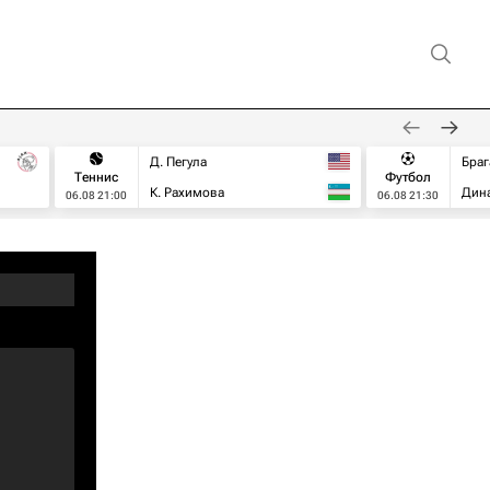
Д. Пегула
Браг
Теннис
Футбол
К. Рахимова
Дин
06.08 21:00
06.08 21:30