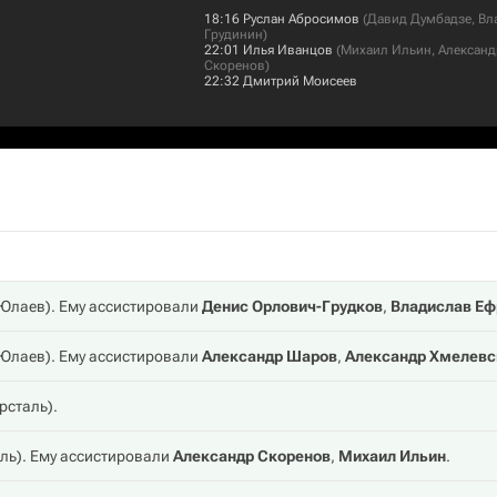
18:16
Руслан Абросимов
(
Давид Думбадзе
,
Вл
Грудинин
)
22:01
Илья Иванцов
(
Михаил Ильин
,
Александ
Скоренов
)
22:32
Дмитрий Моисеев
 Юлаев
). Ему ассистировали
Денис Орлович-Грудков
,
Владислав Е
 Юлаев
). Ему ассистировали
Александр Шаров
,
Александр Хмелевс
рсталь
).
ль
). Ему ассистировали
Александр Скоренов
,
Михаил Ильин
.