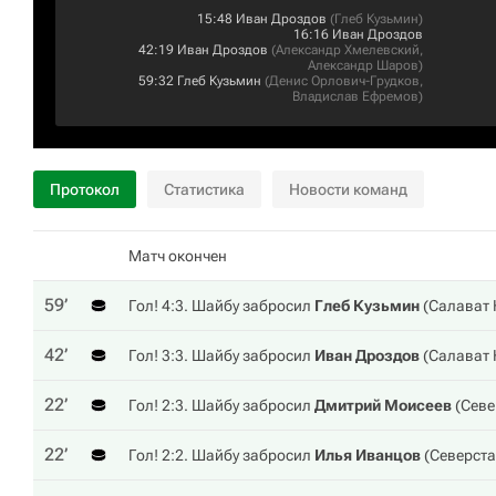
15:48
Иван Дроздов
(
Глеб Кузьмин
)
16:16
Иван Дроздов
42:19
Иван Дроздов
(
Александр Хмелевский
,
Александр Шаров
)
59:32
Глеб Кузьмин
(
Денис Орлович-Грудков
,
Владислав Ефремов
)
Протокол
Статистика
Новости команд
Матч окончен
59‎’‎
Гол! 4:3. Шайбу забросил
Глеб Кузьмин
(
Салават
42‎’‎
Гол! 3:3. Шайбу забросил
Иван Дроздов
(
Салават
22‎’‎
Гол! 2:3. Шайбу забросил
Дмитрий Моисеев
(
Севе
22‎’‎
Гол! 2:2. Шайбу забросил
Илья Иванцов
(
Северста