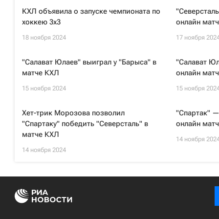
КХЛ объявила о запуске чемпионата по
"Северсталь
хоккею 3х3
онлайн матч
18 ноября 2024
17 ноября 202
"Салават Юлаев" выиграл у "Барыса" в
"Салават Юл
матче КХЛ
онлайн матч
15 ноября 2024
15 ноября 202
Хет-трик Морозова позволил
"Спартак" —
"Спартаку" победить "Северсталь" в
онлайн матч
матче КХЛ
14 ноября 202
14 ноября 2024