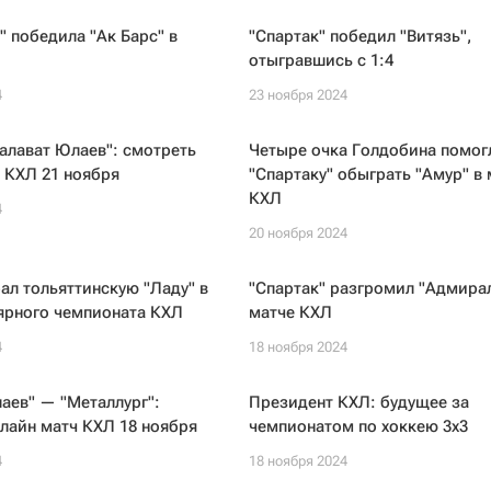
" победила "Ак Барс" в
"Спартак" победил "Витязь",
отыгравшись с 1:4
4
23 ноября 2024
алават Юлаев": смотреть
Четыре очка Голдобина помог
 КХЛ 21 ноября
"Спартаку" обыграть "Амур" в 
КХЛ
4
20 ноября 2024
л тольяттинскую "Ладу" в
"Спартак" разгромил "Адмирал
ярного чемпионата КХЛ
матче КХЛ
4
18 ноября 2024
аев" — "Металлург":
Президент КХЛ: будущее за
лайн матч КХЛ 18 ноября
чемпионатом по хоккею 3х3
4
18 ноября 2024