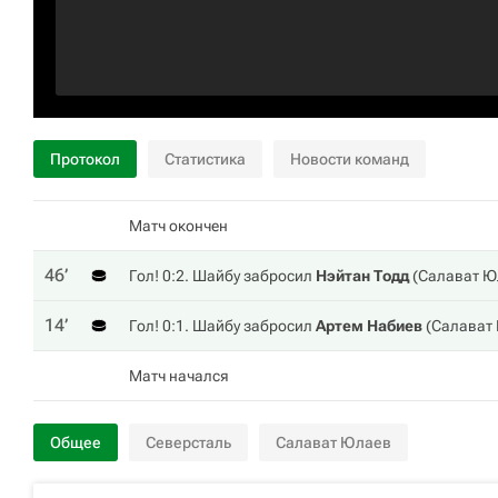
Протокол
Статистика
Новости команд
Матч окончен
46‎’‎
Гол! 0:2. Шайбу забросил
Нэйтан Тодд
(
Салават Ю
14‎’‎
Гол! 0:1. Шайбу забросил
Артем Набиев
(
Салават
Матч начался
Общее
Северсталь
Салават Юлаев