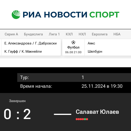
Серия А
Бундеслига
Лига 1
КХЛ
НХЛ
Евролига
НБА
Е. Александрова
Г. Дабровски
Аякс
Футбол
К. Гауфф
К. Макнейли
Шелбурн
06.08 21:00
Тур:
1
Время начала:
25.11.2024 в 19:30
Завершен
0
:
2
Салават Юлаев