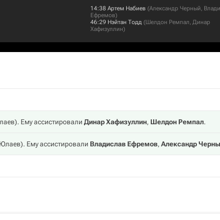
14:38
Артем Набиев
(
Александр Черный
,
Влад
Ефремов
)
46:29
Нэйтан Тодд
(
Шелдон Ремпал
,
Динар
Хафизуллин
)
лаев
). Ему ассистировали
Динар Хафизуллин
,
Шелдон Ремпал
.
 Юлаев
). Ему ассистировали
Владислав Ефремов
,
Александр Черн