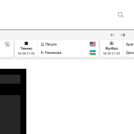
Д. Пегула
Браг
Теннис
Футбол
К. Рахимова
Дин
06.08 21:00
06.08 21:30