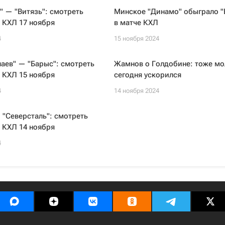
" — "Витязь": смотреть
Минское "Динамо" обыграло "
 КХЛ 17 ноября
в матче КХЛ
4
15 ноября 2024
аев" — "Барыс": смотреть
Жамнов о Голдобине: тоже мо
 КХЛ 15 ноября
сегодня ускорился
4
14 ноября 2024
 "Северсталь": смотреть
 КХЛ 14 ноября
4