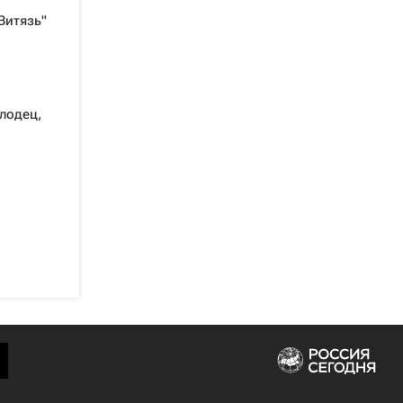
Витязь"
лодец,