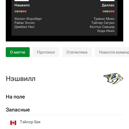
Нэшвилл
Даллас
Филип Форсберг
Тревис Моен
Райан Эллис
Тайлер Сегуин
Джеймс Нил
Колтон Севьюр
Коди Икин
О матче
Протокол
Статистика
Новости коман
Нэшвилл
На поле
Запасные
Тэйлор Бек