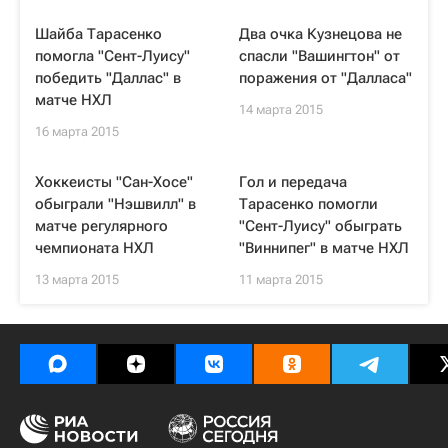
Шайба Тарасенко
Два очка Кузнецова не
помогла "Сент-Луису"
спасли "Вашингтон" от
победить "Даллас" в
поражения от "Далласа"
матче НХЛ
14 марта 2015
16 марта 2015
Хоккеисты "Сан-Хосе"
Гол и передача
обыграли "Нэшвилл" в
Тарасенко помогли
матче регулярного
"Сент-Луису" обыграть
чемпионата НХЛ
"Виннипег" в матче НХЛ
13 марта 2015
11 марта 2015