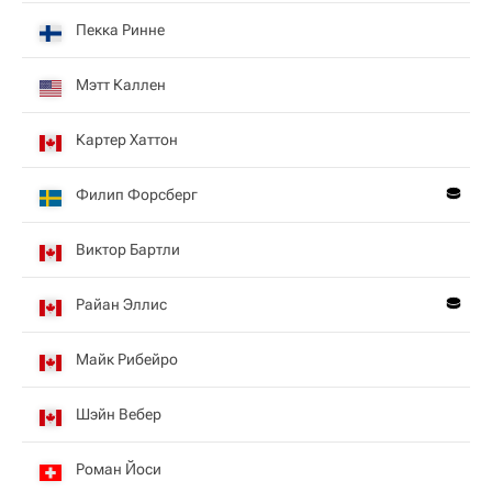
Пекка Ринне
Мэтт Каллен
Картер Хаттон
Филип Форсберг
Виктор Бартли
Райан Эллис
Майк Рибейро
Шэйн Вебер
Роман Йоси