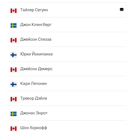
Тайлер Сегуин
Джон Клингберг
Джейсон Спезза
Юрки Йокипакка
Джейсон Демерс
Кари Летонен
Тревор Дэйли
Джонас Энрот
Шон Хоркофф