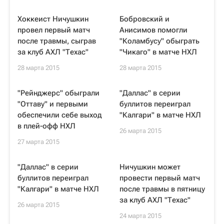
Хоккеист Ничушкин
Бобровский и
провел первый матч
Анисимов помогли
после травмы, сыграв
"Коламбусу" обыграть
за клуб АХЛ "Техас"
"Чикаго" в матче НХЛ
28 марта 2015
28 марта 2015
"Рейнджерс" обыграли
"Даллас" в серии
"Оттаву" и первыми
буллитов переиграл
обеспечили себе выход
"Калгари" в матче НХЛ
в плей-офф НХЛ
26 марта 2015
27 марта 2015
"Даллас" в серии
Ничушкин может
буллитов переиграл
провести первый матч
"Калгари" в матче НХЛ
после травмы в пятницу
за клуб АХЛ "Техас"
26 марта 2015
24 марта 2015