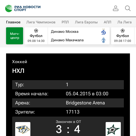
Главное
Лига Чемпионов
РПЛ
Лига Европы
АПЛ
Ла Лига
Динамо Москва
Матч-
Футбол
Футбол
центр
Динамо Махачкала
09.08 14:30
09.08 17:00
Хоккей
НХЛ
Тур:
1
Время начала:
05.04.2015 в 03:00
Арена:
Bridgestone Arena
Зрители:
17113
Закончен в OT
3
:
4