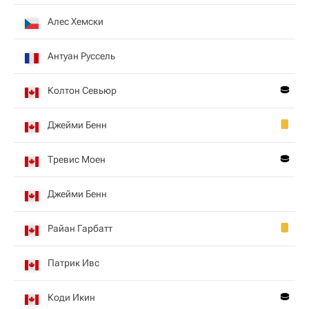
Алес Хемски
Антуан Руссель
Колтон Севьюр
Джейми Бенн
Тревис Моен
Джейми Бенн
Райан Гарбатт
Патрик Ивс
Коди Икин