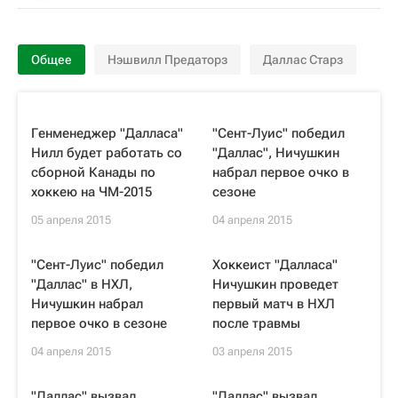
Общее
Нэшвилл Предаторз
Даллас Старз
Генменеджер "Далласа"
"Сент-Луис" победил
Нилл будет работать со
"Даллас", Ничушкин
сборной Канады по
набрал первое очко в
хоккею на ЧМ-2015
сезоне
05 апреля 2015
04 апреля 2015
"Сент-Луис" победил
Хоккеист "Далласа"
"Даллас" в НХЛ,
Ничушкин проведет
Ничушкин набрал
первый матч в НХЛ
первое очко в сезоне
после травмы
04 апреля 2015
03 апреля 2015
"Даллас" вызвал
"Даллас" вызвал