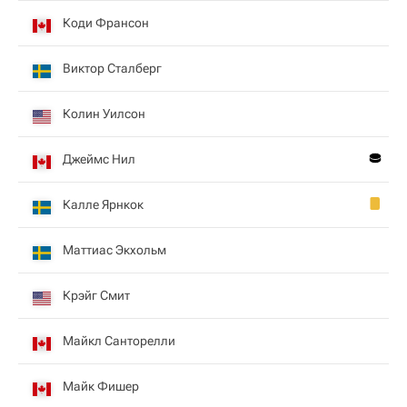
Коди Франсон
Виктор Сталберг
Колин Уилсон
Джеймс Нил
Калле Ярнкок
Маттиас Экхольм
Крэйг Смит
Майкл Санторелли
Майк Фишер