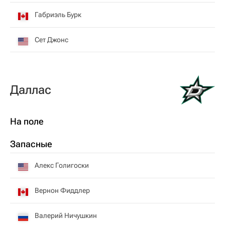
Габриэль Бурк
Сет Джонс
Даллас
На поле
Запасные
Алекс Голигоски
Вернон Фиддлер
Валерий Ничушкин