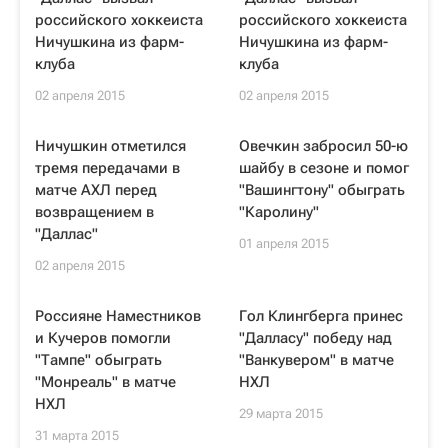
российского хоккеиста
российского хоккеиста
Ничушкина из фарм-
Ничушкина из фарм-
клуба
клуба
02 апреля 2015
02 апреля 2015
Ничушкин отметился
Овечкин забросил 50-ю
тремя передачами в
шайбу в сезоне и помог
матче АХЛ перед
"Вашингтону" обыграть
возвращением в
"Каролину"
"Даллас"
01 апреля 2015
02 апреля 2015
Россияне Наместников
Гол Клингберга принес
и Кучеров помогли
"Далласу" победу над
"Тампе" обыграть
"Ванкувером" в матче
"Монреаль" в матче
НХЛ
НХЛ
29 марта 2015
31 марта 2015