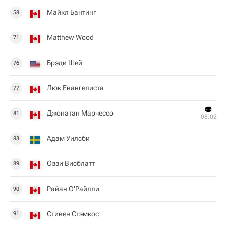
Майкл Бантинг
58
Matthew Wood
71
Брэди Шей
76
Люк Евангелиста
77
Джонатан Марчессо
81
08:02
Адам Уилсби
83
Оззи Висблатт
89
Райан О'Райлли
90
Стивен Стэмкос
91