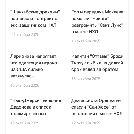
"Шанхайские драконы"
Гол и передача Михеева
подписали контракт с
помогли "Чикаго"
экс-защитником НХЛ
разгромить "Сент-Луис"
в матче НХЛ
20 октября 2025
16 октября 2025
Ларионова напрягает,
Капитан "Оттавы" Брэди
что адаптация игрока
Ткачук выбыл на долгий
из США сильно
срок вслед за братом
затянулась
15 октября 2025
16 октября 2025
"Нью-Джерси" включил
Два ассиста Орлова не
Дадонова в список
спасли "Сан-Хосе" от
травмированных
поражения в матче НХЛ
13 октября 2025
12 октября 2025