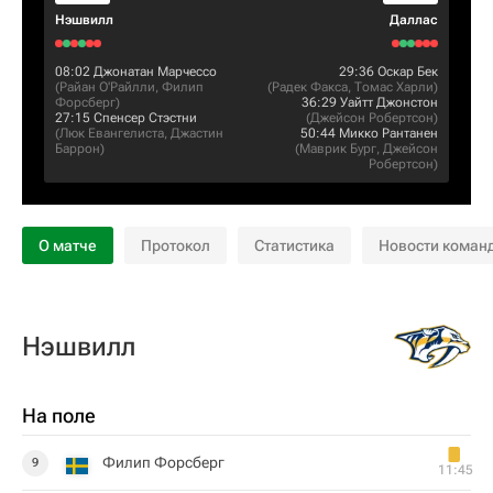
Нэшвилл
Даллас
08:02
Джонатан Марчессо
29:36
Оскар Бек
(
Райан О'Райлли
,
Филип
(
Радек Факса
,
Томас Харли
)
Форсберг
)
36:29
Уайтт Джонстон
27:15
Спенсер Стэстни
(
Джейсон Робертсон
)
(
Люк Евангелиста
,
Джастин
50:44
Микко Рантанен
Баррон
)
(
Маврик Бург
,
Джейсон
Робертсон
)
О матче
Протокол
Статистика
Новости коман
Нэшвилл
На поле
Филип Форсберг
9
11:45