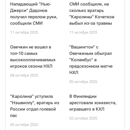
Нападающий "Нью-
СМИ сообщили, на
Джерси" Дадонов
сколько вратарь
получил перелом руки,
"Каролины" Кочетков
сообщили СМИ
выбыл из-за травмы
11 октября 2025
11 октября 2025
Овечкин не вошел в
"Вашингтон" с
топ-10 самых
Овечкиным обыграл
высокооплачиваемых
"Коламбус" в
игроков сезона НХЛ
предсезонном матче
НХЛ
08 октября 2025
05 октября 2025
"Каролина" уступила
В Финляндии
"Нэшвиллу", вратарь из
арестовали хоккеиста,
России отдал голевой
игравшего в КХЛ
пас
02 октября 2025
05 октября 2025