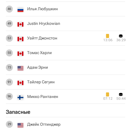
Илья Любушкин
46
Justin Hryckowian
49
Уайтт Джонстон
53
13:06
36:29
Томас Харли
55
Адам Эрни
73
Тайлер Сегуин
91
Микко Рантанен
96
07:12
50:44
Запасные
Джейк Оттинджер
29