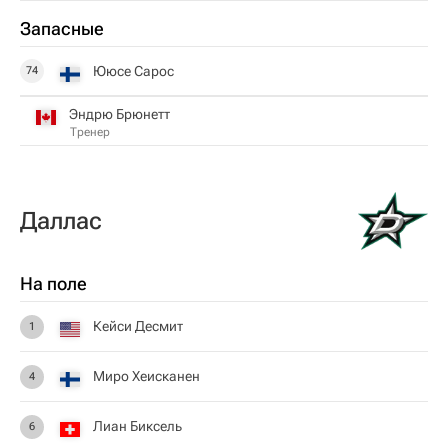
Запасные
Ююсе Сарос
74
Эндрю Брюнетт
Тренер
Даллас
На поле
Кейси Десмит
1
Миро Хеисканен
4
Лиан Биксель
6