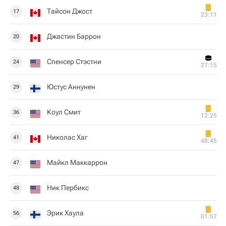
Тайсон Джост
17
23:11
Джастин Баррон
20
Спенсер Стэстни
24
27:15
Юстус Аннунен
29
Коул Смит
36
12:25
Николас Хаг
41
48:45
Майкл Маккаррон
47
Ник Пербикс
48
Эрик Хаула
56
01:57