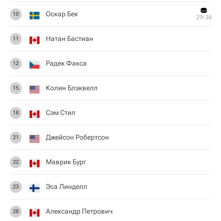
Оскар Бек
10
29:36
Натан Бастиан
11
Радек Факса
12
Колин Блэквелл
15
Сэм Стил
18
Джейсон Робертсон
21
Маврик Бург
22
Эса Линделл
23
Александр Петрович
28