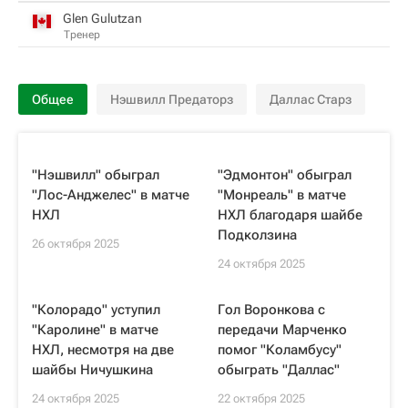
Glen Gulutzan
Тренер
Общее
Нэшвилл Предаторз
Даллас Старз
"Нэшвилл" обыграл
"Эдмонтон" обыграл
"Лос-Анджелес" в матче
"Монреаль" в матче
НХЛ
НХЛ благодаря шайбе
Подколзина
26 октября 2025
24 октября 2025
"Колорадо" уступил
Гол Воронкова с
"Каролине" в матче
передачи Марченко
НХЛ, несмотря на две
помог "Коламбусу"
шайбы Ничушкина
обыграть "Даллас"
24 октября 2025
22 октября 2025