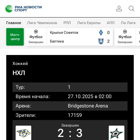
Главное
Лига Чемпионов
РПЛ
Лига Европы
АПЛ
Ла Лига
0
Крылья Советов
Матч-
Футбол
Футбол
центр
2
Балтика
Завершен
Завершен
Хоккей
НХЛ
Тур:
1
Время начала:
27.10.2025 в 02:00
Арена:
Bridgestone Arena
Зрители:
17159
Завершен
2
:
3