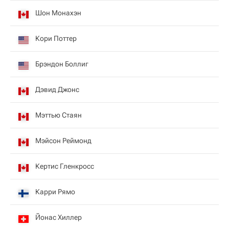
Шон Монахэн
Кори Поттер
Брэндон Боллиг
Дэвид Джонс
Мэттью Стаян
Мэйсон Реймонд
Кертис Гленкросс
Карри Рямо
Йонас Хиллер