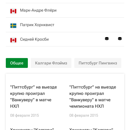
Марк-Андре Флёри
Патрик Хорнквист
Сидней Кросби
Общее
Калгари Флэймз
Питтсбург Пингвинз
"Питтсбург" на выезде
"Питтсбург" на выезде
крупно проиграл
крупно проиграл
"Ванкуверу" в матче
"Ванкуверу" в матче
НХЛ
чемпионата НХЛ
08 февраля 2015
08 февраля 2015