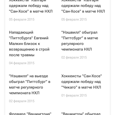
Хоккеисты "Калгари"
Хоккеисты "Калгари"
одержали победу над
одержали победу над
"Сан-Хосе" в матче НХЛ
"Сан-Хосе" в матче НХЛ
05 февраля 2015
05 февраля 2015
Нападающий
"Нэшвилл" обыграл
"Питтсбурга" Евгений
"Питтсбург" в матче
Малкин близок к
регулярного
возвращению в строй
чемпионата НХЛ
после травмы
02 февраля 2015
04 февраля 2015
"Нэшвилл" на выезде
Хоккеисты "Сан-Хосе"
обыграл "Питтсбург" в
одержали победу над
матче регулярного
"Чикаго" в матче НХЛ
чемпионата НХЛ
01 февраля 2015
02 февраля 2015
Форвард "Вашингтона"
"Вашингтон" обыграл