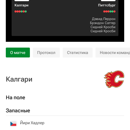
Калгари
Питтсбург
Дэвид Перрон
Брэндон Саттер
Сидней Кросби
Сидней Кросби
О матче
Протокол
Статистика
Новости коман
Калгари
На поле
Запасные
Йири Хадлер