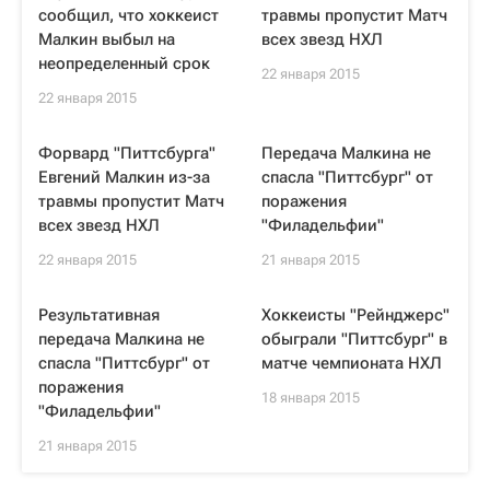
сообщил, что хоккеист
травмы пропустит Матч
Малкин выбыл на
всех звезд НХЛ
неопределенный срок
22 января 2015
22 января 2015
Форвард "Питтсбурга"
Передача Малкина не
Евгений Малкин из-за
спасла "Питтсбург" от
травмы пропустит Матч
поражения
всех звезд НХЛ
"Филадельфии"
22 января 2015
21 января 2015
Результативная
Хоккеисты "Рейнджерс"
передача Малкина не
обыграли "Питтсбург" в
спасла "Питтсбург" от
матче чемпионата НХЛ
поражения
18 января 2015
"Филадельфии"
21 января 2015