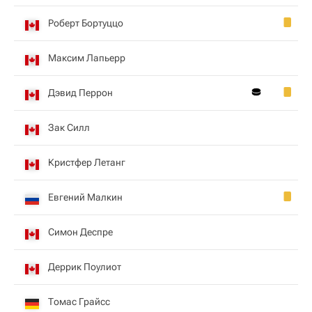
Роберт Бортуццо
Максим Лапьерр
Дэвид Перрон
Зак Силл
Кристфер Летанг
Евгений Малкин
Симон Деспре
Деррик Поулиот
Томас Грайсс