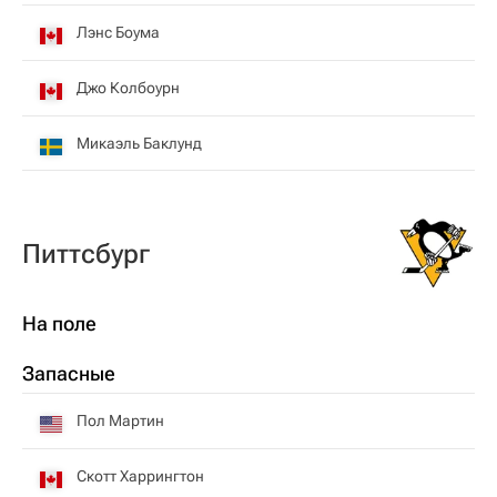
Лэнс Боума
Джо Колбоурн
Микаэль Баклунд
Питтсбург
На поле
Запасные
Пол Мартин
Скотт Харрингтон