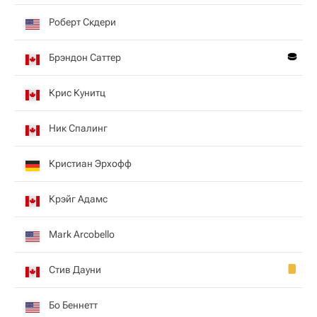
Роберт Скдери
Брэндон Саттер
Крис Кунитц
Ник Спалинг
Кристиан Эрхофф
Крэйг Адамс
Mark Arcobello
Стив Дауни
Бо Беннетт