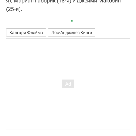
я), Мариан Габорик (18-я) и Джейми Макбэйн
(25-я).
Калгари Флэймз
Лос-Анджелес Кингз