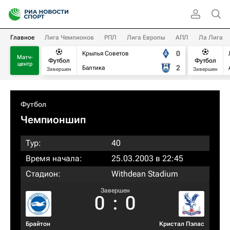
Главное
Лига Чемпионов
РПЛ
Лига Европы
АПЛ
Ла Лига
0
Крылья Советов
Матч-
Футбол
Футбол
центр
2
Балтика
Завершен
Завершен
Футбол
Чемпионшип
Тур:
40
Время начала:
25.03.2003 в 22:45
Стадион:
Withdean Stadium
Завершен
0
:
0
Брайтон
Кристал Пэлас