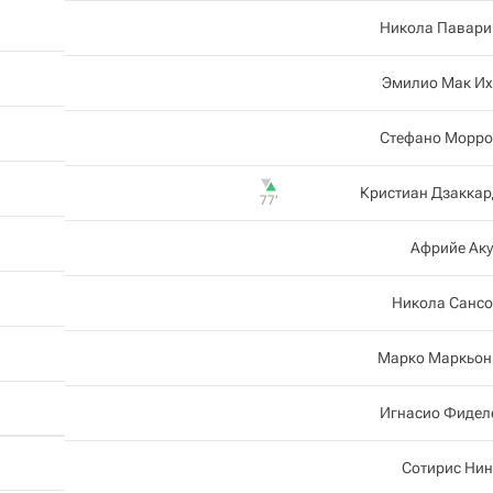
Никола Павари
Эмилио Мак Их
Стефано Морро
Кристиан Дзаккар
77‎’‎
Африйе Аку
Никола Сансо
Марко Маркьон
Игнасио Фидел
Сотирис Нин