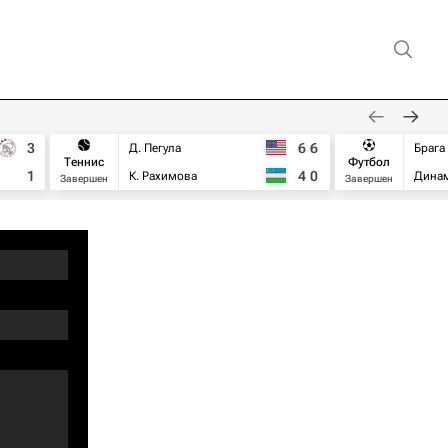
3
6
6
Д. Пегула
Брага
Теннис
Футбол
1
4
0
К. Рахимова
Дина
Завершен
Завершен