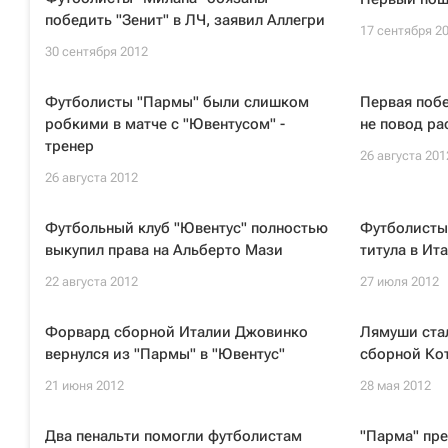
победить "Зенит" в ЛЧ, заявил Аллегри
17 сентября 2
30 сентября 2012
Футболисты "Пармы" были слишком
Первая побе
робкими в матче с "Ювентусом" -
не повод ра
тренер
26 августа 201
26 августа 2012
Футбольный клуб "Ювентус" полностью
Футболисты 
выкупил права на Альберто Мази
титула в Ит
22 августа 2012
27 июля 2012
Форвард сборной Италии Джовинко
Лямуши ста
вернулся из "Пармы" в "Ювентус"
сборной Кот
21 июня 2012
28 мая 2012
Два пенальти помогли футболистам
"Парма" пр