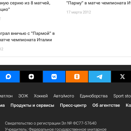
ную серию из 8 матчей,
"Парму" в матче чемпионата И
ацио"
17 марта 2012
2
грал вничью с "Пармой" в
атче чемпионата Италии
12
иатлон
ЗОЖ
Хоккей
Авто/мото
Единоборства
Sport sto
ма
Продукты и сервисы
Пресс-центр
Об агентстве
Ко
Свидетельство о регистрации Эл № ФС77-57640
Учредитель: Федеральное государственное унитарное