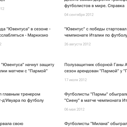
футболистов в мире. Справка
012
04 сентября 2012
да "Ювентуса" в сезоне -
"Ювентус" с победы стартовал
сслабляться - Маркизио
чемпионате Италии по футбол
2
26 августа 2012
"Ювентуса" начнут защиту
Полузащитник сборной Ганы А
алии матчем с "Пармой"
сезон арендован "Пармой" у "
17 июля 2012
л главным тренером
Футболисты "Пармы" обыграл
-д'Ивуара по футболу
"Сиену" в матче чемпионата И
06 мая 2012
ервала свою
Футболисты "Милана" обыгра