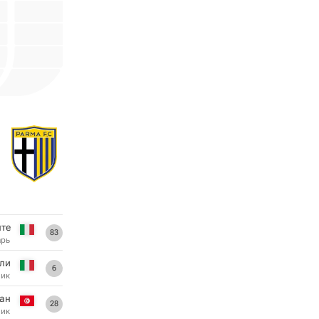
те
83
арь
ли
6
ник
ан
28
ник