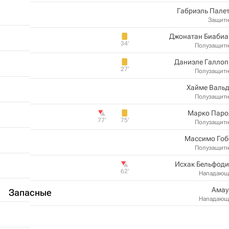
Габриэль Пале
Защит
Джонатан Биабиа
34‎’‎
Полузащит
Даниэле Галлоп
27‎’‎
Полузащит
Хайме Вальд
Полузащит
Марко Паро
77‎’‎
75‎’‎
Полузащит
Массимо Гоб
Полузащит
Исхак Бельфоди
62‎’‎
Нападающ
Амау
Запасные
Нападающ