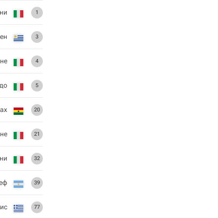
ни
1
ен
3
не
4
до
5
ах
20
не
21
ни
32
еф
39
ис
77