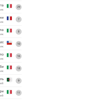
тта
29
ник
ни
7
ник
па
8
ник
ес
10
ник
ло
16
ник
би
18
ник
ль
9
ий
ри
11
ий