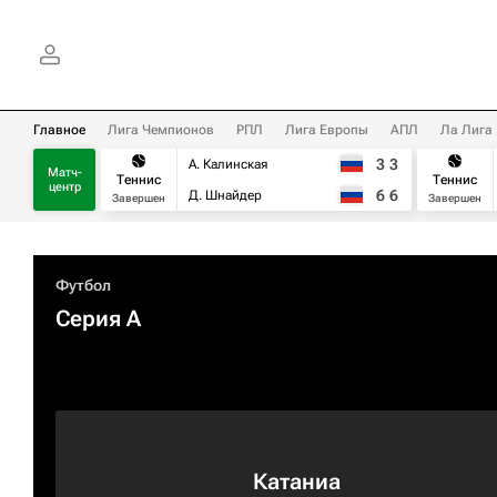
Главное
Лига Чемпионов
РПЛ
Лига Европы
АПЛ
Ла Лига
3
3
А. Калинская
Матч-
Теннис
Теннис
центр
6
6
Д. Шнайдер
Завершен
Завершен
Футбол
Серия А
Катаниа