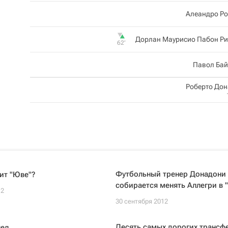
Алеандро Ро
Дорлан Маурисио Пабон Ри
62‎’‎
Павол Бай
Роберто До
Футбольный тренер Донадони 
ит "Юве"?
собирается менять Аллегри в 
12
30 сентября 2012
Десять самых дорогих трансф
ел