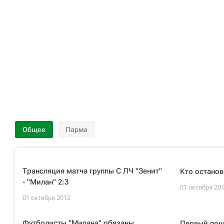
Общее
Парма
Трансляция матча группы С ЛЧ "Зенит"
Кто останов
- "Милан" 2:3
01 октября 20
01 октября 2012
Футболисты "Милана" обязаны
Первый пош