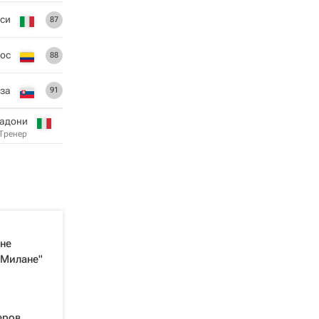
си
87
ос
88
за
91
надони
Тренер
не
"Милане"
еров