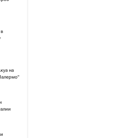
 в
у
куа на
Палермо"
и
талии
ли