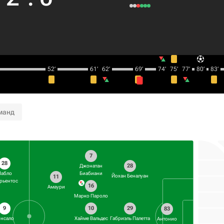
52‎’‎
61‎’‎
62‎’‎
69‎’‎
74‎’‎
75‎’‎
77‎’‎
80‎’‎
83‎’‎
манд
7
28
28
Джонатан
Биабиани
Пабло
Йохан Беналуан
11
рьентос
16
Амаури
Марко Пароло
10
9
29
83
Хайме Вальдес
онсало
Габриэль Палетта
Антонио