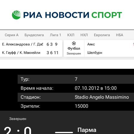
Серия А
Бундеслига
Лига 1
КХЛ
НХЛ
Евролига
НБА
6
3
9
Е. Александрова
Г. Дабровски
Аякс
Футбол
3
6
11
К. Гауфф
К. Макнейли
Шелбурн
Завершен
Тур:
7
Время начала:
07.10.2012 в 15:00
Стадион:
Stadio Angelo Massimino
Зрители:
15000
Завершен
2
:
0
Парма