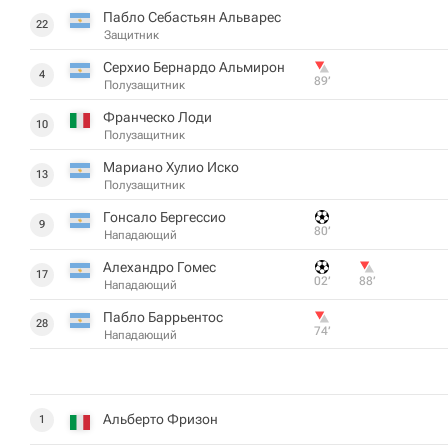
Пабло Себастьян Альварес
22
Защитник
Серхио Бернардо Альмирон
4
89‎’‎
Полузащитник
Франческо Лоди
10
Полузащитник
Мариано Хулио Иско
13
Полузащитник
Гонсало Бергессио
9
80‎’‎
Нападающий
Алехандро Гомес
17
02‎’‎
88‎’‎
Нападающий
Пабло Баррьентос
28
74‎’‎
Нападающий
Альберто Фризон
1