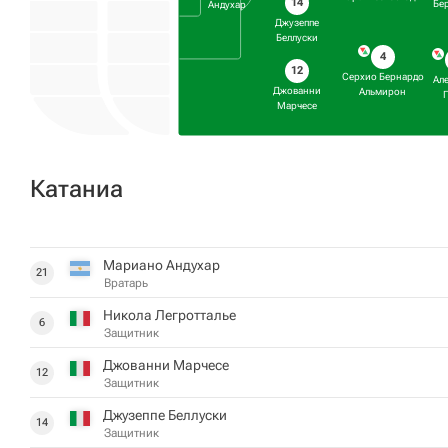
14
Бе
Андухар
Джузеппе
Беллуски
4
12
Серхио Бернардо
Ал
Джованни
Альмирон
Марчесе
Катаниа
Мариано Андухар
21
Вратарь
Никола Легротталье
6
Защитник
Джованни Марчесе
12
Защитник
Джузеппе Беллуски
14
Защитник