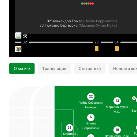
02‎’‎
Алехандро Гомес
(
Пабло Баррьентос
)
80‎’‎
Гонсало Бергессио
(
Мариано Хулио Иско
)
02‎’‎
27‎’‎
34‎’‎
О матче
Трансляция
Статистика
Новости ко
22
13
Пабло Себастьян
Мариано Хулио
Альварес
Бар
Иско
6
Никола
21
Легротталье
10
Г
Мариано
Франческо Лоди