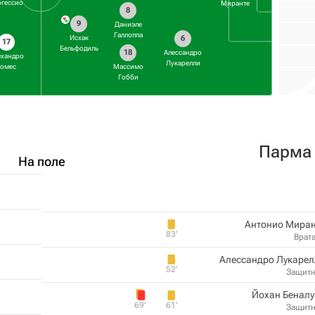
ргессио
Миранте
8
9
Даниэле
Галлоппа
Исхак
6
17
Бельфодиль
18
Алессандро
ехандро
Лукарелли
Гомес
Массимо
Гобби
Парма
На поле
Антонио Миран
83‎’‎
Врат
Алессандро Лукарел
52‎’‎
Защит
Йохан Беналу
69‎’‎
61‎’‎
Защит