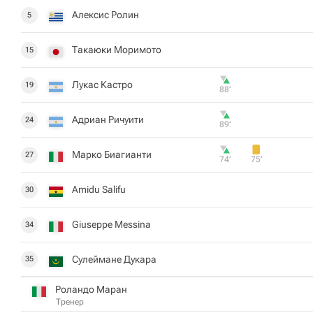
Алексис Ролин
5
Такаюки Моримото
15
Лукас Кастро
19
88‎’‎
Адриан Ричуити
24
89‎’‎
Марко Биагианти
27
74‎’‎
75‎’‎
Amidu Salifu
30
Giuseppe Messina
34
Сулеймане Дукара
35
Роландо Маран
Тренер