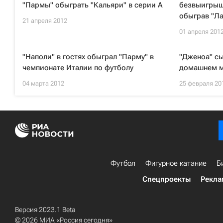
"Пармы" обыграть "Кальяри" в серии А
безвыигрыш
обыграв "Л
21 апреля 2012
01 апреля 201
"Наполи" в гостях обыграл "Парму" в
"Дженоа" сы
чемпионате Италии по футболу
домашнем м
04 марта 2012
25 февраля 20
Футбол
Фигурное катание
Б
Спецпроекты
Рекла
Версия 2023.1 Beta
© 2026 МИА «Россия сегодня»