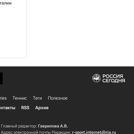
талии
ries
Теннис
Теги
Полезное
нтакты
RSS
Архив
Главный редактор:
Гаврилова А.В.
Адрес электронной почты Редакции:
r-sport.internet@ria.ru