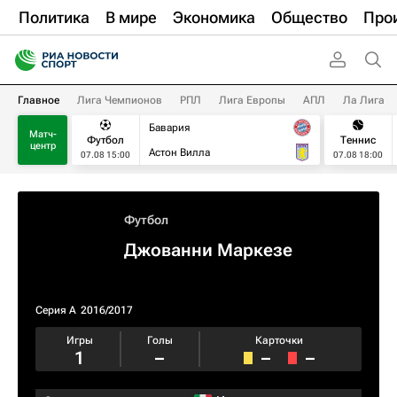
Политика
В мире
Экономика
Общество
Про
Главное
Лига Чемпионов
РПЛ
Лига Европы
АПЛ
Ла Лига
Бавария
Матч-
Футбол
Теннис
центр
Астон Вилла
07.08 15:00
07.08 18:00
Футбол
Джованни Маркезе
Серия А
2016/2017
Игры
Голы
Карточки
1
–
–
–