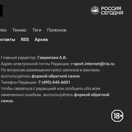
ries
Теннис
Теги
Полезное
нтакты
RSS
Архив
Главный редактор:
Гаврилова А.В.
Адрес электронной почты Редакции:
r-sport.internet@ria.ru
По вопросам размещения пресс-релизов и рекламы
воспользуйтесь
формой обратной связи
Телефон Редакции:
7 (495) 645-6601
Чтобы связаться с редакцией или сообщить обо всех
замеченных ошибках, воспользуйтесь
формой обратной
связи
.