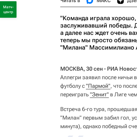
Читать в
МАКС
Дзе
Матч-
центр
"Команда играла хорошо,
заслуживавший победы. Д
а далее нас ждет очень в
теперь мы просто обязаны
"Милана" Массимилиано 
МОСКВА, 30 сен - РИА Новос
Аллегри заявил после ничьи 
футболу с
"Пармой"
, что пос
переиграть
"Зенит"
в Лиге че
Встреча 6-го тура, прошедшая
"Милан" первым забил гол, у
минута), однако победный счет