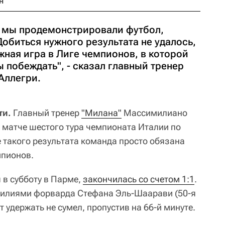
н
 мы продемонстрировали футбол,
обиться нужного результата не удалось,
ажная игра в Лиге чемпионов, в которой
 побеждать", - сказал главный тренер
Аллегри.
ти.
Главный тренер
"Милана"
Массимилиано
в матче шестого тура чемпионата Италии по
ле такого результата команда просто обязана
мпионов.
 в субботу в Парме,
закончилась со счетом 1:1
.
силиями форварда Стефана Эль-Шаарави (50-я
 удержать не сумел, пропустив на 66-й минуте.