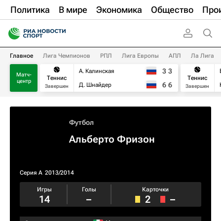
Политика
В мире
Экономика
Общество
Про
Главное
Лига Чемпионов
РПЛ
Лига Европы
АПЛ
Ла Лига
3
3
А. Калинская
Матч-
Теннис
Теннис
центр
6
6
Д. Шнайдер
Завершен
Завершен
Футбол
Альберто Фризон
Серия А
2013/2014
Игры
Голы
Карточки
14
–
2
–