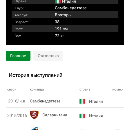
Италия
Страна:
Самбенедеттезе
Клуб:
Вратарь
Амплуа:
38
Возраст:
191 см
Рост:
72 кг
Вес:
Главное
Статистика
История выступлений
сезон
команда
страна
номер
2016/ н.в.
Самбенедеттезе
Италия
Салернитана
2015/2016
Италия