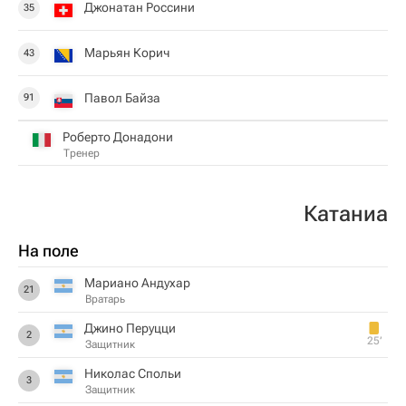
Джонатан Россини
35
Марьян Корич
43
Павол Байза
91
Роберто Донадони
Тренер
Катаниа
На поле
Мариано Андухар
21
Вратарь
Джино Перуцци
2
25‎’‎
Защитник
Николас Спольи
3
Защитник