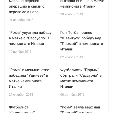
Кассано перенес
сыграли вничью в матче
операцию в связи с
чемпионата Италии
переломом носа
30 ноября 2013
01 декабря 2013
"Рома" упустила победу
Гол Погба принес
в матче с "Сассуоло" в
"Ювентусу" победу над
чемпионате Италии
"Пармой" в чемпионате
Италии
10 ноября 2013
02 ноября 2013
"Рома" в меньшинстве
Футболисты "Пармы"
победила "Удинезе" в
обыграли "Сассуоло" в
матче чемпионата
матче чемпионата
Италии
Италии
27 октября 2013
06 октября 2013
Футболист
"Рома" взяла верх над
"Фиорентины"
"Пармой" в матче