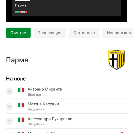
Парма
О матче
Трансляция
Статистика
Новости ком
Парма
На поле
Антонио Миранте
83
Вратарь
Маттиа Кассани
2
Защитник
Алессандро Лукарелли
6
Защитник