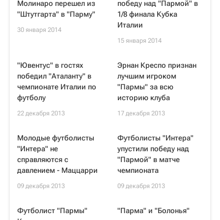
Молинаро перешел из
победу над "Пармой" в
"Штутгарта" в "Парму"
1/8 финала Кубка
Италии
30 января 2014
15 января 2014
"Ювентус" в гостях
Эрнан Креспо признан
победил "Аталанту" в
лучшим игроком
чемпионате Италии по
"Пармы" за всю
футболу
историю клуба
22 декабря 2013
17 декабря 2013
Молодые футболисты
Футболисты "Интера"
"Интера" не
упустили победу над
справляются с
"Пармой" в матче
давлением - Маццарри
чемпионата
09 декабря 2013
09 декабря 2013
Футболист "Пармы"
"Парма" и "Болонья"