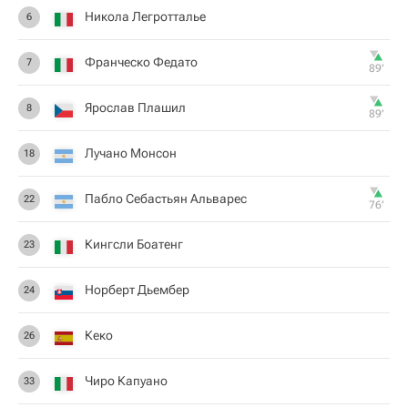
Никола Легротталье
6
Франческо Федато
7
89‎’‎
Ярослав Плашил
8
89‎’‎
Лучано Монсон
18
Пабло Себастьян Альварес
22
76‎’‎
Кингсли Боатенг
23
Норберт Дьембер
24
Кеко
26
Чиро Капуано
33