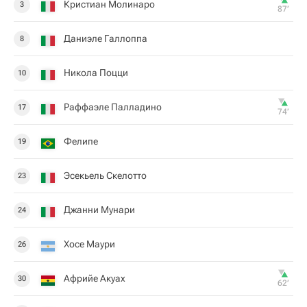
Кристиан Молинаро
3
87‎’‎
Даниэле Галлоппа
8
Никола Поцци
10
Раффаэле Палладино
17
74‎’‎
Фелипе
19
Эсекьель Скелотто
23
Джанни Мунари
24
Хосе Маури
26
Африйе Акуах
30
62‎’‎