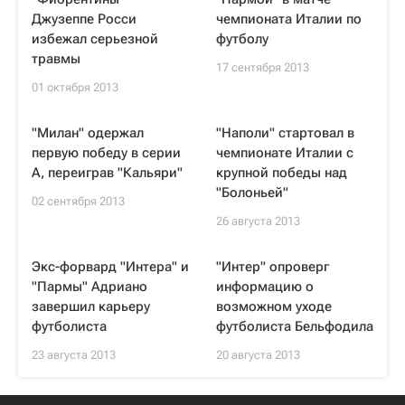
Джузеппе Росси
чемпионата Италии по
избежал серьезной
футболу
травмы
17 сентября 2013
01 октября 2013
"Милан" одержал
"Наполи" стартовал в
первую победу в серии
чемпионате Италии с
А, переиграв "Кальяри"
крупной победы над
"Болоньей"
02 сентября 2013
26 августа 2013
Экс-форвард "Интера" и
"Интер" опроверг
"Пармы" Адриано
информацию о
завершил карьеру
возможном уходе
футболиста
футболиста Бельфодила
23 августа 2013
20 августа 2013