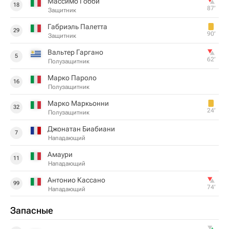
Массимо Гобби
18
87‎’‎
Защитник
Габриэль Палетта
29
90‎’‎
Защитник
Вальтер Гаргано
5
62‎’‎
Полузащитник
Марко Пароло
16
Полузащитник
Марко Маркьонни
32
24‎’‎
Полузащитник
Джонатан Биабиани
7
Нападающий
Амаури
11
Нападающий
Антонио Кассано
99
74‎’‎
Нападающий
Запасные