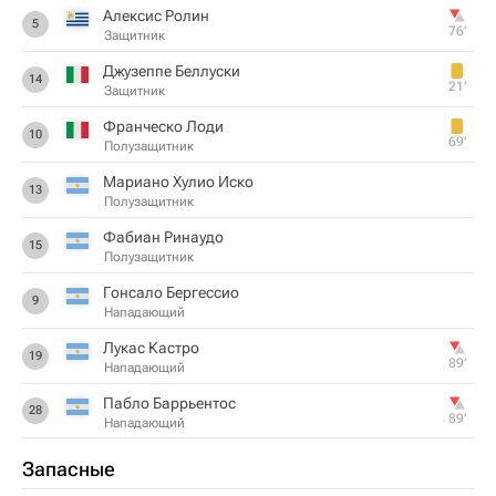
Алексис Ролин
5
76‎’‎
Защитник
Джузеппе Беллуски
14
21‎’‎
Защитник
Франческо Лоди
10
69‎’‎
Полузащитник
Мариано Хулио Иско
13
Полузащитник
Фабиан Ринаудо
15
Полузащитник
Гонсало Бергессио
9
Нападающий
Лукас Кастро
19
89‎’‎
Нападающий
Пабло Баррьентос
28
89‎’‎
Нападающий
Запасные