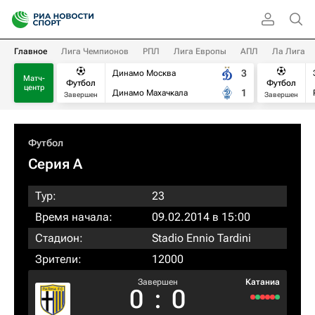
Главное
Лига Чемпионов
РПЛ
Лига Европы
АПЛ
Ла Лига
3
Динамо Москва
Матч-
Футбол
Футбол
центр
1
Динамо Махачкала
Завершен
Завершен
Футбол
Серия А
Тур:
23
Время начала:
09.02.2014 в 15:00
Стадион:
Stadio Ennio Tardini
Зрители:
12000
Завершен
Катаниа
0
:
0