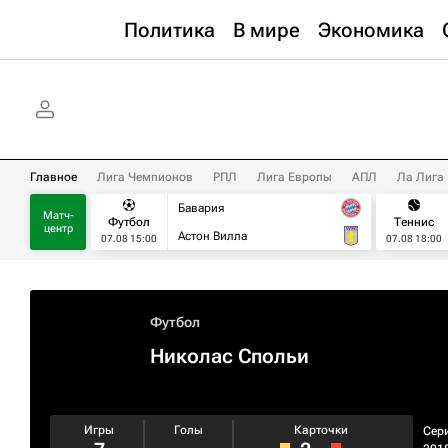
Политика
В мире
Экономика
Главное
Лига Чемпионов
РПЛ
Лига Европы
АПЛ
Ла Лига
Бавария
Матч-
Футбол
Теннис
центр
Астон Вилла
07.08 15:00
07.08 18:00
Футбол
Николас Спольи
Игры
Голы
Карточки
Сер