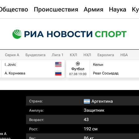
Общество
Происшествия
Армия
Наука
Ку
Серия А
Бундеслига
Лига 1
КХЛ
НХЛ
Евролига
НБА
I. Jovic
Кельн
Футбол
А. Корнеева
Реал Сосьедад
07.08 19:00
Аргентина
Страна:
Защитник
Амплуа:
43
Возраст:
192 см
Рост:
ия А
86 кг
Вес: