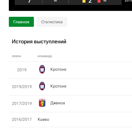
7
–
2
–
201
Главное
Статистика
История выступлений
сезон
команда
Кротоне
2019
Кротоне
2019/2019
Дженоа
2017/2019
2016/2017
Кьево