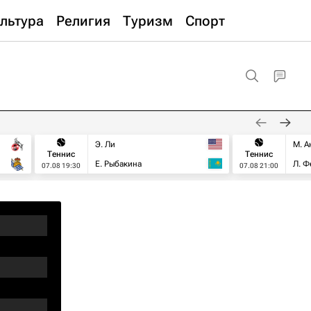
льтура
Религия
Туризм
Спорт
Э. Ли
М. А
Теннис
Теннис
Е. Рыбакина
Л. Ф
07.08 19:30
07.08 21:00