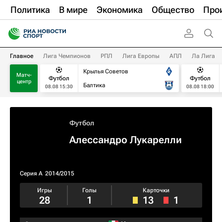
Политика
В мире
Экономика
Общество
Про
Главное
Лига Чемпионов
РПЛ
Лига Европы
АПЛ
Ла Лига
Крылья Советов
Матч-
Футбол
Футбол
центр
Балтика
08.08 15:30
08.08 18:00
Футбол
Алессандро Лукарелли
Серия А
2014/2015
Игры
Голы
Карточки
28
1
13
1