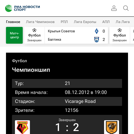
Главное
Лига Чемпионов
РПЛ
Лига Европы
АПЛ
Ла Лига
0
Крылья Советов
Матч-
Футбол
Футбол
центр
2
Балтика
Завершен
Завершен
Футбол
Чемпионшип
Тур:
21
Время начала:
08.12.2012 в 19:00
Стадион:
Vicarage Road
Зрители:
12156
Завершен
1
:
2