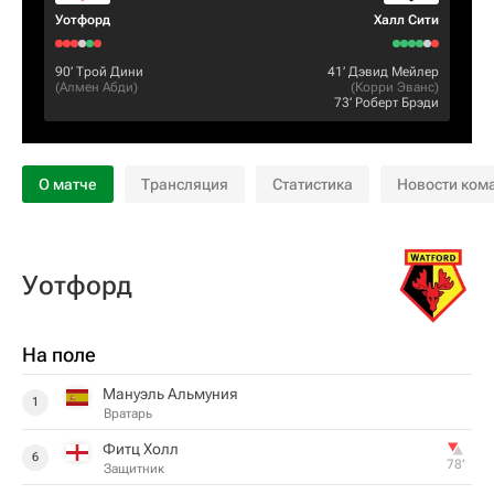
Уотфорд
Халл Сити
90‎’‎
Трой Дини
41‎’‎
Дэвид Мейлер
(
Алмен Абди
)
(
Корри Эванс
)
73‎’‎
Роберт Брэди
О матче
Трансляция
Статистика
Новости ком
Уотфорд
На поле
Мануэль Альмуния
1
Вратарь
Фитц Xолл
6
78‎’‎
Защитник