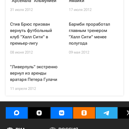
"Арсенала" Альмунией
Ямайки
31 июля 2012
17 июля 2012
Стив Брюс призван
Бармби проработал
вернуть футбольный
главным тренером
клуб "Халл Сити" в
"Халл Сити" менее
премьер-лигу
полугода
08 июня 2012
09 мая 2012
"Ливерпуль" экстренно
вернул из аренды
вратаря Петера Гулачи
11 апреля 2012