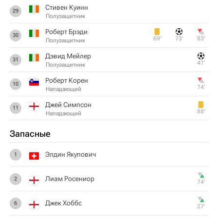
Стивен Куинн
29
Полузащитник
Роберт Брэди
30
69‎’‎
73‎’‎
83‎’‎
Полузащитник
Дэвид Мейлер
31
41‎’‎
Полузащитник
Роберт Корен
10
74‎’‎
Нападающий
Джей Симпсон
11
88‎’‎
Нападающий
Запасные
Элдин Якупович
1
Лиам Росениор
2
74‎’‎
Джек Хоббс
6
27‎’‎