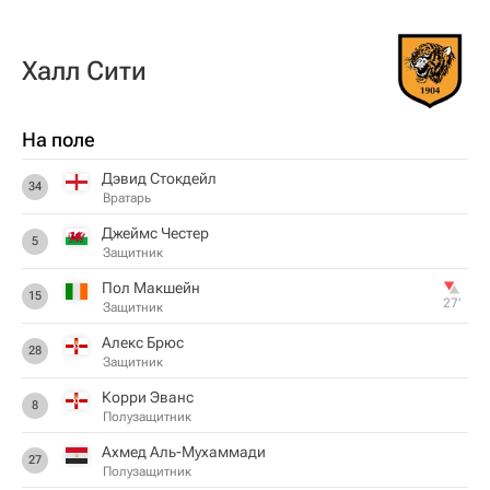
Халл Сити
На поле
Дэвид Стокдейл
34
Вратарь
Джеймс Честер
5
Защитник
Пол Макшейн
15
27‎’‎
Защитник
Алекс Брюс
28
Защитник
Корри Эванс
8
Полузащитник
Ахмед Аль-Мухаммади
27
Полузащитник