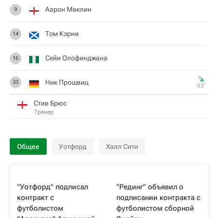
Аарон Маклин
9
Том Кэрни
14
Сейи Олофинджана
16
Ник Прошвиц
33
83‎’‎
Стив Брюс
Тренер
Общее
Уотфорд
Халл Сити
"Уотфорд" подписал
"Рединг" объявил о
контракт с
подписании контракта с
футболистом
футболистом сборной