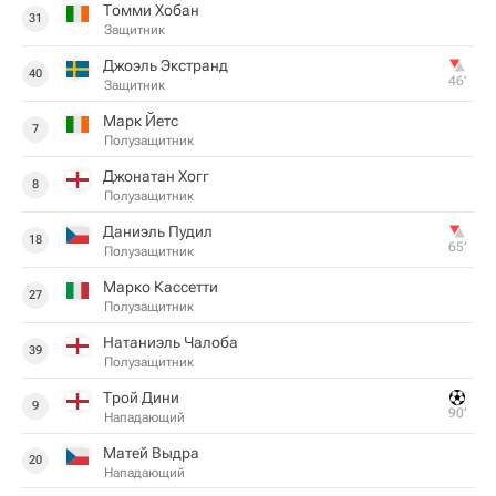
Томми Хобан
31
Защитник
Джоэль Экстранд
40
46‎’‎
Защитник
Марк Йетс
7
Полузащитник
Джонатан Хогг
8
Полузащитник
Даниэль Пудил
18
65‎’‎
Полузащитник
Марко Кассетти
27
Полузащитник
Натаниэль Чалоба
39
Полузащитник
Трой Дини
9
90‎’‎
Нападающий
Матей Выдра
20
Нападающий