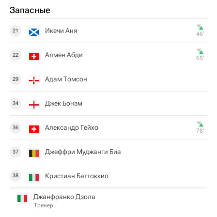
Запасные
Икечи Аня
21
46‎’‎
Алмен Абди
22
65‎’‎
Адам Томсон
29
Джек Бонэм
34
Александр Гейхо
36
78‎’‎
Джеффри Муджанги Биа
37
Кристиан Баттоккио
38
Джанфранко Дзола
Тренер