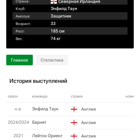
Северная Ирландия
Страна:
Энфилд Таун
Клуб:
Защитник
Амплуа:
33
Возраст:
185 см
Рост:
74 кг
Вес:
Главное
Статистика
История выступлений
сезон
команда
страна
номер
н.в.
Энфилд Таун
Англия
2024/2024
Барнет
Англия
2021
Лейтон Ориент
Англия