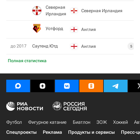
Северная
Северная Ирландия
Ирландия
Уотфорд
Англия
до 2017
Саутенд Ютд
Англия
5
Полная статистика
Футбол
Фигурное катание
Биатлон
ЗОЖ
Хоккей
Ав
Спецпроекты
Реклама
Продукты и сервисы
Пресс-ц