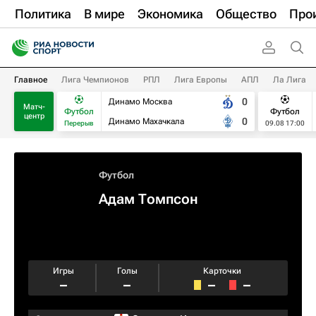
Политика
В мире
Экономика
Общество
Про
Главное
Лига Чемпионов
РПЛ
Лига Европы
АПЛ
Ла Лига
0
Динамо Москва
Матч-
Футбол
Футбол
центр
0
Динамо Махачкала
Перерыв
09.08 17:00
Футбол
Адам Томпсон
Игры
Голы
Карточки
–
–
–
–