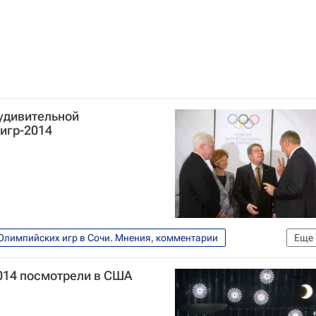
удивительной
игр-2014
Олимпийских игр в Сочи. Мнения, комментарии
Еще
Мультимедийный спортивный пакет
014 посмотрели в США
лимпийские игры 2014