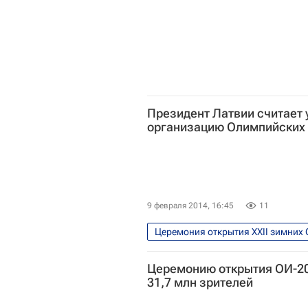
Президент Латвии считает 
организацию Олимпийских 
9 февраля 2014, 16:45
11
Церемония открытия XXII зимних 
Олимпийские игры
Спорт
Церемонию открытия ОИ-2
Андрис Берзиньш
Зимние О
31,7 млн зрителей