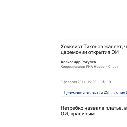
Хоккеист Тихонов жалеет, ч
церемонии открытия ОИ
Александр Рогулев
Корреспондент РИА Новости Спорт
8 февраля 2014, 19:20
10
Церемония открытия XXII зимних 
Хоккей - Сочи 2014
Хоккей
Нетребко назвала платье, в
Зимние Олимпийские игры 2014
ОИ, красивым
Виктор Тихонов (хоккеист)