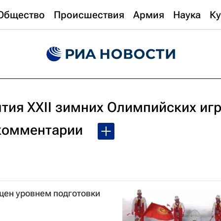
Общество
Происшествия
Армия
Наука
Ку
тия XXII зимних Олимпийских иг
 комментарии
щен уровнем подготовки