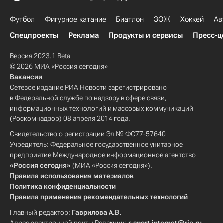
Футбол
Фигурное катание
Биатлон
ЗОЖ
Хоккей
Ав
Спецпроекты
Реклама
Продукты и сервисы
Пресс-ц
Версия 2023.1 Beta
© 2026 МИА «Россия сегодня»
Вакансии
Сетевое издание РИА Новости зарегистрировано
в Федеральной службе по надзору в сфере связи,
информационных технологий и массовых коммуникаций
(Роскомнадзор) 08 апреля 2014 года.
Свидетельство о регистрации Эл № ФС77-57640
Учредитель: Федеральное государственное унитарное
предприятие Международное информационное агентство
«Россия сегодня»
(МИА «Россия сегодня»).
Правила использования материалов
Политика конфиденциальности
Правила применения рекомендательных технологий
Главный редактор:
Гаврилова А.В.
Адрес электронной почты Редакции:
r-sport.internet@ria.ru